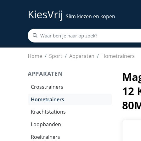
KiesVrij
Slim kiezen en kopen
Magnetische Hometrainer - Indoor fitnessfiets
Home
Sport
Apparaten
Hometrainers
APPARATEN
Mag
Crosstrainers
12 
Hometrainers
80M
Krachtstations
Loopbanden
Roeitrainers