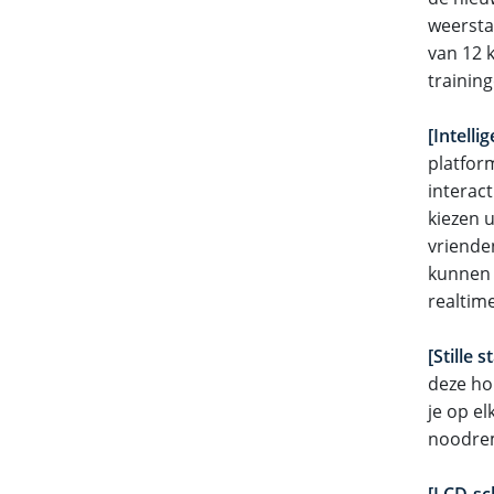
weersta
van 12 k
trainin
[Intelli
platfor
interac
kiezen u
vriende
kunnen d
realtim
[Stille s
deze ho
je op e
noodrem
[LCD-sc