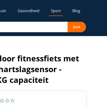
tuin
Gezondheid
Sport
Blog
Zoek
talen constructie - 150KG capaciteit
oor fitnessfiets met
hartslagsensor -
G capaciteit