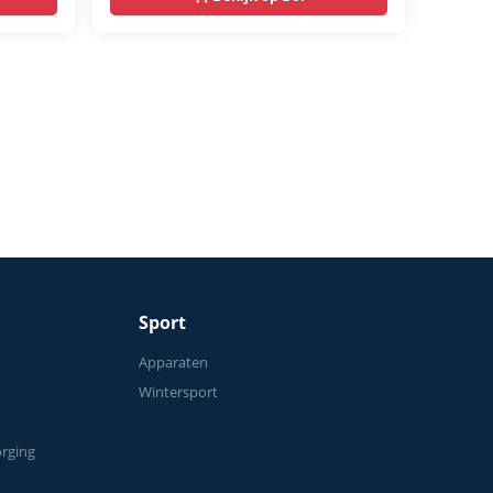
Soepel & Stil – Verstelbaar
Zadel – 0-100% Weerstand
Sport
n
Apparaten
Wintersport
orging