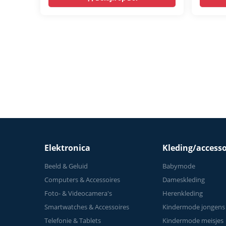
Bluet
- Fiet
Ergon
Homet
Thuis
Elektronica
Kleding/accesso
Beeld & Geluid
Babymode
Computers & Accessoires
Dameskleding
Foto- & Videocamera's
Herenkleding
Smartwatches & Accessoires
Kindermode jongens
Telefonie & Tablets
Kindermode meisjes