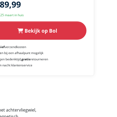
189,99
k 25 maart in huis
Bekijk op Bol
sief
verzendkosten
en bij een afhaalpunt mogelijk
gen bedenktijd,
gratis
retourneren
n nacht klantenservice
t achtervliegwiel,
agnetisch