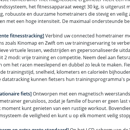
ndssysteem, het fitnessapparaat weegt 30 kg, is uitgerust m
g, robuuste en duurzame hometrainers die stevig en veilig zij
gen met een hoge intensiteit. De maximaal ondersteunde bela
gente fitnesstracking]
Verbind uw connected hometrainer me
ms zoals Kinomap en Zwift om uw trainingservaring te verb
tieve virtuele lessen, wedstrijden en gepersonaliseerde uitd
it 2 modi: vrije training en competitie. Neem deel aan fietsr
n om het racen meeslepend en dubbel zo leuk te maken. Fiet
e trainingstijd, snelheid, kilometers en calorieën bijhouden
e datatracking kunnen fietsers hun trainingsprogramma's p
tationaire fiets]
Ontworpen met een magnetisch weerstands
metrainer geruisloos, zodat je familie of buren er geen last
lk moment kunt genieten van een rustige workout. Bovendie
systeem de veiligheid en kunt u op elk moment veilig stop
herm en extra grote standaard]
Op het LCD-scherm van de 