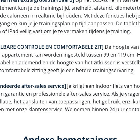
ement kun je de trainingstijd, snelheid, afstand, kilometerte
e calorieën in realtime bijhouden. Met deze functies heb je 
gang en kun je je trainingsplan op tijd aanpassen. De table
 of iPad veilig vast om je te vermaken tijdens je training.
ELBARE CONTROLE EN COMFORTABELE ZIT]
De hoogte van
o appartement kan worden ingesteld tussen 99 en 119 cm. He
abel en ademend en de hoogte van het zitkussen is verstelb
omfortabele zitting geeft je een betere trainingservaring.
ndeerde after-sales service]
Je krijgt een indoor fiets van ho
garantie en professionele after-sales service. Als je vragen
llatie, het aansluiten van toepassingen, het gebruik, enz. kun
 met onze klantenservice. We nemen binnen 24 uur contac
Andere hometrainers