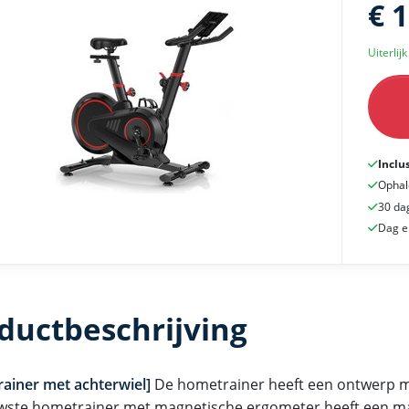
€ 
Uiterlij
Inclu
Ophal
30 da
Dag e
ductbeschrijving
ainer met achterwiel]
De hometrainer heeft een ontwerp me
wste hometrainer met magnetische ergometer heeft een m