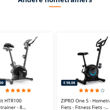
00
€ 98,08
Fit HTR100
ZIPRO One S - Hometr
rainer - 8
Fiets - Fitness Fiets -