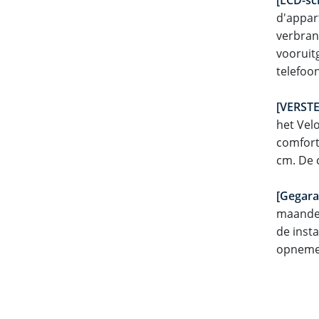
d'appart
verbrand
vooruit
telefoon
[VERST
het Vel
comfort
cm. De c
[Gegara
maanden 
de insta
opnemen