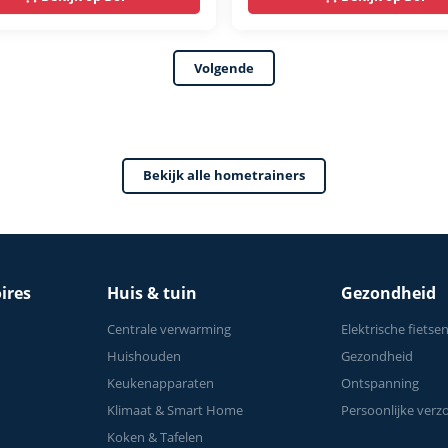
ooth Kinomap & Zwift
s Lage Instap,
Volgende
omisch & Stil -
rainers Fitness voor
Bekijk alle hometrainers
ires
Huis & tuin
Gezondheid
Centrale verwarming
Elektrische fietse
Huishouden
Gezondheid
Keukenapparaten
Ontspanning
Klimaat & Smart Home
Persoonlijke verz
Koken & Tafelen