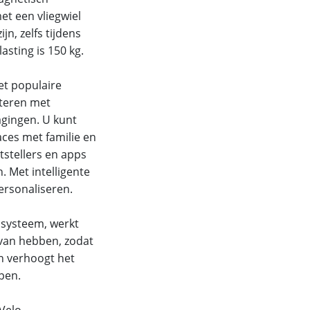
et een vliegwiel
n, zelfs tijdens
sting is 150 kg.
t populaire
eteren met
agingen. U kunt
aces met familie en
stellers en apps
. Met intelligente
ersonaliseren.
systeem, werkt
 van hebben, zodat
n verhoogt het
pen.
Velo