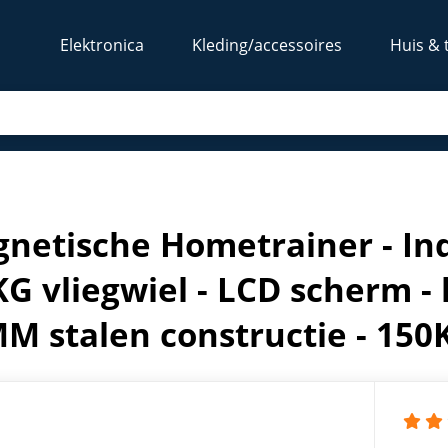
Elektronica
Kleding/accessoires
Huis & 
 met 12 KG vliegwiel - LCD scherm - hartslagsensor - 80MM s
netische Hometrainer - Ind
KG vliegwiel - LCD scherm - 
M stalen constructie - 150K