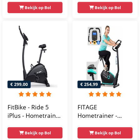
Magnetische Fiets -
weerstandsniveaus
Bekijk op Bol
Bekijk op Bol
Hartslagsensoren -
- Tablethouder -
Gemakkelijk te
Hartslagfunctie en
transporteren -
transportwielen
Antislippedalen -
Homegym -
Stabiele structuur -
Max.
gebruikersgewicht
110 kg - Zwart en
€ 299,00
€ 254,99
Blauw
FitBike - Ride 5
FITAGE
iPlus - Hometrainer
Hometrainer -
- 18
Fitnessfiets met 32
Trainingsprogramma's
Weerstandsniveaus
Bekijk op Bol
Bekijk op Bol