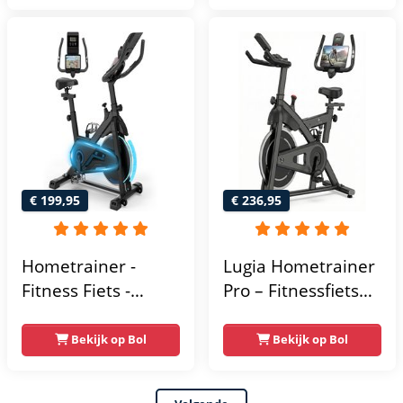
- Hartslagsensoren
- Tablethouder
voor Bluetooth
Kinomap & Zwift -
Fiets Lage Instap,
Ergonomisch & Stil
- Hometrainers
Fitness voor Thuis
€ 199,95
€ 236,95
Hometrainer -
Lugia Hometrainer
Fitness Fiets -
Pro – Fitnessfiets
Spinningfiets - 8KG
voor Lange
Vliegwiel -
Gebruikers –
Bekijk op Bol
Bekijk op Bol
Hartslagmeter -
Premium Vering &
Incl App - Extreem
Demping – Extra