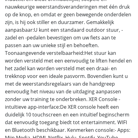
nauwkeurige weerstandsveranderingen met één druk
op de knop, en omdat er geen bewegende onderdelen
zijn, is hij ook stiller en duurzamer. Gemakkelijk
aanpasbaar:U kunt een standaard outdoor stuur, -
zadel en -pedalen bevestigen om uw fiets aan te
passen aan uw unieke stijl en behoeften.
Toonaangevende verstelbaarheid:Het stuur kan
worden versteld met een eenvoudig te liften hendel en
het zadel kan worden versteld met een draai- en
trekknop voor een ideale pasvorm. Bovendien kunt u
met de weerstandsregelaars van de handgreep
eenvoudig het niveau van de uitdaging aanpassen
zonder uw training te onderbreken. XER Console -
intuïtieve app-interface:De XER console heeft een
duidelijk 10 touchscreen en een intuïtief beginscherm
dat eenvoudig toegang biedt tot entertainment. WIFI
en Bluetooth beschikbaar. Kenmerken console:- Apps:
Mijn Media, HDMI, Netflix, Hulu, Spotify, YouTube,