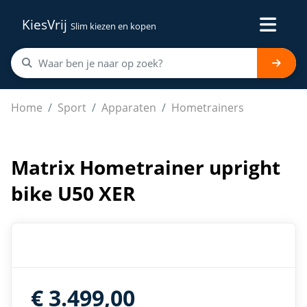
KiesVrij
Slim kiezen en kopen
Matrix Hometrainer upright bike U50 XER
Home
Sport
Apparaten
Hometrainers
Matrix Hometrainer upright
bike U50 XER
€ 3.499,00