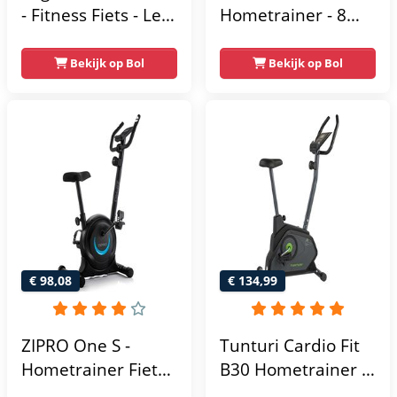
- Fitness Fiets - Led
Hometrainer - 8
Display -
Magnetische
Verstelbaar Zadel -
Weerstandniveau's
Bekijk op Bol
Bekijk op Bol
0-100% weerstand
- Verstelbaar zadel
niveaus -
- Display met
Hartslagfunctie -
Tablethouder -
Max 130kg -
Max. 120 kg
Extreem Stil
Gebruikersgewicht
- Fitnessfiets
€ 98,08
€ 134,99
ZIPRO One S -
Tunturi Cardio Fit
Hometrainer Fiets -
B30 Hometrainer -
Fitness Fiets -
Fitness fiets met 8