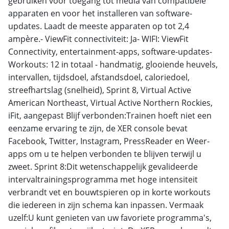
gebruiken voor toegang tot media van compatibele
apparaten en voor het installeren van software-
updates. Laadt de meeste apparaten op tot 2,4
ampère.- ViewFit connectiviteit: Ja- WIFI: ViewFit
Connectivity, entertainment-apps, software-updates-
Workouts: 12 in totaal - handmatig, glooiende heuvels,
intervallen, tijdsdoel, afstandsdoel, caloriedoel,
streefhartslag (snelheid), Sprint 8, Virtual Active
American Northeast, Virtual Active Northern Rockies,
iFit, aangepast Blijf verbonden:Trainen hoeft niet een
eenzame ervaring te zijn, de XER console bevat
Facebook, Twitter, Instagram, PressReader en Weer-
apps om u te helpen verbonden te blijven terwijl u
zweet. Sprint 8:Dit wetenschappelijk gevalideerde
intervaltrainingsprogramma met hoge intensiteit
verbrandt vet en bouwtspieren op in korte workouts
die iedereen in zijn schema kan inpassen. Vermaak
uzelf:U kunt genieten van uw favoriete programma's,