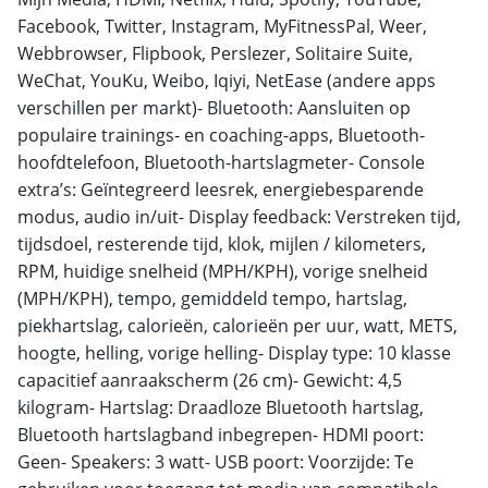
Facebook, Twitter, Instagram, MyFitnessPal, Weer,
Webbrowser, Flipbook, Perslezer, Solitaire Suite,
WeChat, YouKu, Weibo, Iqiyi, NetEase (andere apps
verschillen per markt)- Bluetooth: Aansluiten op
populaire trainings- en coaching-apps, Bluetooth-
hoofdtelefoon, Bluetooth-hartslagmeter- Console
extra’s: Geïntegreerd leesrek, energiebesparende
modus, audio in/uit- Display feedback: Verstreken tijd,
tijdsdoel, resterende tijd, klok, mijlen / kilometers,
RPM, huidige snelheid (MPH/KPH), vorige snelheid
(MPH/KPH), tempo, gemiddeld tempo, hartslag,
piekhartslag, calorieën, calorieën per uur, watt, METS,
hoogte, helling, vorige helling- Display type: 10 klasse
capacitief aanraakscherm (26 cm)- Gewicht: 4,5
kilogram- Hartslag: Draadloze Bluetooth hartslag,
Bluetooth hartslagband inbegrepen- HDMI poort:
Geen- Speakers: 3 watt- USB poort: Voorzijde: Te