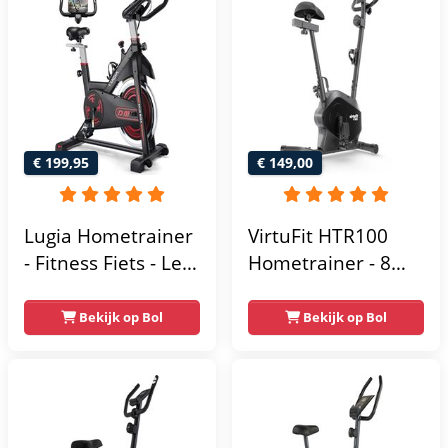
€ 199,95
€ 149,00
Lugia Hometrainer
VirtuFit HTR100
- Fitness Fiets - Led
Hometrainer - 8
Display -
Magnetische
Verstelbaar Zadel -
Weerstandniveau's
Bekijk op Bol
Bekijk op Bol
0-100% weerstand
- Verstelbaar zadel
niveaus -
- Display met
Hartslagfunctie -
Tablethouder -
Max 130kg -
Max. 120 kg