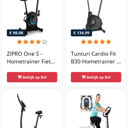
Extreem Stil
Gebruikersgewicht
- Fitnessfiets
€ 98,08
€ 134,99
ZIPRO One S -
Tunturi Cardio Fit
Hometrainer Fiets -
B30 Hometrainer -
Fitness Fiets -
Fitness fiets met 8
Magnetische Fiets -
weerstandsniveaus
Bekijk op Bol
Bekijk op Bol
Hartslagsensoren -
- Tablethouder -
Gemakkelijk te
Hartslagfunctie en
transporteren -
transportwielen
Antislippedalen -
Homegym -
Stabiele structuur -