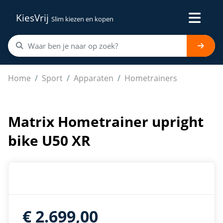
KiesVrij
Slim kiezen en kopen
Matrix Hometrainer upright bike U50 XR
Home
Sport
Apparaten
Hometrainers
Matrix Hometrainer upright
bike U50 XR
€ 2.699,00