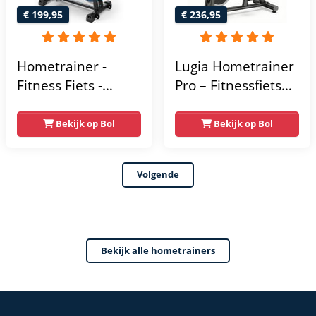
€ 199,95
€ 236,95
Hometrainer -
Lugia Hometrainer
Fitness Fiets -
Pro – Fitnessfiets
Spinningfiets - 8KG
voor Lange
Vliegwiel -
Gebruikers –
Bekijk op Bol
Bekijk op Bol
Hartslagmeter -
Premium Vering &
Incl App - Extreem
Demping – Extra
Volgende
stil
Soepel & Stil –
Verstelbaar Zadel –
0-100% Weerstand
Bekijk alle hometrainers