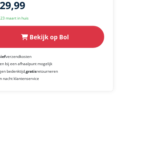
129,99
k 23 maart in huis
Bekijk op Bol
sief
verzendkosten
en bij een afhaalpunt mogelijk
gen bedenktijd,
gratis
retourneren
n nacht klantenservice