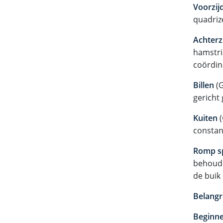
Voorzij
quadrize
Achterz
hamstri
coördin
Billen
(G
gericht 
Kuiten
(
constan
Romp s
behoude
de buik
Belangr
Beginne