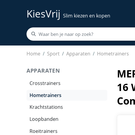
KiesVrij
Slim kiezen en kopen
MERACH Opvouwbare Magnetische Hometrainer 
Home
Sport
Apparaten
Hometrainers
APPARATEN
MER
Crosstrainers
16 
Hometrainers
Com
Krachtstations
Loopbanden
Roeitrainers