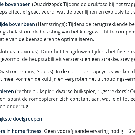
de bovenbeen
(Quadrizeps): Tijdens de drukfase bij het tra
ps effectief geactiveerd, wat de beenlijnen en explosiviteit 
ijde bovenbeen
(Hamstrings): Tijdens de terugtrekkende b
ngs belast om de belasting van het kniegewricht te compen
atie van de beenspieren te optimaliseren.
luteus maximus): Door het terugduwen tijdens het fietsen 
gevormd, de heupstabiliteit versterkt en een strakke, stevige 
Gastrocnemius, Soleus): In de continue trapcyclus werken d
t mee, vormen de kuitlijn en vergroten het uithoudingsver
pieren
(rechte buikspier, dwarse buikspier, rugstrekkers): 
n, spant de rompspieren zich constant aan, wat leidt tot e
 en onderrug.
ijkste doelgroepen
rs in home fitness
: Geen voorafgaande ervaring nodig, 16