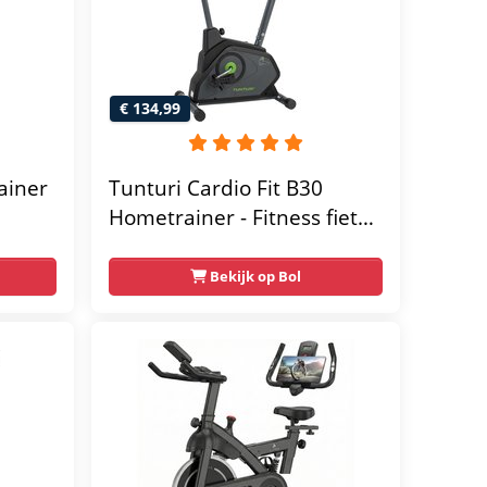
€ 134,99
ainer
Tunturi Cardio Fit B30
Hometrainer - Fitness fiets
met 8 weerstandsniveaus -
Tablethouder -
Bekijk op Bol
Hartslagfunctie en
transportwielen
megym
Max.
 kg -