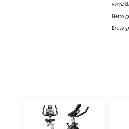
Verpakk
Netto ge
Bruto ge