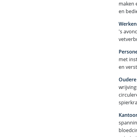
maken e
en bedi
Werkend
's avon
vetverb
Persone
met ins
en verst
Oudere 
wrijvin
circule
spierkra
Kantoor
spannin
bloedcir