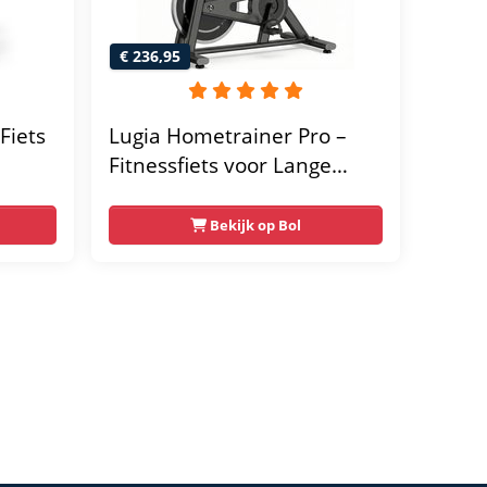
€ 236,95
Fiets
Lugia Hometrainer Pro –
Fitnessfiets voor Lange
er -
Gebruikers – Premium
Vering & Demping – Extra
Bekijk op Bol
Soepel & Stil – Verstelbaar
Zadel – 0-100% Weerstand