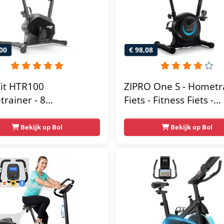
00
€ 98,08
Fit HTR100
ZIPRO One S - Hometr
rainer - 8
Fiets - Fitness Fiets -
tische
Magnetische Fiets -
tandniveau's -
Hartslagsensoren -
Bekijk op Bol
Bekijk op Bol
elbaar zadel - Display
Gemakkelijk te
ablethouder - Max.
transporteren -
g Gebruikersgewicht -
Antislippedalen - Ho
sfiets
- Stabiele structuur - 
gebruikersgewicht 110
Zwart en Blauw