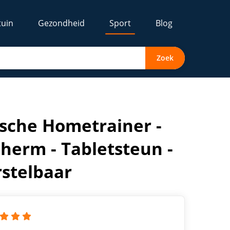
tuin
Gezondheid
Sport
Blog
Zoek
mpact Ontwerp - Hoogte Verstelbaar
che Hometrainer -
herm - Tabletsteun -
stelbaar