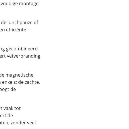
eenvoudige montage
s de lunchpauze of
n efficiënte
ning gecombineerd
ert vetverbranding
 de magnetische,
 enkels; de zachte,
hoogt de
dt vaak tot
ert de
hten, zonder veel