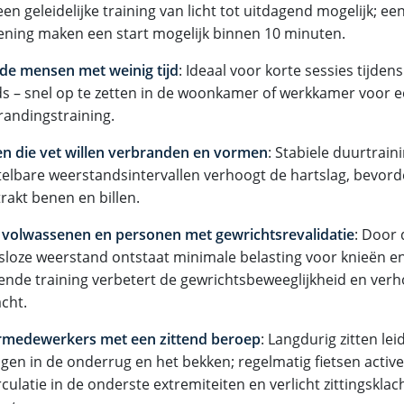
en geleidelijke training van licht tot uitdagend mogelijk; 
ening maken een start mogelijk binnen 10 minuten.
e mensen met weinig tijd
: Ideaal voor korte sessies tijden
ds – snel op te zetten in de woonkamer of werkkamer voor ee
randingstraining.
n die vet willen verbranden en vormen
: Stabiele duurtrai
telbare weerstandsintervallen verhoogt de hartslag, bevord
rakt benen en billen.
volwassenen en personen met gewrichtsrevalidatie
: Door
gsloze weerstand ontstaat minimale belasting voor knieën en
rende training verbetert de gewrichtsbeweeglijkheid en ver
cht.
medewerkers met een zittend beroep
: Langdurig zitten lei
gen in de onderrug en het bekken; regelmatig fietsen active
culatie in de onderste extremiteiten en verlicht zittingsklac