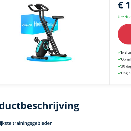
€ 
Uiterlij
Inclu
Ophal
30 da
Dag e
ductbeschrijving
ijkste trainingsgebieden