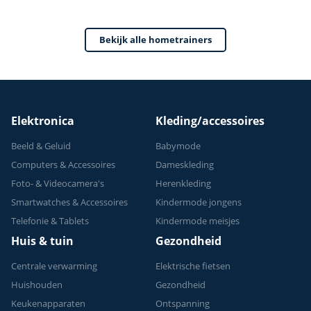
0-100% Weerstand
Bekijk alle hometrainers
Elektronica
Kleding/accessoires
Beeld & Geluid
Babymode
Computers & Accessoires
Dameskleding
Foto- & Videocamera's
Herenkleding
Smartwatches & Accessoires
Kindermode jongens
Telefonie & Tablets
Kindermode meisjes
Huis & tuin
Gezondheid
Centrale verwarming
Elektrische fietsen
Huishouden
Gezondheid
Keukenapparaten
Ontspanning