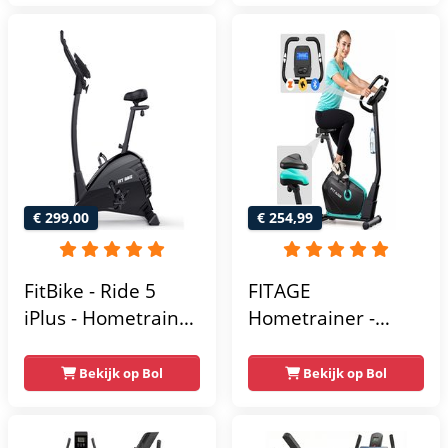
Gemakkelijk te
Hartslagfunctie en
transporteren -
transportwielen
Antislippedalen -
Homegym -
Stabiele structuur -
Max.
gebruikersgewicht
110 kg - Zwart en
€ 299,00
€ 254,99
Blauw
FitBike - Ride 5
FITAGE
iPlus - Hometrainer
Hometrainer -
- 18
Fitnessfiets met 32
Trainingsprogramma's
Weerstandsniveaus
Bekijk op Bol
Bekijk op Bol
- Hartslagsensoren
- Tablethouder
voor Bluetooth