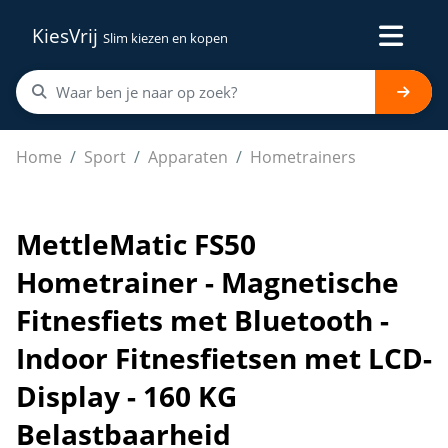
KiesVrij
Slim kiezen en kopen
MettleMatic FS50 Hometrainer - Magnetische Fitnesfiets
Home
Sport
Apparaten
Hometrainers
MettleMatic FS50
Hometrainer - Magnetische
Fitnesfiets met Bluetooth -
Indoor Fitnesfietsen met LCD-
Display - 160 KG
Belastbaarheid