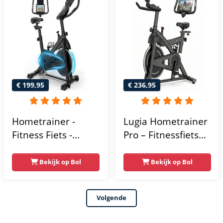
Kinomap & Zwift -
Fiets Lage Instap,
Ergonomisch & Stil
- Hometrainers
Fitness voor Thuis
€ 199,95
€ 236,95
Hometrainer -
Lugia Hometrainer
Fitness Fiets -
Pro – Fitnessfiets
Spinningfiets - 8KG
voor Lange
Vliegwiel -
Gebruikers –
Bekijk op Bol
Bekijk op Bol
Hartslagmeter -
Premium Vering &
Incl App - Extreem
Demping – Extra
Volgende
stil
Soepel & Stil –
Verstelbaar Zadel –