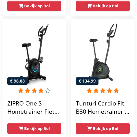
Verstelbaar Zadel -
Weerstandniveau's
Bekijk op Bol
Bekijk op Bol
0-100% weerstand
- Verstelbaar zadel
niveaus -
- Display met
Hartslagfunctie -
Tablethouder -
Max 130kg -
Max. 120 kg
Extreem Stil
Gebruikersgewicht
- Fitnessfiets
€ 98,08
€ 134,99
ZIPRO One S -
Tunturi Cardio Fit
Hometrainer Fiets -
B30 Hometrainer -
Fitness Fiets -
Fitness fiets met 8
Magnetische Fiets -
weerstandsniveaus
Bekijk op Bol
Bekijk op Bol
Hartslagsensoren -
- Tablethouder -