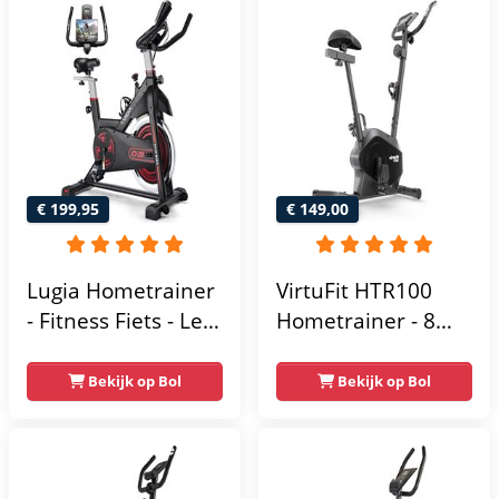
€ 199,95
€ 149,00
Lugia Hometrainer
VirtuFit HTR100
- Fitness Fiets - Led
Hometrainer - 8
Display -
Magnetische
Verstelbaar Zadel -
Weerstandniveau's
Bekijk op Bol
Bekijk op Bol
0-100% weerstand
- Verstelbaar zadel
niveaus -
- Display met
Hartslagfunctie -
Tablethouder -