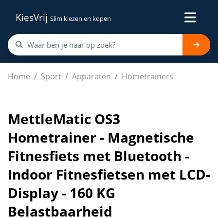
KiesVrij
Slim kiezen en kopen
MettleMatic OS3 Hometrainer - Magnetische Fitnesfiets 
Home
Sport
Apparaten
Hometrainers
MettleMatic OS3
Hometrainer - Magnetische
Fitnesfiets met Bluetooth -
Indoor Fitnesfietsen met LCD-
Display - 160 KG
Belastbaarheid