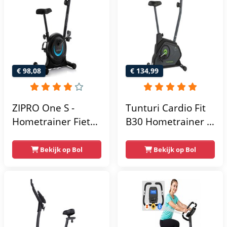
Max 130kg -
Max. 120 kg
Extreem Stil
Gebruikersgewicht
- Fitnessfiets
€ 98,08
€ 134,99
ZIPRO One S -
Tunturi Cardio Fit
Hometrainer Fiets -
B30 Hometrainer -
Fitness Fiets -
Fitness fiets met 8
Magnetische Fiets -
weerstandsniveaus
Bekijk op Bol
Bekijk op Bol
Hartslagsensoren -
- Tablethouder -
Gemakkelijk te
Hartslagfunctie en
transporteren -
transportwielen
Antislippedalen -
Homegym -