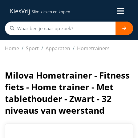
KiesVrij
Slim kiezen en kopen
Milova Hometrainer - Fitness fiets - Home trainer - Met
Home
Sport
Apparaten
Hometrainers
Milova Hometrainer - Fitness
fiets - Home trainer - Met
tablethouder - Zwart - 32
niveaus van weerstand