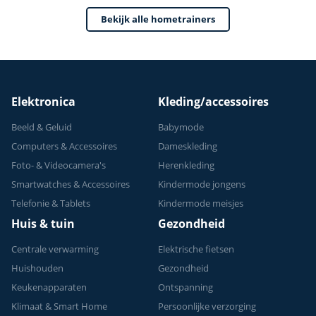
Bekijk alle hometrainers
Elektronica
Kleding/accessoires
Beeld & Geluid
Babymode
Computers & Accessoires
Dameskleding
Foto- & Videocamera's
Herenkleding
Smartwatches & Accessoires
Kindermode jongens
Telefonie & Tablets
Kindermode meisjes
Huis & tuin
Gezondheid
Centrale verwarming
Elektrische fietsen
Huishouden
Gezondheid
Keukenapparaten
Ontspanning
Klimaat & Smart Home
Persoonlijke verzorging