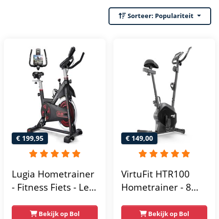
Sorteer:
Populariteit
€ 199,95
€ 149,00
Lugia Hometrainer
VirtuFit HTR100
- Fitness Fiets - Led
Hometrainer - 8
Display -
Magnetische
Verstelbaar Zadel -
Weerstandniveau's
Bekijk op Bol
Bekijk op Bol