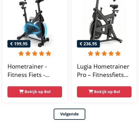
Fiets Lage Instap,
Ergonomisch & Stil
- Hometrainers
Fitness voor Thuis
€ 199,95
€ 236,95
Hometrainer -
Lugia Hometrainer
Fitness Fiets -
Pro – Fitnessfiets
Spinningfiets - 8KG
voor Lange
Vliegwiel -
Gebruikers –
Bekijk op Bol
Bekijk op Bol
Hartslagmeter -
Premium Vering &
Incl App - Extreem
Demping – Extra
Volgende
stil
Soepel & Stil –
Verstelbaar Zadel –
0-100% Weerstand