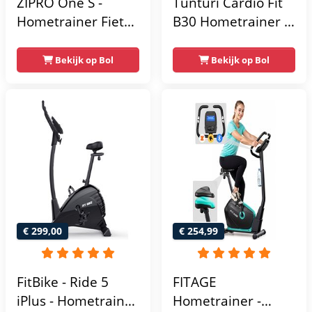
ZIPRO One S -
Tunturi Cardio Fit
Hometrainer Fiets -
B30 Hometrainer -
Fitness Fiets -
Fitness fiets met 8
Magnetische Fiets -
weerstandsniveaus
Bekijk op Bol
Bekijk op Bol
Hartslagsensoren -
- Tablethouder -
Gemakkelijk te
Hartslagfunctie en
transporteren -
transportwielen
Antislippedalen -
Homegym -
Stabiele structuur -
Max.
gebruikersgewicht
110 kg - Zwart en
€ 299,00
€ 254,99
Blauw
FitBike - Ride 5
FITAGE
iPlus - Hometrainer
Hometrainer -