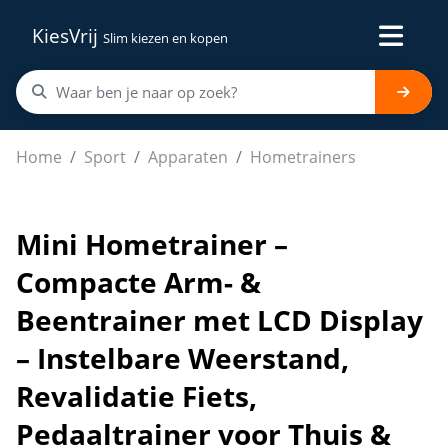
KiesVrij
Slim kiezen en kopen
Mini Hometrainer – Compacte Arm- & Beentrainer met LCD
Home
Sport
Apparaten
Hometrainers
Mini Hometrainer –
Compacte Arm- &
Beentrainer met LCD Display
– Instelbare Weerstand,
Revalidatie Fiets,
Pedaaltrainer voor Thuis &