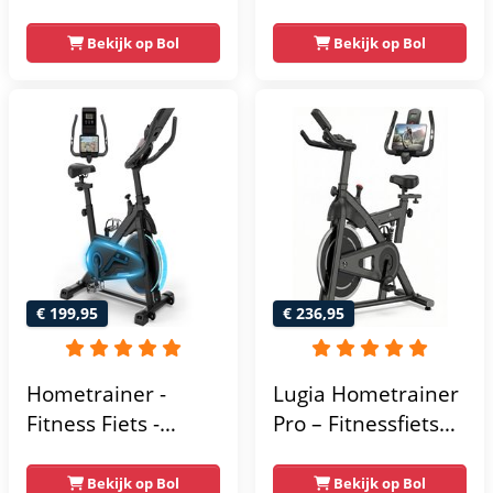
- 18
Fitnessfiets met 32
Trainingsprogramma's
Weerstandsniveaus
Bekijk op Bol
Bekijk op Bol
- Hartslagsensoren
- Tablethouder
voor Bluetooth
Kinomap & Zwift -
Fiets Lage Instap,
Ergonomisch & Stil
- Hometrainers
Fitness voor Thuis
€ 199,95
€ 236,95
Hometrainer -
Lugia Hometrainer
Fitness Fiets -
Pro – Fitnessfiets
Spinningfiets - 8KG
voor Lange
Vliegwiel -
Gebruikers –
Bekijk op Bol
Bekijk op Bol