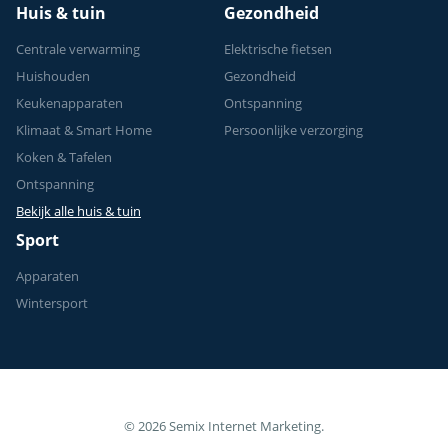
Huis & tuin
Gezondheid
Centrale verwarming
Elektrische fietsen
Huishouden
Gezondheid
Keukenapparaten
Ontspanning
Klimaat & Smart Home
Persoonlijke verzorging
Koken & Tafelen
Ontspanning
Bekijk alle huis & tuin
Sport
Apparaten
Wintersport
© 2026 Semix Internet Marketing.