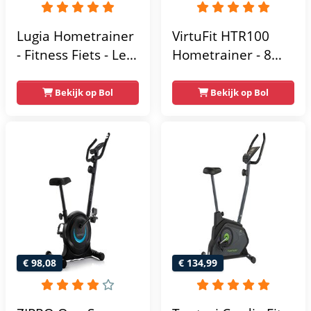
Lugia Hometrainer
VirtuFit HTR100
- Fitness Fiets - Led
Hometrainer - 8
Display -
Magnetische
Verstelbaar Zadel -
Weerstandniveau's
Bekijk op Bol
Bekijk op Bol
0-100% weerstand
- Verstelbaar zadel
niveaus -
- Display met
Hartslagfunctie -
Tablethouder -
Max 130kg -
Max. 120 kg
Extreem Stil
Gebruikersgewicht
- Fitnessfiets
€ 98,08
€ 134,99