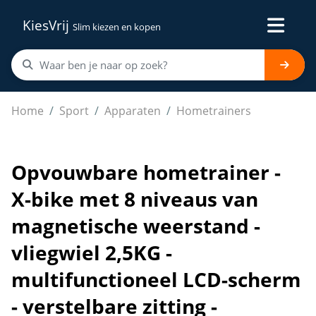
KiesVrij
Slim kiezen en kopen
Opvouwbare hometrainer - X-bike met 8 niveaus van magn
Home
Sport
Apparaten
Hometrainers
Opvouwbare hometrainer -
X-bike met 8 niveaus van
magnetische weerstand -
vliegwiel 2,5KG -
multifunctioneel LCD-scherm
- verstelbare zitting -