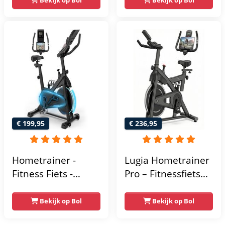
- Hartslagsensoren
- Tablethouder
voor Bluetooth
Kinomap & Zwift -
Fiets Lage Instap,
Ergonomisch & Stil
- Hometrainers
Fitness voor Thuis
€ 199,95
€ 236,95
Hometrainer -
Lugia Hometrainer
Fitness Fiets -
Pro – Fitnessfiets
Spinningfiets - 8KG
voor Lange
Vliegwiel -
Gebruikers –
Bekijk op Bol
Bekijk op Bol
Hartslagmeter -
Premium Vering &