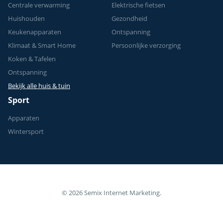
Centrale verwarming
Elektrische fietsen
Huishouden
Gezondheid
Keukenapparaten
Ontspanning
Klimaat & Smart Home
Persoonlijke verzorging
Koken & Tafelen
Ontspanning
Bekijk alle huis & tuin
Sport
Apparaten
Wintersport
© 2026 Semix Internet Marketing.