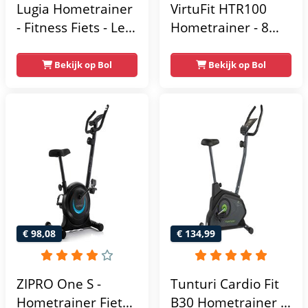
Lugia Hometrainer
VirtuFit HTR100
- Fitness Fiets - Led
Hometrainer - 8
Display -
Magnetische
Verstelbaar Zadel -
Weerstandniveau's
Bekijk op Bol
Bekijk op Bol
0-100% weerstand
- Verstelbaar zadel
niveaus -
- Display met
Hartslagfunctie -
Tablethouder -
Max 130kg -
Max. 120 kg
Extreem Stil
Gebruikersgewicht
- Fitnessfiets
€ 98,08
€ 134,99
ZIPRO One S -
Tunturi Cardio Fit
Hometrainer Fiets -
B30 Hometrainer -