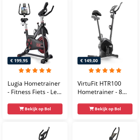
€ 199,95
€ 149,00
Lugia Hometrainer
VirtuFit HTR100
- Fitness Fiets - Led
Hometrainer - 8
Display -
Magnetische
Verstelbaar Zadel -
Weerstandniveau's
Bekijk op Bol
Bekijk op Bol
0-100% weerstand
- Verstelbaar zadel
niveaus -
- Display met
Hartslagfunctie -
Tablethouder -