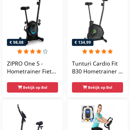
Max 130kg -
Max. 120 kg
Extreem Stil
Gebruikersgewicht
- Fitnessfiets
€ 98,08
€ 134,99
ZIPRO One S -
Tunturi Cardio Fit
Hometrainer Fiets -
B30 Hometrainer -
Fitness Fiets -
Fitness fiets met 8
Magnetische Fiets -
weerstandsniveaus
Bekijk op Bol
Bekijk op Bol
Hartslagsensoren -
- Tablethouder -
Gemakkelijk te
Hartslagfunctie en
transporteren -
transportwielen
Antislippedalen -
Homegym -