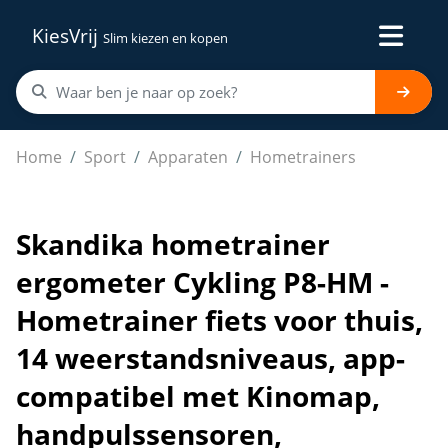
KiesVrij
Slim kiezen en kopen
Skandika hometrainer ergometer Cykling P8-HM - Hometr
Home
Sport
Apparaten
Hometrainers
Skandika hometrainer
ergometer Cykling P8-HM -
Hometrainer fiets voor thuis,
14 weerstandsniveaus, app-
compatibel met Kinomap,
handpulssensoren,