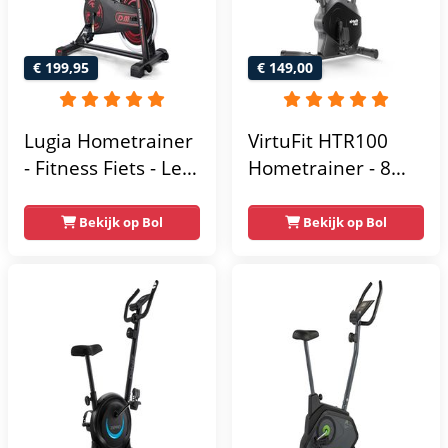
€ 199,95
€ 149,00
Lugia Hometrainer
VirtuFit HTR100
- Fitness Fiets - Led
Hometrainer - 8
Display -
Magnetische
Verstelbaar Zadel -
Weerstandniveau's
Bekijk op Bol
Bekijk op Bol
0-100% weerstand
- Verstelbaar zadel
niveaus -
- Display met
Hartslagfunctie -
Tablethouder -
Max 130kg -
Max. 120 kg
Extreem Stil
Gebruikersgewicht
- Fitnessfiets