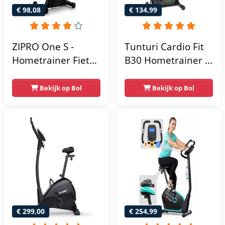
€ 98,08
€ 134,99
ZIPRO One S -
Tunturi Cardio Fit
Hometrainer Fiets -
B30 Hometrainer -
Fitness Fiets -
Fitness fiets met 8
Magnetische Fiets -
weerstandsniveaus
Bekijk op Bol
Bekijk op Bol
Hartslagsensoren -
- Tablethouder -
Gemakkelijk te
Hartslagfunctie en
transporteren -
transportwielen
Antislippedalen -
Homegym -
Stabiele structuur -
Max.
gebruikersgewicht
110 kg - Zwart en
€ 299,00
€ 254,99
Blauw