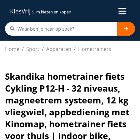
KiesVrij
Slim kiezen en kopen
Skandika hometrainer fiets Cykling P12-H - 32 niveaus, 
Home
Sport
Apparaten
Hometrainers
Skandika hometrainer fiets
Cykling P12-H - 32 niveaus,
magneetrem systeem, 12 kg
vliegwiel, appbediening met
Kinomap, hometrainer fiets
voor thuis | Indoor bike,