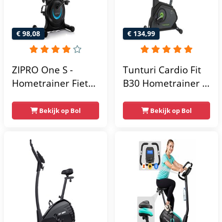
€ 98,08
€ 134,99
ZIPRO One S -
Tunturi Cardio Fit
Hometrainer Fiets -
B30 Hometrainer -
Fitness Fiets -
Fitness fiets met 8
Magnetische Fiets -
weerstandsniveaus
Bekijk op Bol
Bekijk op Bol
Hartslagsensoren -
- Tablethouder -
Gemakkelijk te
Hartslagfunctie en
transporteren -
transportwielen
Antislippedalen -
Homegym -
Stabiele structuur -
Max.
gebruikersgewicht