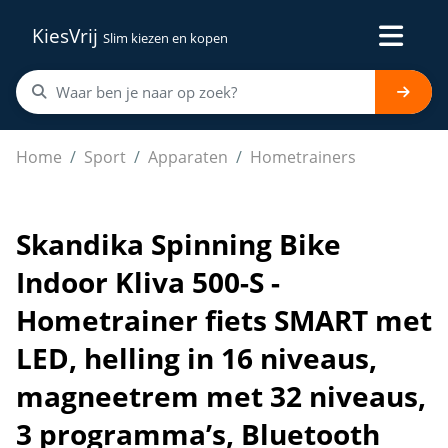
KiesVrij
Slim kiezen en kopen
Skandika Spinning Bike Indoor Kliva 500-S - Hometrain
Home
Sport
Apparaten
Hometrainers
Skandika Spinning Bike
Indoor Kliva 500-S -
Hometrainer fiets SMART met
LED, helling in 16 niveaus,
magneetrem met 32 niveaus,
3 programma’s, Bluetooth