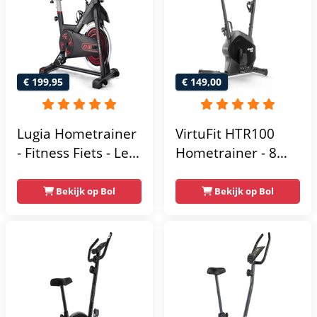
€ 199,95
€ 149,00
Lugia Hometrainer
VirtuFit HTR100
- Fitness Fiets - Led
Hometrainer - 8
Display -
Magnetische
Verstelbaar Zadel -
Weerstandniveau's
Bekijk op Bol
Bekijk op Bol
0-100% weerstand
- Verstelbaar zadel
niveaus -
- Display met
Hartslagfunctie -
Tablethouder -
Max 130kg -
Max. 120 kg
Extreem Stil
Gebruikersgewicht
- Fitnessfiets