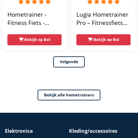
Hometrainer -
Lugia Hometrainer
Fitness Fiets -
Pro – Fitnessfiets
Spinningfiets - 8KG
voor Lange
Vliegwiel -
Gebruikers –
Bekijk op Bol
Bekijk op Bol
Hartslagmeter -
Premium Vering &
Incl App - Extreem
Demping – Extra
Volgende
stil
Soepel & Stil –
Verstelbaar Zadel –
0-100% Weerstand
Bekijk alle hometrainers
Elektronica
Kleding/accessoires