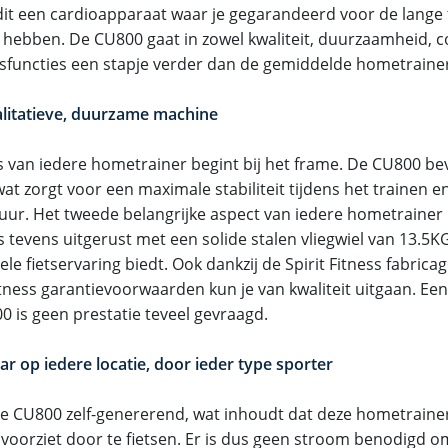
 dit een cardioapparaat waar je gegarandeerd voor de lange t
t hebben. De CU800 gaat in zowel kwaliteit, duurzaamheid, 
gsfuncties een stapje verder dan de gemiddelde hometraine
litatieve, duurzame machine
s van iedere hometrainer begint bij het frame. De CU800 be
at zorgt voor een maximale stabiliteit tijdens het trainen 
uur. Het tweede belangrijke aspect van iedere hometrainer is
 tevens uitgerust met een solide stalen vliegwiel van 13.5KG,
le fietservaring biedt. Ook dankzij de Spirit Fitness fabricag
itness garantievoorwaarden kun je van kwaliteit uitgaan. Een 
0 is geen prestatie teveel gevraagd.
ar op iedere locatie, door ieder type sporter
de CU800 zelf-genererend, wat inhoudt dat deze hometrainer
 voorziet door te fietsen. Er is dus geen stroom benodigd 