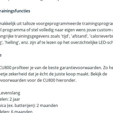
rainingsfuncties
makkelijk uit talloze voorgeprogrammeerde trainingsprogr
 programma of stel volledig naar eigen wens jouw custom
angrijke trainingsgegevens zoals 'tijd', 'afstand', 'calorieverb
g', 'helling', enz. zijn af te lezen op het overzichtelijke LED-s
e
CU800 profiteer je van de beste garantievoorwaarden. Zo heb
etje zekerheid dat je écht de juiste koop maakt. Bekijk de
evoorwaarden voor de CU800 hieronder.
Levenslang
len: 2 jaar
ica (ex. batterijen): 2 maanden
edelen: 6 maanden