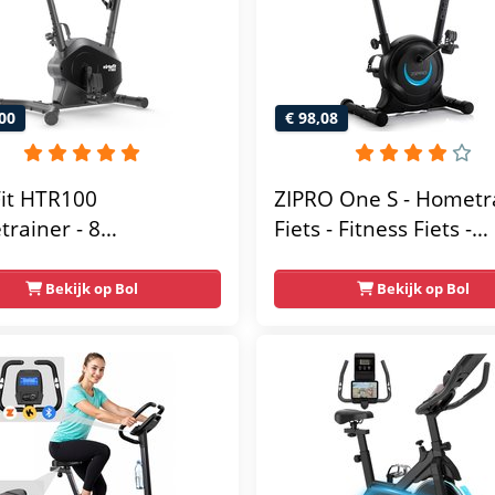
00
€ 98,08
Fit HTR100
ZIPRO One S - Hometr
rainer - 8
Fiets - Fitness Fiets -
tische
Magnetische Fiets -
tandniveau's -
Hartslagsensoren -
Bekijk op Bol
Bekijk op Bol
elbaar zadel - Display
Gemakkelijk te
ablethouder - Max.
transporteren -
g Gebruikersgewicht -
Antislippedalen - Ho
sfiets
- Stabiele structuur - 
gebruikersgewicht 110
Zwart en Blauw