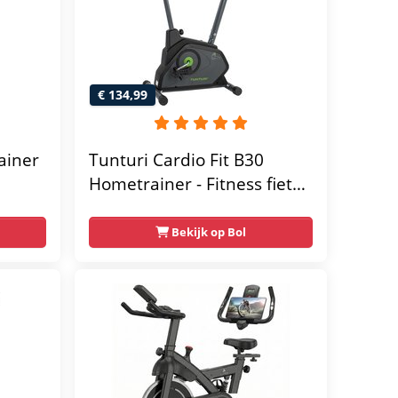
€ 134,99
ainer
Tunturi Cardio Fit B30
Hometrainer - Fitness fiets
met 8 weerstandsniveaus -
Tablethouder -
Bekijk op Bol
Hartslagfunctie en
transportwielen
megym
Max.
 kg -