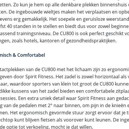
zetten. Zo kun je hem op alle denkbare plekken binnenshuis 
ten. De ingebouwde wieltjes maken het verplaatsen en opb
evens erg gemakkelijk. Het soepele en geruisloze weerstand
efst 40 standen in te stellen en biedt dus voor zowel beginn
passend trainingsniveau. De CU800 is ook perfect geschikt v
gen, zoals hotels, kantoren of gezondheidspraktijken.
misch & Comfortabel
ntactplekken van de CU800 met het lichaam zijn zo ergonomi
ven door Spirit Fitness. Het zadel is zowel horizontaal als 
baar, waardoor sporters van klein tot groot de CU800 kunne
 dikke kussens van het zadel bieden een comfortabele zitplaa
sessies. Een extra uniek detail waar Spirit Fitness aan gedac
ng van de pedalen met 2° naar binnen, om pijn in de knieën 
en. Het ergonomisch gevormde stuur zorgt ervoor dat je ti
echtop kunt blijven fietsen als voorover kunt leunen. De in
 de optie tot verkoeling, mocht je dat willen.