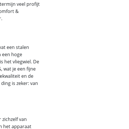
ermijn veel profijt
comfort &
r.
vat een stalen
en een hoge
 het vliegwiel. De
 wat je een fijne
ekwaliteit en de
ding is zeker: van
 zichzelf van
om het apparaat