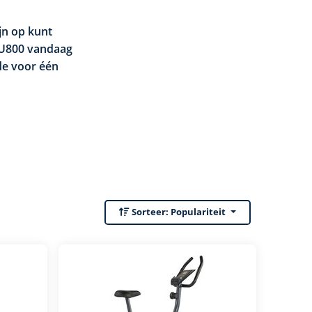
jn op kunt
 CU800 vandaag
de voor één
Sorteer:
Populariteit