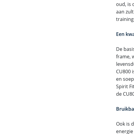
oud, is
aan zul
trainin
Een kwa
De basi
frame, w
levensd
CU800 is
en soepe
Spirit F
de CU80
Bruikba
Ook is 
energie