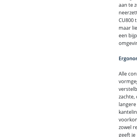
aan te 
neerzet
CU800 t
maar li
een bij
omgevin
Ergono
Alle co
vormgege
verstel
zachte,
langere 
kanteli
voorkom
zowel r
geeft je