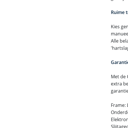
Ruime t
Kies ge
manueel
Alle bel
'hartsla
Garanti
Met de 
extra be
garanti
Frame: 
Onderde
Elektron
Slijtag