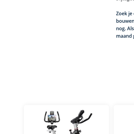
Zoek je
bouwen?
nog.
Al
maand g