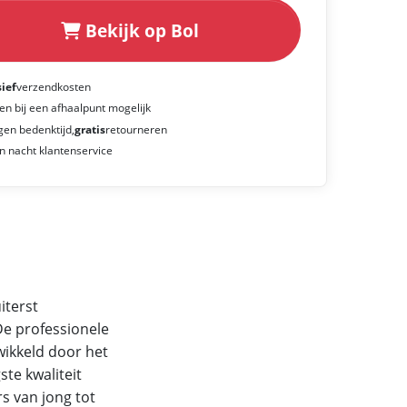
Bekijk op Bol
sief
verzendkosten
en bij een afhaalpunt mogelijk
gen bedenktijd,
gratis
retourneren
n nacht klantenservice
iterst
 De professionele
wikkeld door het
ste kwaliteit
s van jong tot