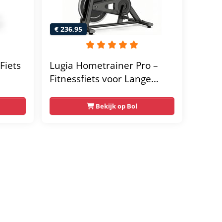
€ 236,95
Fiets
Lugia Hometrainer Pro –
Fitnessfiets voor Lange
er -
Gebruikers – Premium
Vering & Demping – Extra
Bekijk op Bol
Soepel & Stil – Verstelbaar
Zadel – 0-100% Weerstand