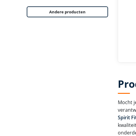
Andere producten
Pro
Mocht j
verantwo
Spirit 
kwalitei
onderde