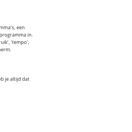
amma's, een
-programma in.
ruik', 'tempo',
cherm.
 je altijd dat