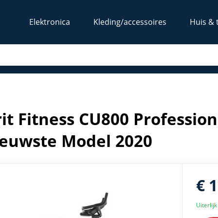
Elektronica
Kleding/accessoires
Huis & 
er Fiets - Nieuwste Model 2020
rit Fitness CU800 Professio
ieuwste Model 2020
€ 
Uiterlij