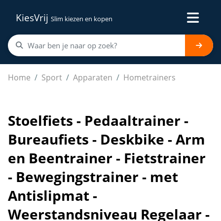
KiesVrij
Slim kiezen en kopen
Stoelfiets - Pedaaltrainer - Bureaufiets - Deskbike - Arm
Home
Sport
Apparaten
Hometrainers
Stoelfiets - Pedaaltrainer -
Bureaufiets - Deskbike - Arm
en Beentrainer - Fietstrainer
- Bewegingstrainer - met
Antislipmat -
Weerstandsniveau Regelaar -