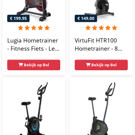
€ 199,95
€ 149,00
Lugia Hometrainer
VirtuFit HTR100
- Fitness Fiets - Led
Hometrainer - 8
Display -
Magnetische
Verstelbaar Zadel -
Weerstandniveau's
Bekijk op Bol
Bekijk op Bol
0-100% weerstand
- Verstelbaar zadel
niveaus -
- Display met
Hartslagfunctie -
Tablethouder -
Max 130kg -
Max. 120 kg
Extreem Stil
Gebruikersgewicht
- Fitnessfiets