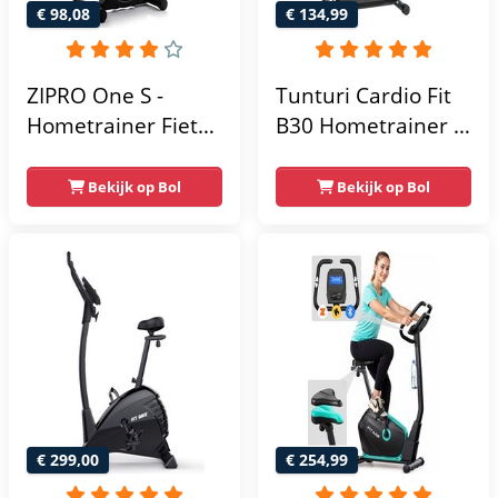
€ 98,08
€ 134,99
ZIPRO One S -
Tunturi Cardio Fit
Hometrainer Fiets -
B30 Hometrainer -
Fitness Fiets -
Fitness fiets met 8
Magnetische Fiets -
weerstandsniveaus
Bekijk op Bol
Bekijk op Bol
Hartslagsensoren -
- Tablethouder -
Gemakkelijk te
Hartslagfunctie en
transporteren -
transportwielen
Antislippedalen -
Homegym -
Stabiele structuur -
Max.
gebruikersgewicht
110 kg - Zwart en
€ 299,00
€ 254,99
Blauw