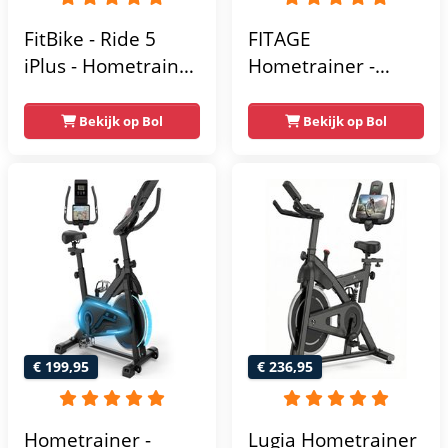
FitBike - Ride 5
FITAGE
iPlus - Hometrainer
Hometrainer -
- 18
Fitnessfiets met 32
Trainingsprogramma's
Weerstandsniveaus
Bekijk op Bol
Bekijk op Bol
- Hartslagsensoren
- Tablethouder
voor Bluetooth
Kinomap & Zwift -
Fiets Lage Instap,
Ergonomisch & Stil
- Hometrainers
Fitness voor Thuis
€ 199,95
€ 236,95
Hometrainer -
Lugia Hometrainer