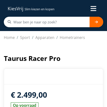
KiesVrij
Slim kiezen en kopen
Taurus Racer Pro
Home
Sport
Apparaten
Hometrainers
Taurus Racer Pro
€ 2.499,00
Op voorraad