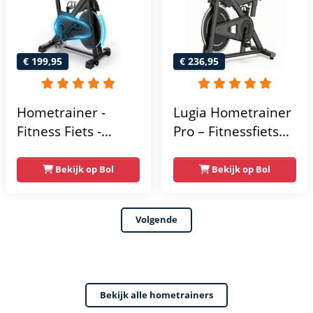
- Hometrainers
Fitness voor Thuis
€ 199,95
€ 236,95
Hometrainer -
Lugia Hometrainer
Fitness Fiets -
Pro – Fitnessfiets
Spinningfiets - 8KG
voor Lange
Vliegwiel -
Gebruikers –
Bekijk op Bol
Bekijk op Bol
Hartslagmeter -
Premium Vering &
Incl App - Extreem
Demping – Extra
Volgende
stil
Soepel & Stil –
Verstelbaar Zadel –
0-100% Weerstand
Bekijk alle hometrainers