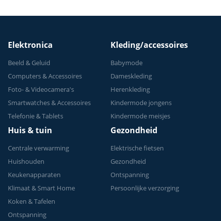
Elektronica
Kleding/accessoires
Beeld & Geluid
Babymode
Computers & Accessoires
Dameskleding
Foto- & Videocamera's
Herenkleding
Smartwatches & Accessoires
Kindermode jongens
Telefonie & Tablets
Kindermode meisjes
Huis & tuin
Gezondheid
Centrale verwarming
Elektrische fietsen
Huishouden
Gezondheid
Keukenapparaten
Ontspanning
Klimaat & Smart Home
Persoonlijke verzorging
Koken & Tafelen
Ontspanning