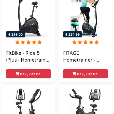
Homegym -
Stabiele structuur -
Max.
gebruikersgewicht
110 kg - Zwart en
€ 299,00
€ 254,99
Blauw
FitBike - Ride 5
FITAGE
iPlus - Hometrainer
Hometrainer -
- 18
Fitnessfiets met 32
Trainingsprogramma's
Weerstandsniveaus
Bekijk op Bol
Bekijk op Bol
- Hartslagsensoren
- Tablethouder
voor Bluetooth
Kinomap & Zwift -
Fiets Lage Instap,
Ergonomisch & Stil