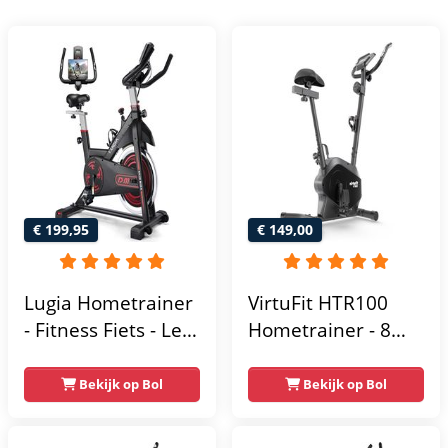
€ 199,95
€ 149,00
Lugia Hometrainer
VirtuFit HTR100
- Fitness Fiets - Led
Hometrainer - 8
Display -
Magnetische
Verstelbaar Zadel -
Weerstandniveau's
Bekijk op Bol
Bekijk op Bol
0-100% weerstand
- Verstelbaar zadel
niveaus -
- Display met