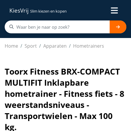
KiesVrij
Slim kiezen en kopen
Toorx Fitness BRX-COMPACT MULTIFIT Inklapbare hometrai
Home
Sport
Apparaten
Hometrainers
Toorx Fitness BRX-COMPACT
MULTIFIT Inklapbare
hometrainer - Fitness fiets - 8
weerstandsniveaus -
Transportwielen - Max 100
kg.