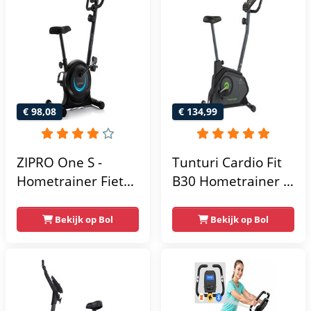
Max 130kg -
Max. 120 kg
Extreem Stil
Gebruikersgewicht
- Fitnessfiets
€ 98,08
€ 134,99
ZIPRO One S -
Tunturi Cardio Fit
Hometrainer Fiets -
B30 Hometrainer -
Fitness Fiets -
Fitness fiets met 8
Magnetische Fiets -
weerstandsniveaus
Bekijk op Bol
Bekijk op Bol
Hartslagsensoren -
- Tablethouder -
Gemakkelijk te
Hartslagfunctie en
transporteren -
transportwielen
Antislippedalen -