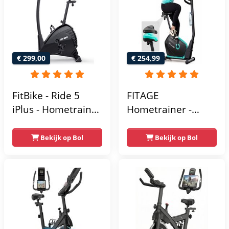
Homegym -
Stabiele structuur -
Max.
gebruikersgewicht
110 kg - Zwart en
€ 299,00
€ 254,99
Blauw
FitBike - Ride 5
FITAGE
iPlus - Hometrainer
Hometrainer -
- 18
Fitnessfiets met 32
Trainingsprogramma's
Weerstandsniveaus
Bekijk op Bol
Bekijk op Bol
- Hartslagsensoren
- Tablethouder
voor Bluetooth
Kinomap & Zwift -
Fiets Lage Instap,
Ergonomisch & Stil
- Hometrainers