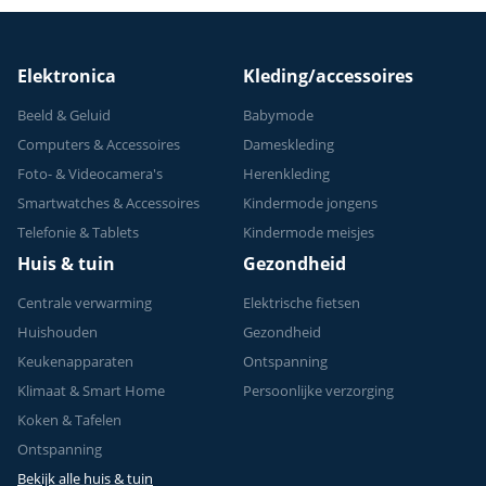
Elektronica
Kleding/accessoires
Beeld & Geluid
Babymode
Computers & Accessoires
Dameskleding
Foto- & Videocamera's
Herenkleding
Smartwatches & Accessoires
Kindermode jongens
Telefonie & Tablets
Kindermode meisjes
Huis & tuin
Gezondheid
Centrale verwarming
Elektrische fietsen
Huishouden
Gezondheid
Keukenapparaten
Ontspanning
Klimaat & Smart Home
Persoonlijke verzorging
Koken & Tafelen
Ontspanning
Bekijk alle huis & tuin