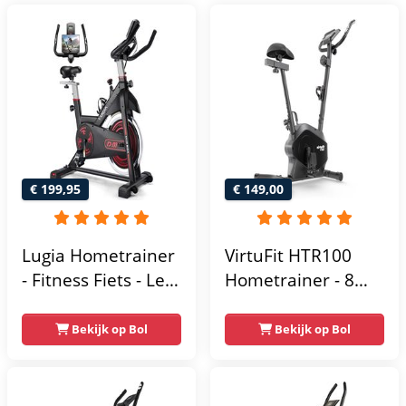
€ 199,95
€ 149,00
Lugia Hometrainer
VirtuFit HTR100
- Fitness Fiets - Led
Hometrainer - 8
Display -
Magnetische
Verstelbaar Zadel -
Weerstandniveau's
Bekijk op Bol
Bekijk op Bol
0-100% weerstand
- Verstelbaar zadel
niveaus -
- Display met
Hartslagfunctie -
Tablethouder -