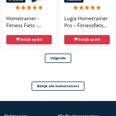
Hometrainer -
Lugia Hometrainer
Fitness Fiets -
Pro – Fitnessfiets
Spinningfiets - 8KG
voor Lange
Vliegwiel -
Gebruikers –
Bekijk op Bol
Bekijk op Bol
Hartslagmeter -
Premium Vering &
Incl App - Extreem
Demping – Extra
Volgende
stil
Soepel & Stil –
Verstelbaar Zadel –
0-100% Weerstand
Bekijk alle hometrainers