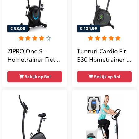
- Fitnessfiets
€ 98,08
€ 134,99
ZIPRO One S -
Tunturi Cardio Fit
Hometrainer Fiets -
B30 Hometrainer -
Fitness Fiets -
Fitness fiets met 8
Magnetische Fiets -
weerstandsniveaus
Bekijk op Bol
Bekijk op Bol
Hartslagsensoren -
- Tablethouder -
Gemakkelijk te
Hartslagfunctie en
transporteren -
transportwielen
Antislippedalen -
Homegym -
Stabiele structuur -
Max.