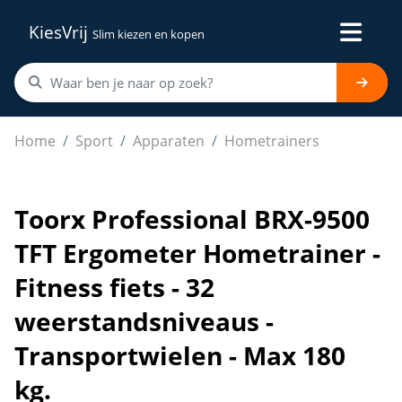
KiesVrij
Slim kiezen en kopen
Toorx Professional BRX-9500 TFT Ergometer Hometrainer 
Home
Sport
Apparaten
Hometrainers
Toorx Professional BRX-9500
TFT Ergometer Hometrainer -
Fitness fiets - 32
weerstandsniveaus -
Transportwielen - Max 180
kg.