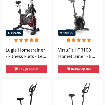
€ 199,95
€ 149,00
Lugia Hometrainer
VirtuFit HTR100
- Fitness Fiets - Led
Hometrainer - 8
Display -
Magnetische
Verstelbaar Zadel -
Weerstandniveau's
Bekijk op Bol
Bekijk op Bol
0-100% weerstand
- Verstelbaar zadel
niveaus -
- Display met
Hartslagfunctie -
Tablethouder -
Max 130kg -
Max. 120 kg
Extreem Stil
Gebruikersgewicht