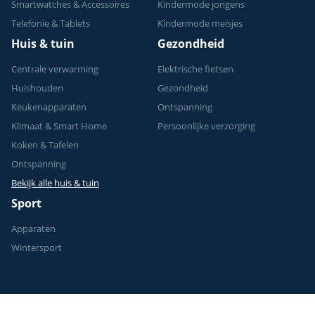
Smartwatches & Accessoires
Kindermode jongens
Telefonie & Tablets
Kindermode meisjes
Huis & tuin
Gezondheid
Centrale verwarming
Elektrische fietsen
Huishouden
Gezondheid
Keukenapparaten
Ontspanning
Klimaat & Smart Home
Persoonlijke verzorging
Koken & Tafelen
Ontspanning
Bekijk alle huis & tuin
Sport
Apparaten
Wintersport