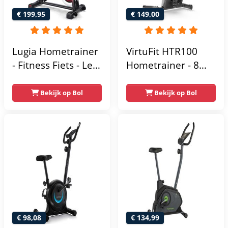
€ 199,95
€ 149,00
Lugia Hometrainer
VirtuFit HTR100
- Fitness Fiets - Led
Hometrainer - 8
Display -
Magnetische
Verstelbaar Zadel -
Weerstandniveau's
Bekijk op Bol
Bekijk op Bol
0-100% weerstand
- Verstelbaar zadel
niveaus -
- Display met
Hartslagfunctie -
Tablethouder -
Max 130kg -
Max. 120 kg
Extreem Stil
Gebruikersgewicht
- Fitnessfiets
€ 98,08
€ 134,99