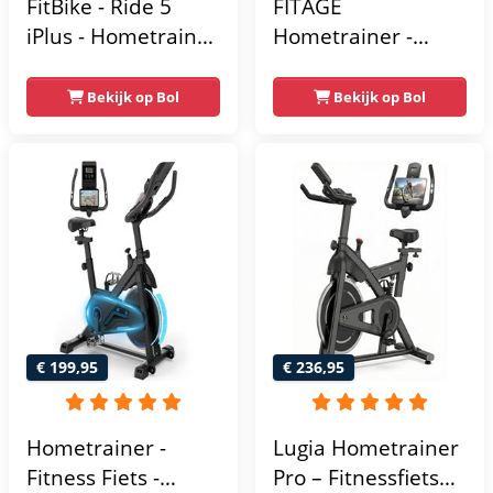
FitBike - Ride 5
FITAGE
iPlus - Hometrainer
Hometrainer -
- 18
Fitnessfiets met 32
Trainingsprogramma's
Weerstandsniveaus
Bekijk op Bol
Bekijk op Bol
- Hartslagsensoren
- Tablethouder
voor Bluetooth
Kinomap & Zwift -
Fiets Lage Instap,
Ergonomisch & Stil
- Hometrainers
Fitness voor Thuis
€ 199,95
€ 236,95
Hometrainer -
Lugia Hometrainer
Fitness Fiets -
Pro – Fitnessfiets