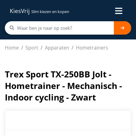
KiesVrij
Slim kiezen en kopen
Trex Sport TX-250BB Jolt - Hometrainer - Mechanisch - I
Home
Sport
Apparaten
Hometrainers
Trex Sport TX-250BB Jolt -
Hometrainer - Mechanisch -
Indoor cycling - Zwart