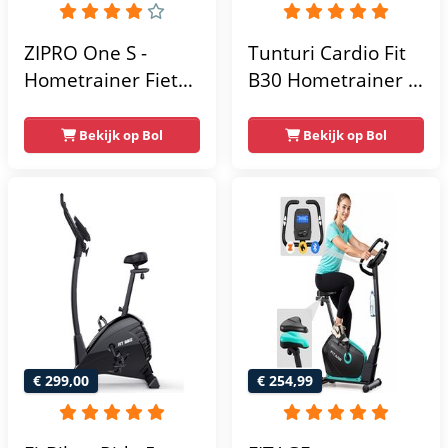
ZIPRO One S -
Tunturi Cardio Fit
Hometrainer Fiets -
B30 Hometrainer -
Fitness Fiets -
Fitness fiets met 8
Magnetische Fiets -
weerstandsniveaus
Bekijk op Bol
Bekijk op Bol
Hartslagsensoren -
- Tablethouder -
Gemakkelijk te
Hartslagfunctie en
transporteren -
transportwielen
Antislippedalen -
Homegym -
Stabiele structuur -
Max.
gebruikersgewicht
110 kg - Zwart en
€ 299,00
€ 254,99
Blauw