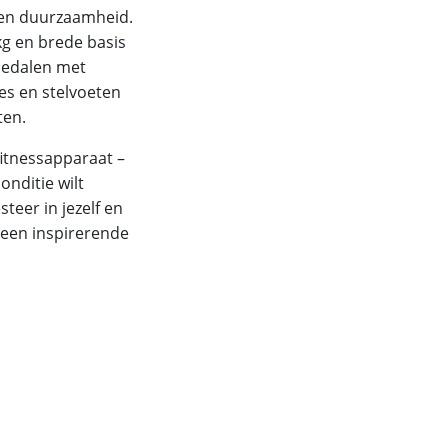
 en duurzaamheid.
g en brede basis
ippedalen met
es en stelvoeten
ten.
fitnessapparaat –
onditie wilt
steer in jezelf en
 een inspirerende