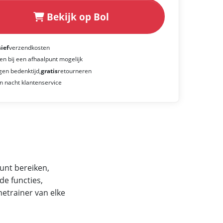
Bekijk op Bol
sief
verzendkosten
en bij een afhaalpunt mogelijk
gen bedenktijd,
gratis
retourneren
n nacht klantenservice
unt bereiken,
de functies,
etrainer van elke