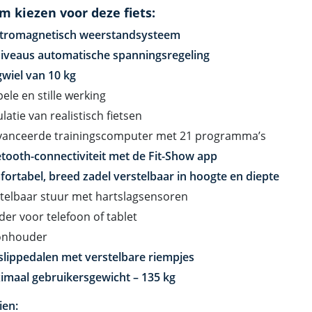
 kiezen voor deze fiets:
ktromagnetisch weerstandsysteem
niveaus automatische spanningsregeling
gwiel van 10 kg
ele en stille werking
latie van realistisch fietsen
vanceerde trainingscomputer met 21 programma’s
tooth-connectiviteit met de Fit-Show app
ortabel, breed zadel verstelbaar in hoogte en diepte
telbaar stuur met hartslagsensoren
er voor telefoon of tablet
onhouder
slippedalen met verstelbare riempjes
imaal gebruikersgewicht – 135 kg
ien: