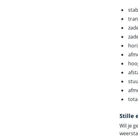
stab
tran
zad
zade
hori
afme
hoog
afst
stu
afm
tota
Stille
Wil je 
weersta