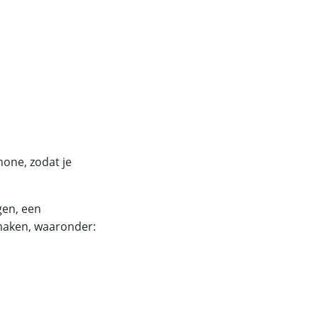
one, zodat je
gen, een
maken, waaronder: