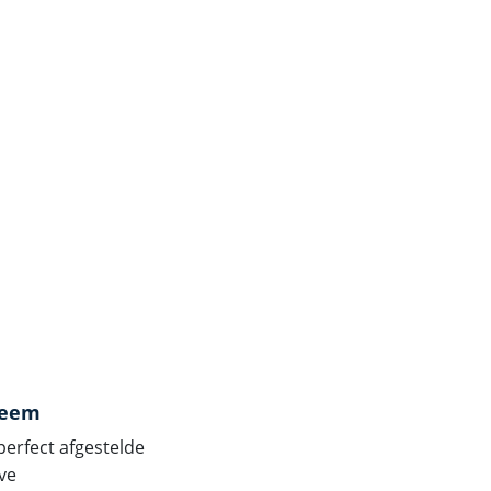
teem
perfect afgestelde
eve