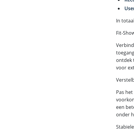
Use
In totaa
Fit-Sho
Verbin
toegang 
ontdek 
voor ext
Verstel
Pas het
voorkom
een bet
onder h
Stabiele