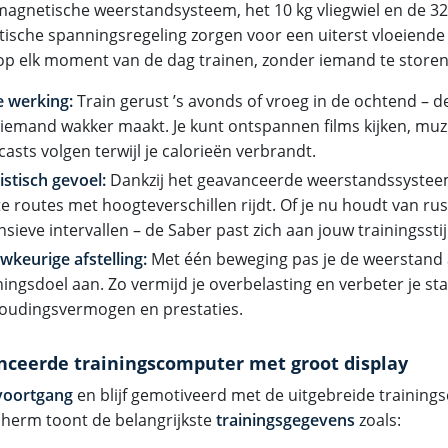
magnetische weerstandsysteem, het 10 kg vliegwiel en de 3
ische spanningsregeling zorgen voor een uiterst vloeiende e
 op elk moment van de dag trainen, zonder iemand te storen
le werking:
Train gerust ’s avonds of vroeg in de ochtend – de f
niemand wakker maakt. Je kunt ontspannen films kijken, muzi
asts volgen terwijl je calorieën verbrandt.
istisch gevoel:
Dankzij het geavanceerde weerstandssysteem 
e routes met hoogteverschillen rijdt. Of je nu houdt van rust
nsieve intervallen – de Saber past zich aan jouw trainingsstij
keurige afstelling:
Met één beweging pas je de weerstand a
ningsdoel aan. Zo vermijd je overbelasting en verbeter je sta
houdingsvermogen en prestaties.
ceerde trainingscomputer met groot display
voortgang
en blijf gemotiveerd met de uitgebreide training
cherm toont de belangrijkste
trainingsgegevens
zoals: