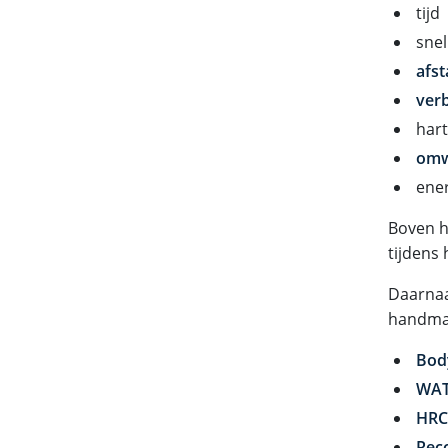
tijd
snel
afs
ver
hart
omw
ener
Boven h
tijdens 
Daarnaa
handmat
Bod
WA
HRC
Rec