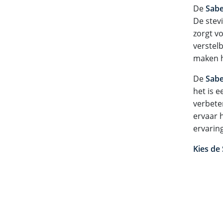
De
Sabe
De stev
zorgt vo
verstel
maken h
De
Sabe
het is e
verbeter
ervaar 
ervaring
Kies de