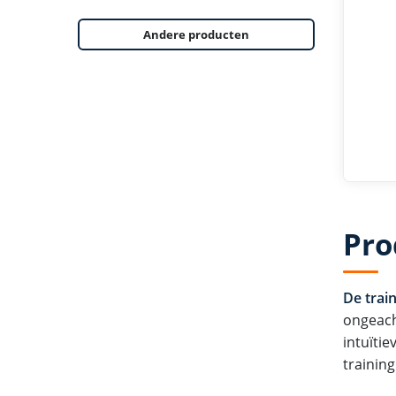
Andere producten
Pro
De trai
ongeach
intuïti
training