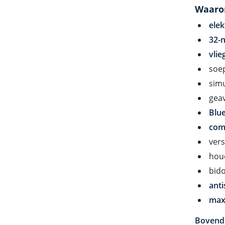
Waarom
ele
32-
vlie
soep
simu
gea
Blue
comf
vers
houd
bid
anti
max
Bovend