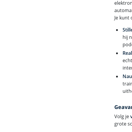
elektro
automat
Je kunt
Stil
hij 
podc
Real
echt
inte
Nauw
trai
uit
Geavan
Volg je
grote s