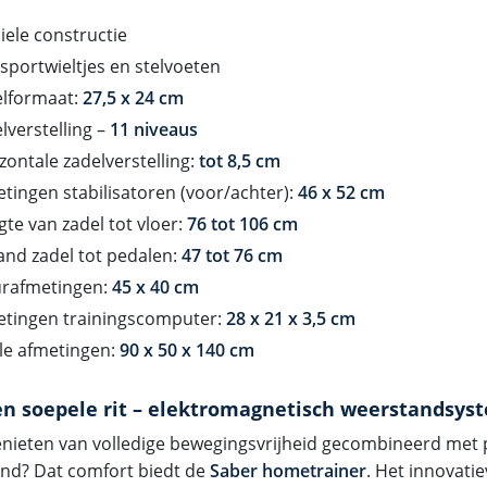
iele constructie
sportwieltjes en stelvoeten
elformaat:
27,5 x 24 cm
lverstelling –
11 niveaus
zontale zadelverstelling:
tot 8,5 cm
tingen stabilisatoren (voor/achter):
46 x 52 cm
te van zadel tot vloer:
76 tot 106 cm
and zadel tot pedalen:
47 tot 76 cm
urafmetingen:
45 x 40 cm
etingen trainingscomputer:
28 x 21 x 3,5 cm
le afmetingen:
90 x 50 x 140 cm
 en soepele rit – elektromagnetisch weerstandsys
genieten van volledige bewegingsvrijheid gecombineerd met 
nd? Dat comfort biedt de
Saber hometrainer
. Het innovati