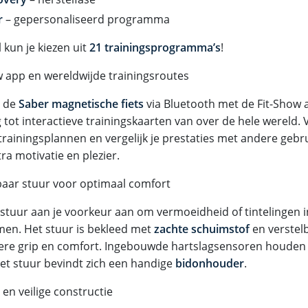
r
– gepersonaliseerd programma
l kun je kiezen uit
21 trainingsprogramma’s
!
w app en wereldwijde trainingsroutes
d de
Saber magnetische fiets
via Bluetooth met de Fit-Show a
tot interactieve trainingskaarten van over de hele wereld. V
trainingsplannen en vergelijk je prestaties met andere gebr
ra motivatie en plezier.
baar stuur voor optimaal comfort
 stuur aan je voorkeur aan om vermoeidheid of tintelingen 
en. Het stuur is bekleed met
zachte schuimstof
en verstel
ere grip en comfort. Ingebouwde hartslagsensoren houden je
et stuur bevindt zich een handige
bidonhouder
.
 en veilige constructie