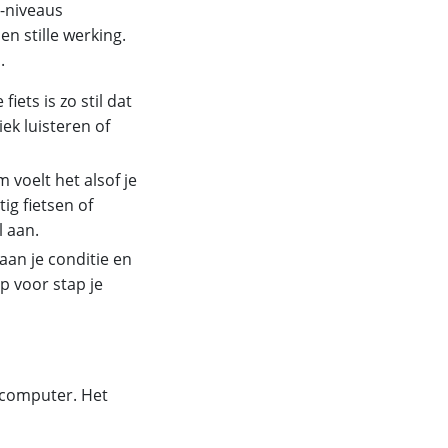
2-niveaus
n stille werking.
.
iets is zo stil dat
ek luisteren of
voelt het alsof je
ig fietsen of
l aan.
an je conditie en
p voor stap je
scomputer. Het