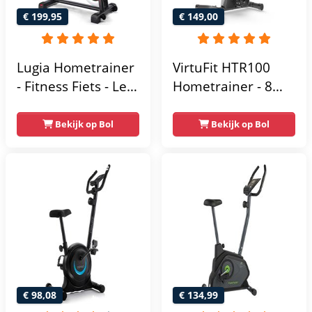
€ 199,95
€ 149,00
Lugia Hometrainer
VirtuFit HTR100
- Fitness Fiets - Led
Hometrainer - 8
Display -
Magnetische
Verstelbaar Zadel -
Weerstandniveau's
Bekijk op Bol
Bekijk op Bol
0-100% weerstand
- Verstelbaar zadel
niveaus -
- Display met
Hartslagfunctie -
Tablethouder -
Max 130kg -
Max. 120 kg
Extreem Stil
Gebruikersgewicht
- Fitnessfiets
€ 98,08
€ 134,99