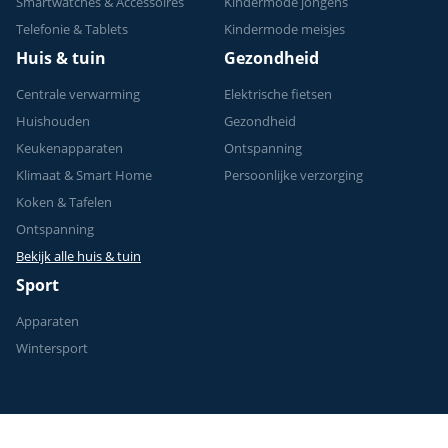
Smartwatches & Accessoires
Kindermode jongens
Telefonie & Tablets
Kindermode meisjes
Huis & tuin
Gezondheid
Centrale verwarming
Elektrische fietsen
Huishouden
Gezondheid
Keukenapparaten
Ontspanning
Klimaat & Smart Home
Persoonlijke verzorging
Koken & Tafelen
Ontspanning
Bekijk alle huis & tuin
Sport
Apparaten
Wintersport