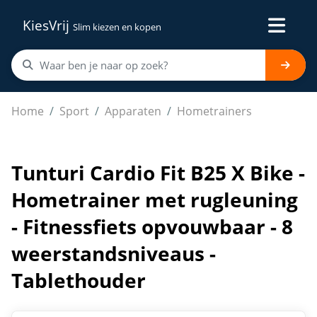
KiesVrij
Slim kiezen en kopen
Tunturi Cardio Fit B25 X Bike - Hometrainer met rugleu
Home
Sport
Apparaten
Hometrainers
Tunturi Cardio Fit B25 X Bike -
Hometrainer met rugleuning
- Fitnessfiets opvouwbaar - 8
weerstandsniveaus -
Tablethouder