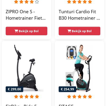
ZIPRO One S -
Tunturi Cardio Fit
Hometrainer Fiets -
B30 Hometrainer -
Fitness Fiets -
Fitness fiets met 8
Magnetische Fiets -
weerstandsniveaus
Bekijk op Bol
Bekijk op Bol
Hartslagsensoren -
- Tablethouder -
Gemakkelijk te
Hartslagfunctie en
transporteren -
transportwielen
Antislippedalen -
Homegym -
Stabiele structuur -
Max.
gebruikersgewicht
110 kg - Zwart en
€ 299,00
€ 254,99
Blauw