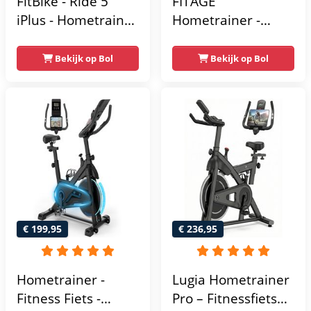
FitBike - Ride 5
FITAGE
iPlus - Hometrainer
Hometrainer -
- 18
Fitnessfiets met 32
Trainingsprogramma's
Weerstandsniveaus
Bekijk op Bol
Bekijk op Bol
- Hartslagsensoren
- Tablethouder
voor Bluetooth
Kinomap & Zwift -
Fiets Lage Instap,
Ergonomisch & Stil
- Hometrainers
Fitness voor Thuis
€ 199,95
€ 236,95
Hometrainer -
Lugia Hometrainer
Fitness Fiets -
Pro – Fitnessfiets