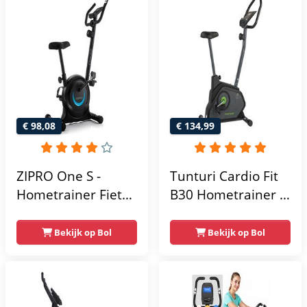
Hartslagfunctie -
Tablethouder -
Max 130kg -
Max. 120 kg
Extreem Stil
Gebruikersgewicht
- Fitnessfiets
€ 98,08
€ 134,99
ZIPRO One S -
Tunturi Cardio Fit
Hometrainer Fiets -
B30 Hometrainer -
Fitness Fiets -
Fitness fiets met 8
Magnetische Fiets -
weerstandsniveaus
Bekijk op Bol
Bekijk op Bol
Hartslagsensoren -
- Tablethouder -
Gemakkelijk te
Hartslagfunctie en
transporteren -
transportwielen
Antislippedalen -