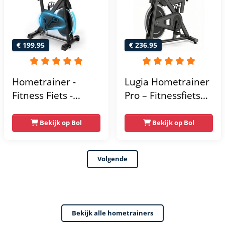
- Hometrainers
Fitness voor Thuis
€ 199,95
€ 236,95
Hometrainer -
Lugia Hometrainer
Fitness Fiets -
Pro – Fitnessfiets
Spinningfiets - 8KG
voor Lange
Vliegwiel -
Gebruikers –
Bekijk op Bol
Bekijk op Bol
Hartslagmeter -
Premium Vering &
Incl App - Extreem
Demping – Extra
Volgende
stil
Soepel & Stil –
Verstelbaar Zadel –
0-100% Weerstand
Bekijk alle hometrainers