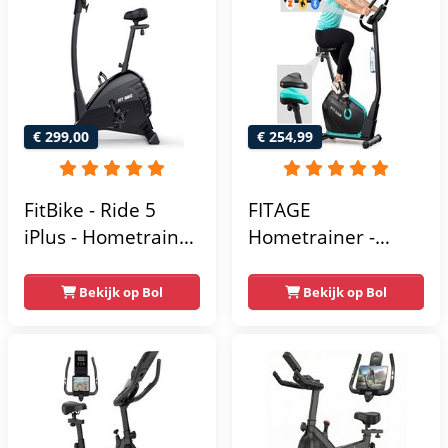
Homegym -
Stabiele structuur -
Max.
gebruikersgewicht
110 kg - Zwart en
€ 299,00
€ 254,99
Blauw
FitBike - Ride 5
FITAGE
iPlus - Hometrainer
Hometrainer -
- 18
Fitnessfiets met 32
Trainingsprogramma's
Weerstandsniveaus
Bekijk op Bol
Bekijk op Bol
- Hartslagsensoren
- Tablethouder
voor Bluetooth
Kinomap & Zwift -
Fiets Lage Instap,
Ergonomisch & Stil