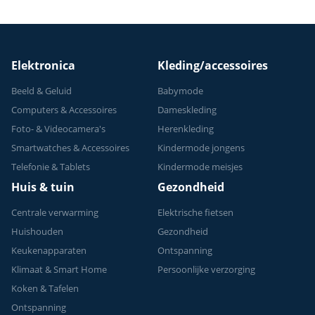
Elektronica
Kleding/accessoires
Beeld & Geluid
Babymode
Computers & Accessoires
Dameskleding
Foto- & Videocamera's
Herenkleding
Smartwatches & Accessoires
Kindermode jongens
Telefonie & Tablets
Kindermode meisjes
Huis & tuin
Gezondheid
Centrale verwarming
Elektrische fietsen
Huishouden
Gezondheid
Keukenapparaten
Ontspanning
Klimaat & Smart Home
Persoonlijke verzorging
Koken & Tafelen
Ontspanning