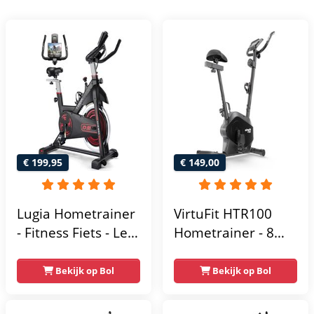
€ 199,95
€ 149,00
Lugia Hometrainer
VirtuFit HTR100
- Fitness Fiets - Led
Hometrainer - 8
Display -
Magnetische
Verstelbaar Zadel -
Weerstandniveau's
Bekijk op Bol
Bekijk op Bol
0-100% weerstand
- Verstelbaar zadel
niveaus -
- Display met