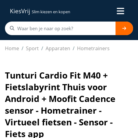
KiesVrij
Slim kiezen en kopen
Tunturi Cardio Fit M40 + Fietslabyrint Thuis voor Androi
Home
Sport
Apparaten
Hometrainers
Tunturi Cardio Fit M40 +
Fietslabyrint Thuis voor
Android + Moofit Cadence
sensor - Hometrainer -
Virtueel fietsen - Sensor -
Fiets app