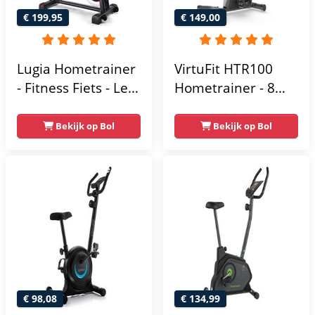
€ 199,95
€ 149,00
Lugia Hometrainer
VirtuFit HTR100
- Fitness Fiets - Led
Hometrainer - 8
Display -
Magnetische
Verstelbaar Zadel -
Weerstandniveau's
Bekijk op Bol
Bekijk op Bol
0-100% weerstand
- Verstelbaar zadel
niveaus -
- Display met
Hartslagfunctie -
Tablethouder -
Max 130kg -
Max. 120 kg
Extreem Stil
Gebruikersgewicht
- Fitnessfiets
€ 98,08
€ 134,99