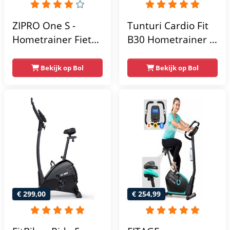
ZIPRO One S -
Tunturi Cardio Fit
Hometrainer Fiets -
B30 Hometrainer -
Fitness Fiets -
Fitness fiets met 8
Magnetische Fiets -
weerstandsniveaus
Bekijk op Bol
Bekijk op Bol
Hartslagsensoren -
- Tablethouder -
Gemakkelijk te
Hartslagfunctie en
transporteren -
transportwielen
Antislippedalen -
Homegym -
Stabiele structuur -
Max.
gebruikersgewicht
110 kg - Zwart en
€ 299,00
€ 254,99
Blauw