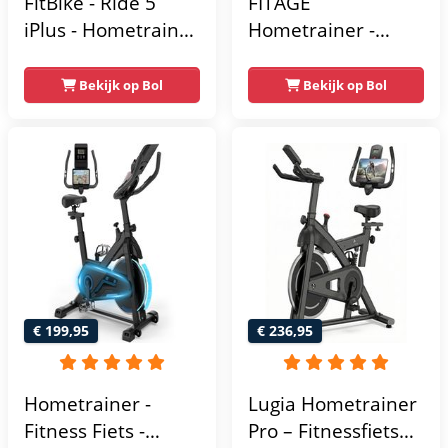
FitBike - Ride 5
FITAGE
iPlus - Hometrainer
Hometrainer -
- 18
Fitnessfiets met 32
Trainingsprogramma's
Weerstandsniveaus
Bekijk op Bol
Bekijk op Bol
- Hartslagsensoren
- Tablethouder
voor Bluetooth
Kinomap & Zwift -
Fiets Lage Instap,
Ergonomisch & Stil
- Hometrainers
Fitness voor Thuis
€ 199,95
€ 236,95
Hometrainer -
Lugia Hometrainer
Fitness Fiets -
Pro – Fitnessfiets