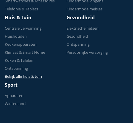
Smartwatches & Accessoires
Kindermode jongens
Telefonie & Tablets
Kindermode meisjes
Huis & tuin
Gezondheid
Centrale verwarming
Elektrische fietsen
Huishouden
Gezondheid
Keukenapparaten
Ontspanning
Klimaat & Smart Home
Persoonlijke verzorging
Koken & Tafelen
Ontspanning
Bekijk alle huis & tuin
Sport
Apparaten
Wintersport