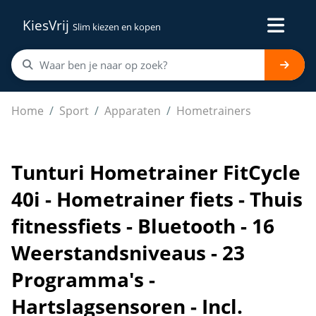
KiesVrij
Slim kiezen en kopen
Tunturi Hometrainer FitCycle 40i - Hometrainer fiets - T
Home
Sport
Apparaten
Hometrainers
Tunturi Hometrainer FitCycle
40i - Hometrainer fiets - Thuis
fitnessfiets - Bluetooth - 16
Weerstandsniveaus - 23
Programma's -
Hartslagsensoren - Incl.