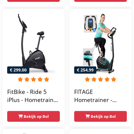
Hartslagsensoren -
- Tablethouder -
Gemakkelijk te
Hartslagfunctie en
transporteren -
transportwielen
Antislippedalen -
Homegym -
Stabiele structuur -
Max.
gebruikersgewicht
110 kg - Zwart en
€ 299,00
€ 254,99
Blauw
FitBike - Ride 5
FITAGE
iPlus - Hometrainer
Hometrainer -
- 18
Fitnessfiets met 32
Trainingsprogramma's
Weerstandsniveaus
Bekijk op Bol
Bekijk op Bol
- Hartslagsensoren
- Tablethouder
voor Bluetooth