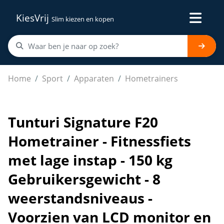
KiesVrij
Slim kiezen en kopen
Tunturi Signature F20 Hometrainer - Fitnessfiets met l
Home
Sport
Apparaten
Hometrainers
Tunturi Signature F20
Hometrainer - Fitnessfiets
met lage instap - 150 kg
Gebruikersgewicht - 8
weerstandsniveaus -
Voorzien van LCD monitor en