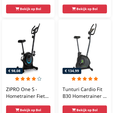
Display -
Magnetische
Verstelbaar Zadel -
Weerstandniveau's
Bekijk op Bol
Bekijk op Bol
0-100% weerstand
- Verstelbaar zadel
niveaus -
- Display met
Hartslagfunctie -
Tablethouder -
Max 130kg -
Max. 120 kg
Extreem Stil
Gebruikersgewicht
- Fitnessfiets
€ 98,08
€ 134,99
ZIPRO One S -
Tunturi Cardio Fit
Hometrainer Fiets -
B30 Hometrainer -
Fitness Fiets -
Fitness fiets met 8
Magnetische Fiets -
weerstandsniveaus
Bekijk op Bol
Bekijk op Bol