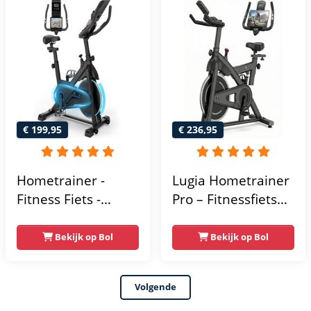
Kinomap & Zwift -
Fiets Lage Instap,
Ergonomisch & Stil
- Hometrainers
Fitness voor Thuis
€ 199,95
€ 236,95
Hometrainer -
Lugia Hometrainer
Fitness Fiets -
Pro – Fitnessfiets
Spinningfiets - 8KG
voor Lange
Vliegwiel -
Gebruikers –
Bekijk op Bol
Bekijk op Bol
Hartslagmeter -
Premium Vering &
Incl App - Extreem
Demping – Extra
Volgende
stil
Soepel & Stil –