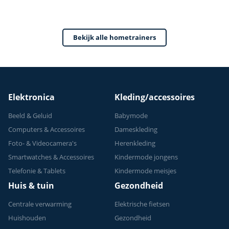
Verstelbaar Zadel –
0-100% Weerstand
Bekijk alle hometrainers
Elektronica
Kleding/accessoires
Beeld & Geluid
Babymode
Computers & Accessoires
Dameskleding
Foto- & Videocamera's
Herenkleding
Smartwatches & Accessoires
Kindermode jongens
Telefonie & Tablets
Kindermode meisjes
Huis & tuin
Gezondheid
Centrale verwarming
Elektrische fietsen
Huishouden
Gezondheid