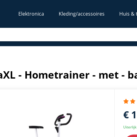
Elektronica
Kleding/accessoires
Huis & 
 paars
aXL - Hometrainer - met - 
€ 
Uiterlij