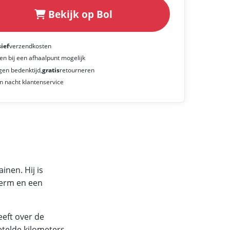
Bekijk op Bol
sief
verzendkosten
en bij een afhaalpunt mogelijk
gen bedenktijd,
gratis
retourneren
n nacht klantenservice
inen. Hij is
erm en een
eeft over de
etelde kilometers.