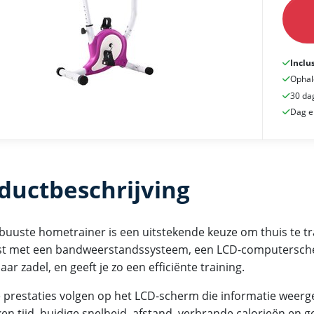
Inclu
Ophal
30 da
Dag e
ductbeschrijving
buuste hometrainer is een uitstekende keuze om thuis te tra
st met een bandweerstandssysteem, een LCD-computersch
aar zadel, en geeft je zo een efficiënte training.
je prestaties volgen op het LCD-scherm die informatie weerg
en tijd, huidige snelheid, afstand, verbrande calorieën en g