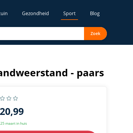
tuin
Gezondheid
Sport
Blog
Zoek
bandweerstand - paars
120,99
k 25 maart in huis