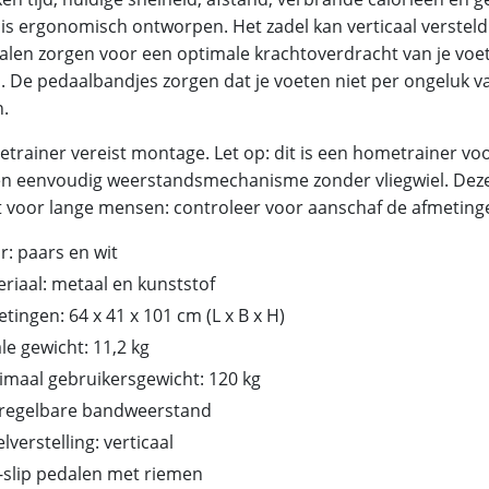
s is ergonomisch ontworpen. Het zadel kan verticaal versteld
dalen zorgen voor een optimale krachtoverdracht van je voe
. De pedaalbandjes zorgen dat je voeten niet per ongeluk v
n.
trainer vereist montage. Let op: dit is een hometrainer voo
en eenvoudig weerstandsmechanisme zonder vliegwiel. Deze f
t voor lange mensen: controleer voor aanschaf de afmeting
r: paars en wit
riaal: metaal en kunststof
tingen: 64 x 41 x 101 cm (L x B x H)
le gewicht: 11,2 kg
maal gebruikersgewicht: 120 kg
n regelbare bandweerstand
lverstelling: verticaal
-slip pedalen met riemen