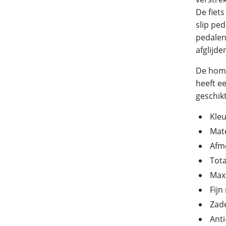
De fiet
slip pe
pedalen
afglijde
De home
heeft e
geschik
Kleu
Mate
Afme
Tota
Maxi
Fij
Zade
Anti