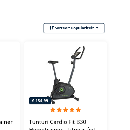
Sorteer:
Populariteit
€ 134,99
ainer
Tunturi Cardio Fit B30
Hometrainer - Fitness fiets