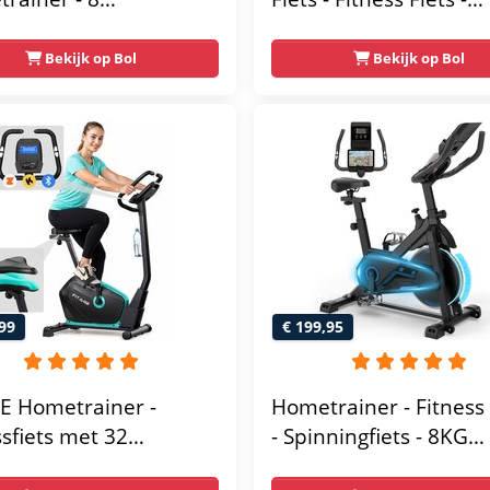
tische
Magnetische Fiets -
tandniveau's -
Hartslagsensoren -
Bekijk op Bol
Bekijk op Bol
elbaar zadel - Display
Gemakkelijk te
ablethouder - Max.
transporteren -
g Gebruikersgewicht -
Antislippedalen - Ho
sfiets
- Stabiele structuur - 
gebruikersgewicht 110
Zwart en Blauw
99
€ 199,95
E Hometrainer -
Hometrainer - Fitness 
ssfiets met 32
- Spinningfiets - 8KG
tandsniveaus -
Vliegwiel -Hartslagmet