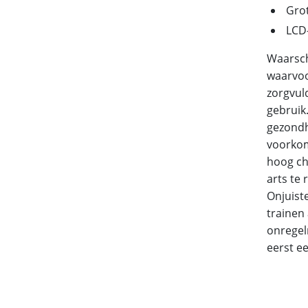
Gro
LCD-
Waarsch
waarvoo
zorgvul
gebruik.
gezondh
voorkom
hoog ch
arts te
Onjuist
trainen 
onregel
eerst e