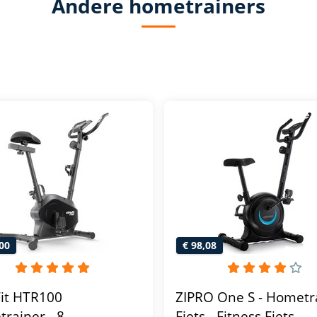
Andere hometrainers
00
€ 98,08
Fit HTR100
ZIPRO One S - Hometr
rainer - 8
Fiets - Fitness Fiets -