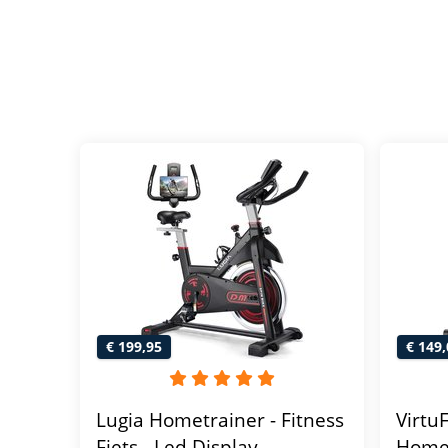
€ 199,95
€ 149,
Lugia Hometrainer - Fitness
Virtu
Fiets - Led Display -
Homet