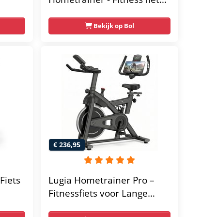
met 8 weerstandsniveaus -
Tablethouder -
Bekijk op Bol
Hartslagfunctie en
transportwielen
megym
Max.
 kg -
€ 236,95
Fiets
Lugia Hometrainer Pro –
Fitnessfiets voor Lange
er -
Gebruikers – Premium