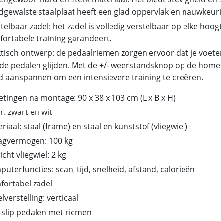
gewalste staalplaat heeft een glad oppervlak en nauwkeur
telbaar zadel: het zadel is volledig verstelbaar op elke hoog
ortabele training garandeert.
tisch ontwerp: de pedaalriemen zorgen ervoor dat je voete
de pedalen glijden. Met de +/- weerstandsknop op de homet
 aanspannen om een intensievere training te creëren.
tingen na montage: 90 x 38 x 103 cm (L x B x H)
r: zwart en wit
riaal: staal (frame) en staal en kunststof (vliegwiel)
agvermogen: 100 kg
cht vliegwiel: 2 kg
uterfuncties: scan, tijd, snelheid, afstand, calorieën
fortabel zadel
lverstelling: verticaal
-slip pedalen met riemen