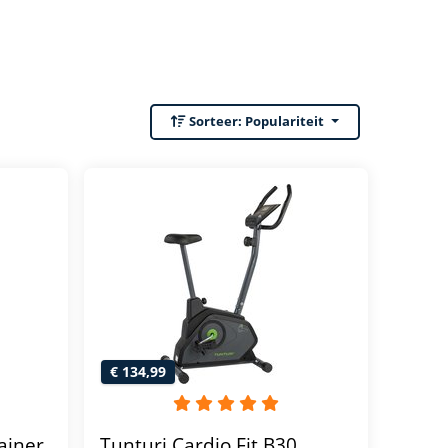
Sorteer:
Populariteit
€ 134,99
ainer
Tunturi Cardio Fit B30