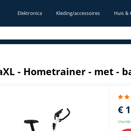
Elektronica
Kleding/accessoires
Huis & 
wit
aXL - Hometrainer - met - 
€ 
Uiterlij