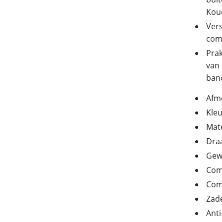
Koud
Vers
comf
Prak
van 
band
Afme
Kleu
Mate
Dra
Gewi
Comp
Com
Zade
Anti