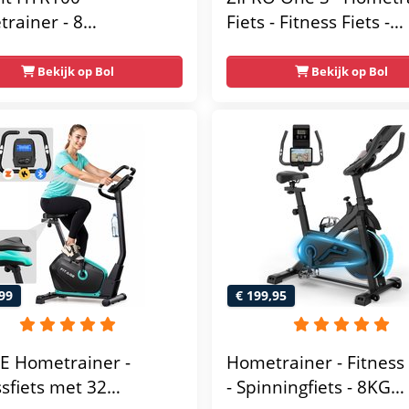
rainer - 8
Fiets - Fitness Fiets -
tische
Magnetische Fiets -
tandniveau's -
Hartslagsensoren -
Bekijk op Bol
Bekijk op Bol
elbaar zadel - Display
Gemakkelijk te
ablethouder - Max.
transporteren -
g Gebruikersgewicht -
Antislippedalen - Ho
sfiets
- Stabiele structuur - 
gebruikersgewicht 110
Zwart en Blauw
99
€ 199,95
E Hometrainer -
Hometrainer - Fitness 
ssfiets met 32
- Spinningfiets - 8KG