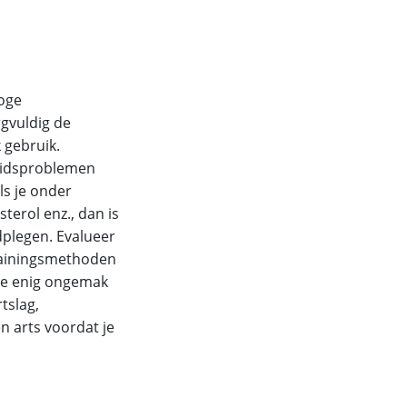
hoge
gvuldig de
 gebruik.
heidsproblemen
ls je onder
erol enz., dan is
dplegen. Evalueer
trainingsmethoden
je enig ongemak
tslag,
n arts voordat je