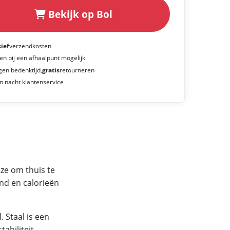
Bekijk op Bol
sief
verzendkosten
en bij een afhaalpunt mogelijk
gen bedenktijd,
gratis
retourneren
n nacht klantenservice
ze om thuis te
tand en calorieën
 Staal is een
abiliteit.