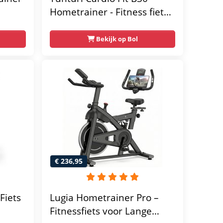
Hometrainer - Fitness fiets
met 8 weerstandsniveaus -
Tablethouder -
Bekijk op Bol
Hartslagfunctie en
transportwielen
megym
Max.
 kg -
€ 236,95
Fiets
Lugia Hometrainer Pro –
Fitnessfiets voor Lange