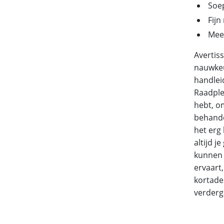
Soe
Fij
Mee
Avertiss
nauwkeu
handlei
Raadple
hebt, o
behande
het erg
altijd 
kunnen 
ervaart,
kortadem
verderg