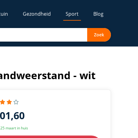
tuin
Gezondheid
Sport
Blog
Zoek
bandweerstand - wit
101,60
k 25 maart in huis