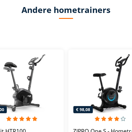
Andere hometrainers
00
€ 98,08
Fit HTR100
ZIPRO One S - Hometr