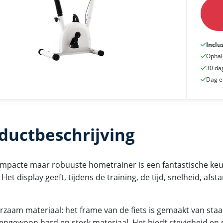
Inclu
Ophal
30 da
Dag e
ductbeschrijving
mpacte maar robuuste hometrainer is een fantastische keu
 Het display geeft, tijdens de training, de tijd, snelheid, afs
zaam materiaal: het frame van de fiets is gemaakt van staal.
engewoon hard en sterk materiaal. Het biedt stevigheid en st