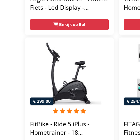
Fiets - Led Display -
Homet
Verstelbaar Zadel - 0-100%
Magne
weerstand niveaus -
Weers
Bekijk op Bol
Hartslagfunctie - Max 130kg
Verst
- Extreem Stil
met T
120 k
Fitnes
€ 299,00
€ 254,
FitBike - Ride 5 iPlus -
FITAG
Hometrainer - 18
Fitne