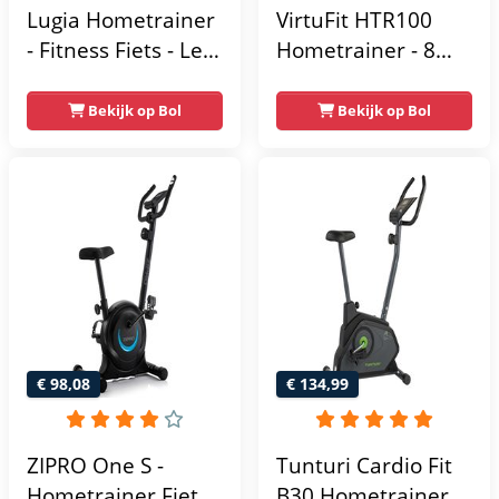
Lugia Hometrainer
VirtuFit HTR100
- Fitness Fiets - Led
Hometrainer - 8
Display -
Magnetische
Verstelbaar Zadel -
Weerstandniveau's
Bekijk op Bol
Bekijk op Bol
0-100% weerstand
- Verstelbaar zadel
niveaus -
- Display met
Hartslagfunctie -
Tablethouder -
Max 130kg -
Max. 120 kg
Extreem Stil
Gebruikersgewicht
- Fitnessfiets
€ 98,08
€ 134,99
ZIPRO One S -
Tunturi Cardio Fit
Hometrainer Fiets -
B30 Hometrainer -