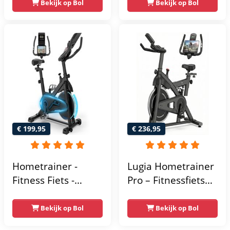
Trainingsprogramma's
Weerstandsniveaus
Bekijk op Bol
Bekijk op Bol
- Hartslagsensoren
- Tablethouder
voor Bluetooth
Kinomap & Zwift -
Fiets Lage Instap,
Ergonomisch & Stil
- Hometrainers
Fitness voor Thuis
€ 199,95
€ 236,95
Hometrainer -
Lugia Hometrainer
Fitness Fiets -
Pro – Fitnessfiets
Spinningfiets - 8KG
voor Lange
Vliegwiel -
Gebruikers –
Bekijk op Bol
Bekijk op Bol
Hartslagmeter -
Premium Vering &