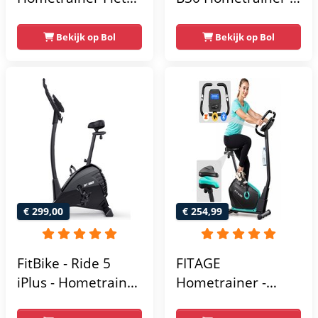
Fitness Fiets -
Fitness fiets met 8
Magnetische Fiets -
weerstandsniveaus
Bekijk op Bol
Bekijk op Bol
Hartslagsensoren -
- Tablethouder -
Gemakkelijk te
Hartslagfunctie en
transporteren -
transportwielen
Antislippedalen -
Homegym -
Stabiele structuur -
Max.
gebruikersgewicht
110 kg - Zwart en
€ 299,00
€ 254,99
Blauw
FitBike - Ride 5
FITAGE
iPlus - Hometrainer
Hometrainer -
- 18
Fitnessfiets met 32