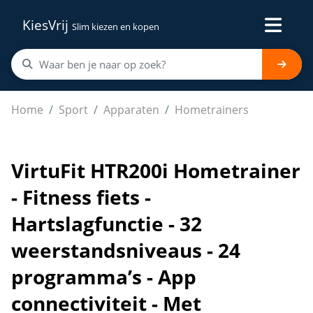
KiesVrij
Slim kiezen en kopen
VirtuFit HTR200i Hometrainer - Fitness fiets - Hartslag
Home
Sport
Apparaten
Hometrainers
VirtuFit HTR200i Hometrainer
- Fitness fiets -
Hartslagfunctie - 32
weerstandsniveaus - 24
programma’s - App
connectiviteit - Met