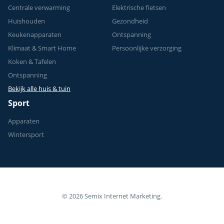
Centrale verwarming
Elektrische fietsen
Huishouden
Gezondheid
Keukenapparaten
Ontspanning
Klimaat & Smart Home
Persoonlijke verzorging
Koken & Tafelen
Ontspanning
Bekijk alle huis & tuin
Sport
Apparaten
Wintersport
© 2026 Semix Internet Marketing.