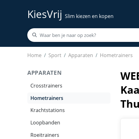
KiesVrij
Slim kiezen en kopen
WEBU Workout Dobbelstenen + 51 Bodyweight Kaa
Home
Sport
Apparaten
Hometrainers
APPARATEN
WEB
Crosstrainers
Kaa
Hometrainers
Thu
Krachtstations
Loopbanden
Roeitrainers