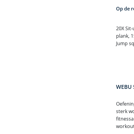
Op de r
20X Sit-
plank, 
Jump sq
WEBU 5
Oefening
sterk wo
fitness
workout