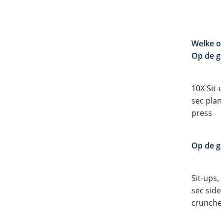
Welke o
Op de g
10X Sit-
sec pla
press
Op de g
Sit-ups,
sec sid
crunche