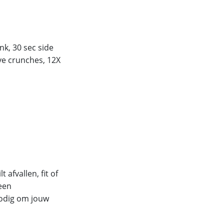
nk, 30 sec side
ve crunches, 12X
 afvallen, fit of
geen
nodig om jouw