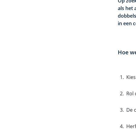
Op zoek
als het
dobbels
in een 
Hoe we
Kies
Rol 
De o
Herh