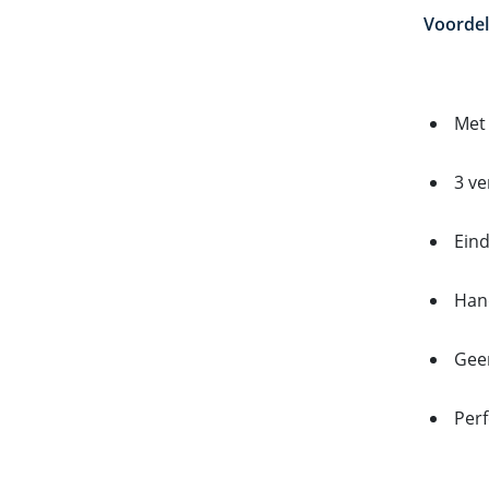
Voorde
Met
3 ve
Eind
Han
Gee
Per