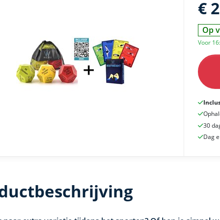
€ 
Op v
Voor 16:
Inclu
Ophal
30 da
Dag e
ductbeschrijving