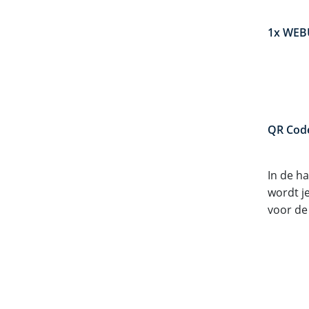
1x WEB
QR Cod
In de h
wordt j
voor de 