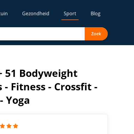
tuin
Gezondheid
Sport
Blog
Zoek
porten - Krachttraining - Yoga
 51 Bodyweight
- Fitness - Crossfit -
 - Yoga