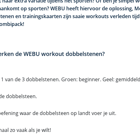
 naar extra variatie tijdens het sporten? Of ben je simpel w
 aankomt op sporten? WEBU heeft hiervoor de oplossing, M
tenen en trainingskaarten zijn saaie workouts verleden tijd
combipack!
rken de WEBU workout dobbelstenen?
 1 van de 3 dobbelstenen. Groen: beginner. Geel: gemiddeld.
de dobbelsteen.
efening waar de dobbelsteen op landt voer je uit.
aal zo vaak als je wilt!