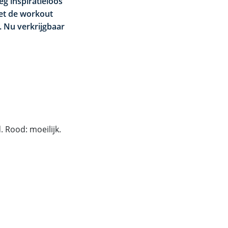
eg inspiratieloos
et de workout
. Nu verkrijgbaar
 Rood: moeilijk.