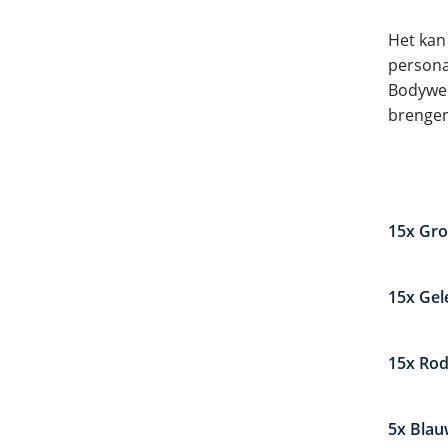
Het kan
personal
Bodywei
brengen
15x Gro
15x Gel
15x Rod
5x Blau