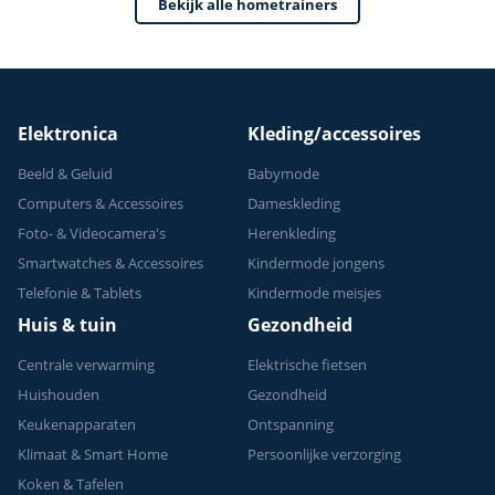
Bekijk alle hometrainers
Elektronica
Kleding/accessoires
Beeld & Geluid
Babymode
Computers & Accessoires
Dameskleding
Foto- & Videocamera's
Herenkleding
Smartwatches & Accessoires
Kindermode jongens
Telefonie & Tablets
Kindermode meisjes
Huis & tuin
Gezondheid
Centrale verwarming
Elektrische fietsen
Huishouden
Gezondheid
Keukenapparaten
Ontspanning
Klimaat & Smart Home
Persoonlijke verzorging
Koken & Tafelen