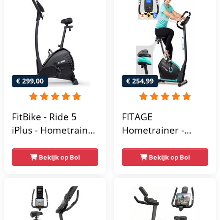
Antislippedalen -
Homegym -
Stabiele structuur -
Max.
gebruikersgewicht
110 kg - Zwart en
€ 299,00
€ 254,99
Blauw
FitBike - Ride 5
FITAGE
iPlus - Hometrainer
Hometrainer -
- 18
Fitnessfiets met 32
Trainingsprogramma's
Weerstandsniveaus
Bekijk op Bol
Bekijk op Bol
- Hartslagsensoren
- Tablethouder
voor Bluetooth
Kinomap & Zwift -
Fiets Lage Instap,