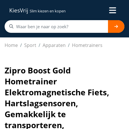
KiesVrij
Slim kiezen en kopen
Zipro Boost Gold Hometrainer Elektromagnetische Fiets
Home
Sport
Apparaten
Hometrainers
Zipro Boost Gold
Hometrainer
Elektromagnetische Fiets,
Hartslagsensoren,
Gemakkelijk te
transporteren,