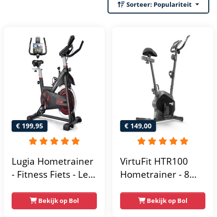
Sorteer:
Populariteit
€ 199,95
€ 149,00
Lugia Hometrainer
VirtuFit HTR100
- Fitness Fiets - Led
Hometrainer - 8
Display -
Magnetische
Verstelbaar Zadel -
Weerstandniveau's
Bekijk op Bol
Bekijk op Bol
0-100% weerstand
- Verstelbaar zadel