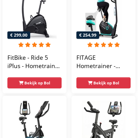
Homegym -
Stabiele structuur -
Max.
gebruikersgewicht
110 kg - Zwart en
€ 299,00
€ 254,99
Blauw
FitBike - Ride 5
FITAGE
iPlus - Hometrainer
Hometrainer -
- 18
Fitnessfiets met 32
Trainingsprogramma's
Weerstandsniveaus
Bekijk op Bol
Bekijk op Bol
- Hartslagsensoren
- Tablethouder
voor Bluetooth
Kinomap & Zwift -
Fiets Lage Instap,
Ergonomisch & Stil
- Hometrainers