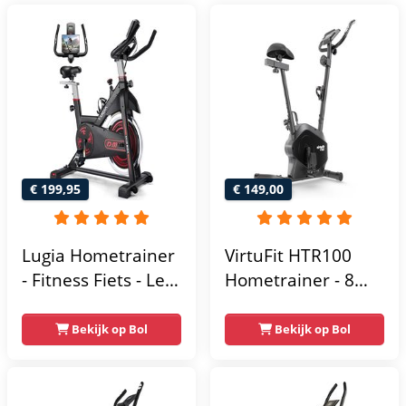
€ 199,95
€ 149,00
Lugia Hometrainer
VirtuFit HTR100
- Fitness Fiets - Led
Hometrainer - 8
Display -
Magnetische
Verstelbaar Zadel -
Weerstandniveau's
Bekijk op Bol
Bekijk op Bol
0-100% weerstand
- Verstelbaar zadel
niveaus -
- Display met
Hartslagfunctie -
Tablethouder -