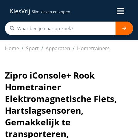
KiesVrij
Slim kiezen en kopen
Zipro iConsole+ Rook Hometrainer Elektromagnetische Fi
Home
Sport
Apparaten
Hometrainers
Zipro iConsole+ Rook
Hometrainer
Elektromagnetische Fiets,
Hartslagsensoren,
Gemakkelijk te
transporteren,