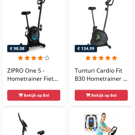
Max 130kg -
Max. 120 kg
Extreem Stil
Gebruikersgewicht
- Fitnessfiets
€ 98,08
€ 134,99
ZIPRO One S -
Tunturi Cardio Fit
Hometrainer Fiets -
B30 Hometrainer -
Fitness Fiets -
Fitness fiets met 8
Magnetische Fiets -
weerstandsniveaus
Bekijk op Bol
Bekijk op Bol
Hartslagsensoren -
- Tablethouder -
Gemakkelijk te
Hartslagfunctie en
transporteren -
transportwielen
Antislippedalen -