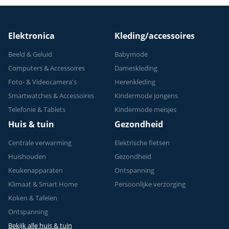
Elektronica
Kleding/accessoires
Beeld & Geluid
Babymode
Computers & Accessoires
Dameskleding
Foto- & Videocamera's
Herenkleding
Smartwatches & Accessoires
Kindermode jongens
Telefonie & Tablets
Kindermode meisjes
Huis & tuin
Gezondheid
Centrale verwarming
Elektrische fietsen
Huishouden
Gezondheid
Keukenapparaten
Ontspanning
Klimaat & Smart Home
Persoonlijke verzorging
Koken & Tafelen
Ontspanning
Bekijk alle huis & tuin