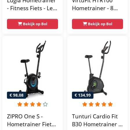
Lugia Hometrainer
VirtuFit HTR100
- Fitness Fiets - Led
Hometrainer - 8
Display -
Magnetische
Verstelbaar Zadel -
Weerstandniveau's
Bekijk op Bol
Bekijk op Bol
0-100% weerstand
- Verstelbaar zadel
niveaus -
- Display met
Hartslagfunctie -
Tablethouder -
Max 130kg -
Max. 120 kg
Extreem Stil
Gebruikersgewicht
- Fitnessfiets
€ 98,08
€ 134,99
ZIPRO One S -
Tunturi Cardio Fit
Hometrainer Fiets -
B30 Hometrainer -