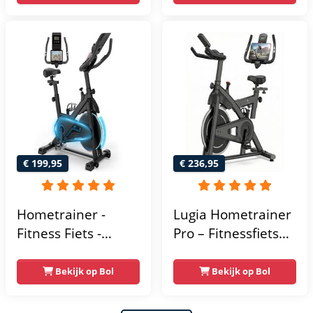
- Hartslagsensoren
- Tablethouder
voor Bluetooth
Kinomap & Zwift -
Fiets Lage Instap,
Ergonomisch & Stil
- Hometrainers
Fitness voor Thuis
€ 199,95
€ 236,95
Hometrainer -
Lugia Hometrainer
Fitness Fiets -
Pro – Fitnessfiets
Spinningfiets - 8KG
voor Lange
Vliegwiel -
Gebruikers –
Bekijk op Bol
Bekijk op Bol
Hartslagmeter -
Premium Vering &
Incl App - Extreem
Demping – Extra