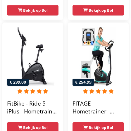
Fitness Fiets -
Fitness fiets met 8
Magnetische Fiets -
weerstandsniveaus
Bekijk op Bol
Bekijk op Bol
Hartslagsensoren -
- Tablethouder -
Gemakkelijk te
Hartslagfunctie en
transporteren -
transportwielen
Antislippedalen -
Homegym -
Stabiele structuur -
Max.
gebruikersgewicht
110 kg - Zwart en
€ 299,00
€ 254,99
Blauw
FitBike - Ride 5
FITAGE
iPlus - Hometrainer
Hometrainer -
- 18
Fitnessfiets met 32
Trainingsprogramma's
Weerstandsniveaus
Bekijk op Bol
Bekijk op Bol