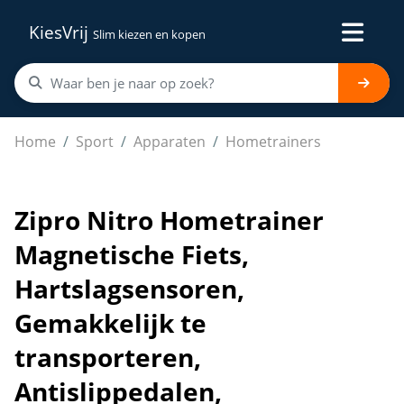
KiesVrij
Slim kiezen en kopen
Zipro Nitro Hometrainer Magnetische Fiets, Hartslagsen
Home
Sport
Apparaten
Hometrainers
Zipro Nitro Hometrainer
Magnetische Fiets,
Hartslagsensoren,
Gemakkelijk te
transporteren,
Antislippedalen,