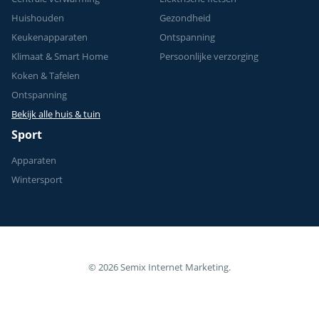
Huishouden
Gezondheid
Keukenapparaten
Ontspanning
Klimaat & Smart Home
Persoonlijke verzorging
Koken & Tafelen
Ontspanning
Bekijk alle huis & tuin
Sport
Apparaten
Wintersport
© 2026 Semix Internet Marketing.