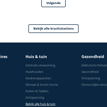
Volgende
 krachttraining voor
Verstelbaar - Geschikt
Krachttraining - Tot 1
Bekijk alle krachtstations
ires
Huis & tuin
Gezondheid
Centrale verwarming
Elektrische fietse
Huishouden
Gezondheid
Keukenapparaten
Ontspanning
Klimaat & Smart Home
Persoonlijke verz
Koken & Tafelen
Ontspanning
Bekijk alle huis & tuin