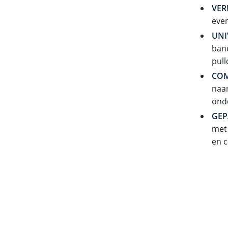
VER
even
UNI
band
pul
COM
naar
ond
GEP
met
en c