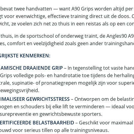
t bevat twee handvatten — want A90 Grips worden altijd pe
t voor evenwichtige, effectieve training direct uit de doos
icht, ze voelen zich net zo thuis in een reistas als op een co
u thuis, in de sportschool of onderweg traint, de Angles90 A
ies, comfort en veelzijdigheid zoals geen ander trainingsha
RIJKSTE KENMERKEN:
AMISCHE DRAAIENDE GRIP
– In tegenstelling tot vaste han
Grips volledige pols- en handrotatie toe tijdens de herhali
rale, supinatie- of pronatiegrepen mogelijk zijn voor superi
ewegingsvrijheid.
IMALISEER GEWRICHTSSTRESS
– Ontworpen om de belastin
bogen en schouders bij elke lift te verminderen — ideaal vo
surepreventie en gewrichtsbewuste sporters.
ERTIFICEERDE BELASTBAARHEID
– Geschikt voor maximaal 8
uwd voor serieus tillen op alle trainingsniveaus.