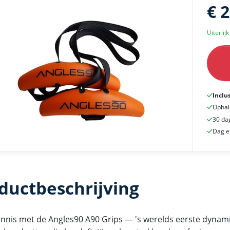
€ 
Uiterlij
Inclu
Ophal
30 da
Dag e
ductbeschrijving
nnis met de Angles90 A90 Grips — 's werelds eerste dynam