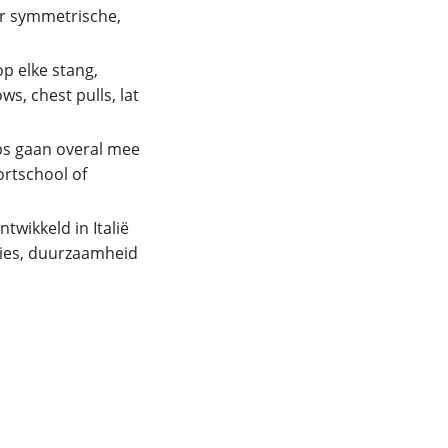
or symmetrische,
p elke stang,
ws, chest pulls, lat
ps gaan overal mee
ortschool of
wikkeld in Italië
ies, duurzaamheid