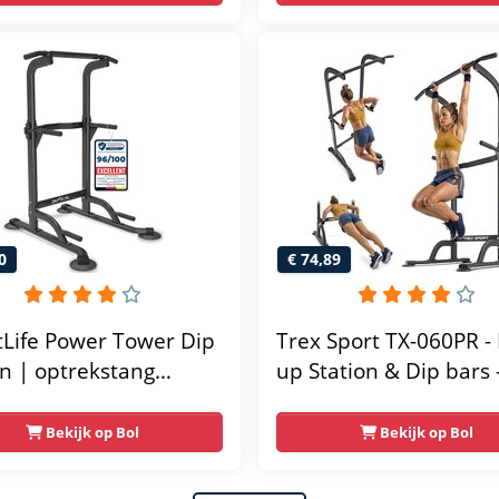
 - Compact en
unctioneel - Incl.
 fitness app
0
€ 74,89
tLife Power Tower Dip
Trex Sport TX-060PR - 
on | optrekstang
up Station & Dip bars 
taand | dip barren
Fitness - Pull up rack -
ainer | krachtstation
Multifunctioneel - Po
Bekijk op Bol
Bekijk op Bol
ttoren | fitnessstation
Tower Fitness Station 
er rack voor thuis
Home Gym - Thuis Sp