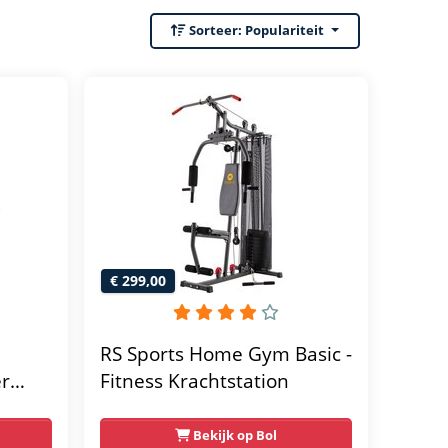
Sorteer:
Populariteit
€ 299,00
RS Sports Home Gym Basic -
er
Fitness Krachtstation
home
Bekijk op Bol