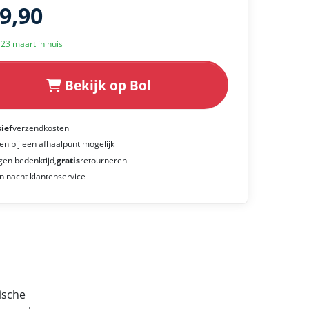
29,90
k 23 maart in huis
Bekijk op Bol
sief
verzendkosten
en bij een afhaalpunt mogelijk
gen bedenktijd,
gratis
retourneren
n nacht klantenservice
ische