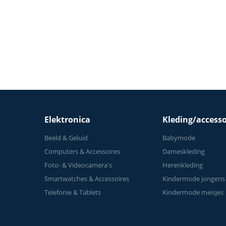
gym |
thuis
Elektronica
Kleding/accesso
Beeld & Geluid
Babymode
Computers & Accessoires
Dameskleding
Foto- & Videocamera's
Herenkleding
Smartwatches & Accessoires
Kindermode jongens
Telefonie & Tablets
Kindermode meisjes