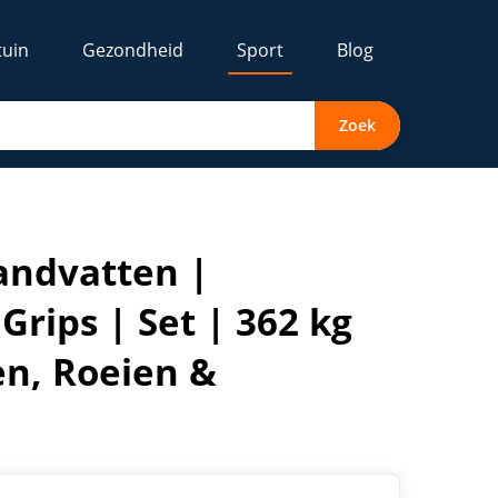
tuin
Gezondheid
Sport
Blog
Zoek
elastbaar | Optrekken, Roeien & Kabelbevestiging
andvatten |
rips | Set | 362 kg
en, Roeien &