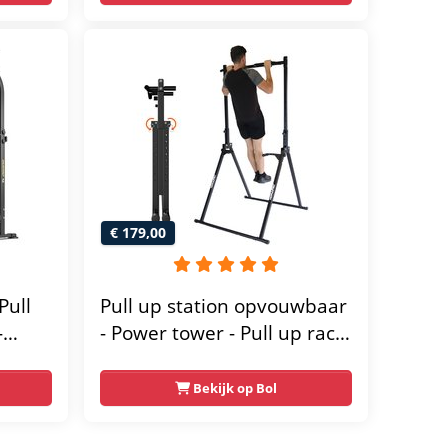
€ 179,00
Pull
Pull up station opvouwbaar
-
- Power tower - Pull up rack
- Pull up bar - FPT165
wer
Bekijk op Bol
-
orten