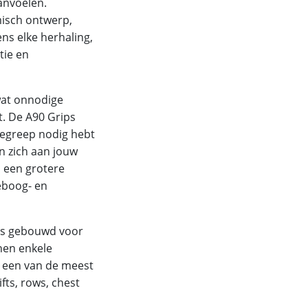
anvoelen.
isch ontwerp,
ens elke herhaling,
tie en
 wat onnodige
t. De A90 Grips
tiegreep nodig hebt
n zich aan jouw
, een grotere
leboog- en
rips gebouwd voor
nnen enkele
e een van de meest
ifts, rows, chest