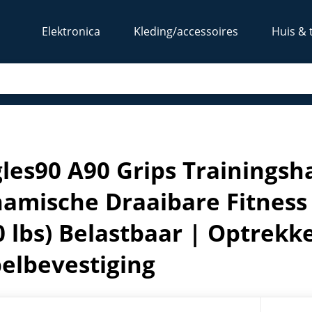
Elektronica
Kleding/accessoires
Huis & 
amische Draaibare Fitness Grips | Set | 362 kg (800 lbs) B
les90 A90 Grips Trainingsh
amische Draaibare Fitness G
0 lbs) Belastbaar | Optrekk
elbevestiging