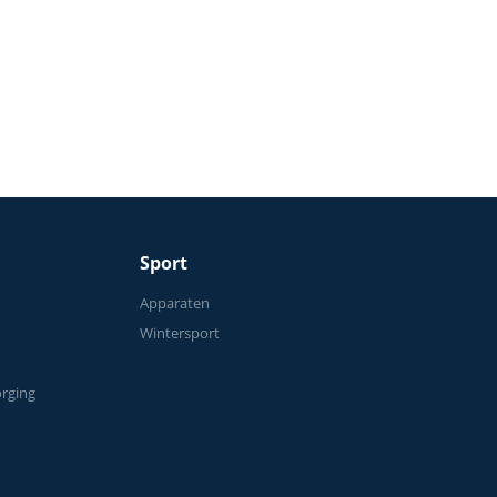
 voor
50 kg
Sport
n
Apparaten
Wintersport
orging