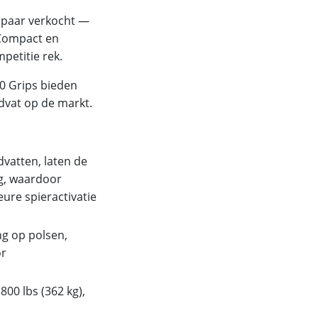
r paar verkocht —
. Compact en
mpetitie rek.
90 Grips bieden
ndvat op de markt.
dvatten, laten de
ng, waardoor
eure spieractivatie
g op polsen,
or
00 lbs (362 kg),