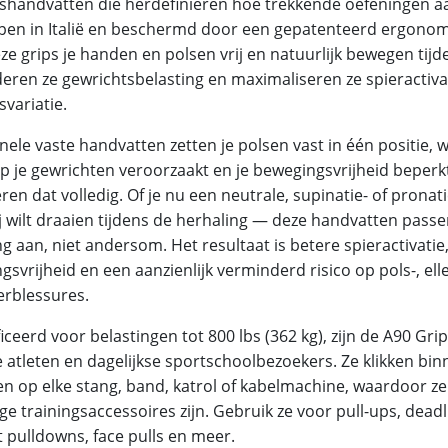
gshandvatten die herdefiniëren hoe trekkende oefeningen a
en in Italië en beschermd door een gepatenteerd ergonom
ze grips je handen en polsen vrij en natuurlijk bewegen tijd
eren ze gewrichtsbelasting en maximaliseren ze spieractiva
svariatie.
nele vaste handvatten zetten je polsen vast in één positie,
op je gewrichten veroorzaakt en je bewegingsvrijheid beperk
ren dat volledig. Of je nu een neutrale, supinatie- of prona
ij wilt draaien tijdens de herhaling — deze handvatten passe
g aan, niet andersom. Het resultaat is betere spieractivatie
svrijheid en een aanzienlijk verminderd risico op pols-, el
rblessures.
iceerd voor belastingen tot 800 lbs (362 kg), zijn de A90 G
e atleten en dagelijkse sportschoolbezoekers. Ze klikken bi
n op elke stang, band, katrol of kabelmachine, waardoor z
ige trainingsaccessoires zijn. Gebruik ze voor pull-ups, deadl
at pulldowns, face pulls en meer.