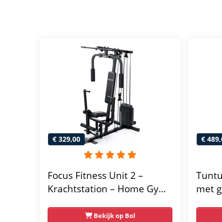
€ 329,00
€ 489,
Focus Fitness Unit 2 –
Tuntu
Krachtstation – Home Gym
met g
– 50 kg – Lat Pulley
home 
Fitne
Bekijk op Bol