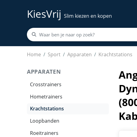
KiesVrij
Slim kiezen en kopen
Angles90 A90 Grips Trainingshandvatten | Dyn
Home
Sport
Apparaten
Krachtstations
APPARATEN
Ang
Crosstrainers
Dyn
Hometrainers
(80
Krachtstations
Kab
Loopbanden
Roeitrainers