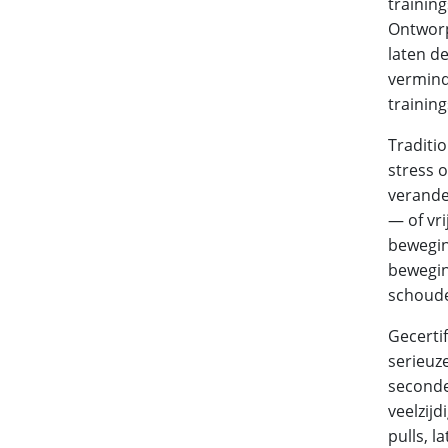
trainin
Ontworp
laten de
vermind
training
Traditio
stress 
verande
— of vr
bewegin
beweging
schoude
Gecertif
serieuz
seconde
veelzijd
pulls, l