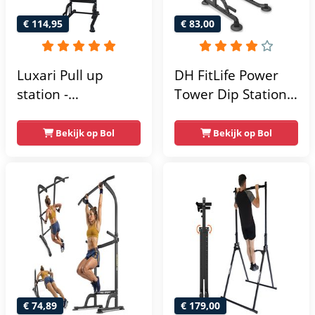
€ 114,95
€ 83,00
Luxari Pull up
DH FitLife Power
station -
Tower Dip Station |
Weerstandsbanden
optrekstang
- Dip Station - Pull
vrijstaand | dip
Bekijk op Bol
Bekijk op Bol
Up Bar -
barren rugtrainer |
Optrekstang -
krachtstation
Krachtstation -
krachttoren |
Power Rack -
fitnessstation |
Verstelbaar -
power rack voor
Krachttraining
thuis gym |
krachttraining voor
thuis
€ 74,89
€ 179,00