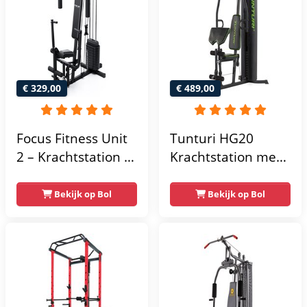
€ 329,00
€ 489,00
Focus Fitness Unit
Tunturi HG20
2 – Krachtstation –
Krachtstation met
Home Gym – 50 kg
gewichten -
– Lat Pulley
Compacte home
Bekijk op Bol
Bekijk op Bol
gym met lat pulley
- Fitness
krachtstation voor
thuis - Compact en
multifunctioneel -
Incl. gratis fitness