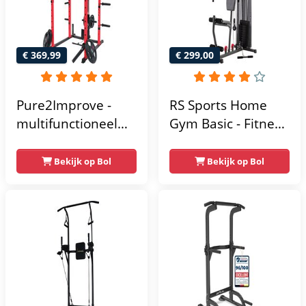
app
€ 369,99
€ 299,00
Pure2Improve -
RS Sports Home
multifunctioneel
Gym Basic - Fitness
power rack-
Krachtstation
krachtstation -
Bekijk op Bol
Bekijk op Bol
home gym -
215x111x142