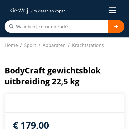
KiesVrij
Slim kiezen en kopen
BodyCraft gewichtsblok uitbreiding 22,5 kg
Home
Sport
Apparaten
Krachtstations
BodyCraft gewichtsblok
uitbreiding 22,5 kg
€ 179,00