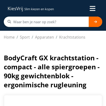
KiesVrij
Slim kiezen en kopen
BodyCraft GX krachtstation - compact - alle spiergroep
Home
Sport
Apparaten
Krachtstations
BodyCraft GX krachtstation -
compact - alle spiergroepen -
90kg gewichtenblok -
ergonimische rugleuning