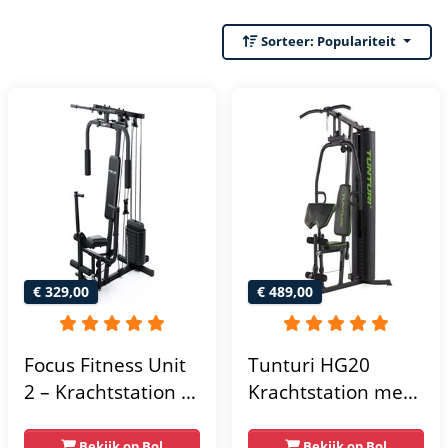
Sorteer:
Populariteit
€ 329,00
€ 489,00
Focus Fitness Unit
Tunturi HG20
2 – Krachtstation –
Krachtstation met
Home Gym – 50 kg
gewichten -
– Lat Pulley
Compacte home
Bekijk op Bol
Bekijk op Bol