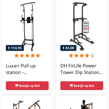
215x111x142
€ 114,95
€ 83,00
Luxari Pull up
DH FitLife Power
station -
Tower Dip Station |
Weerstandsbanden
optrekstang
- Dip Station - Pull
vrijstaand | dip
Bekijk op Bol
Bekijk op Bol
Up Bar -
barren rugtrainer |
Optrekstang -
krachtstation
Krachtstation -
krachttoren |