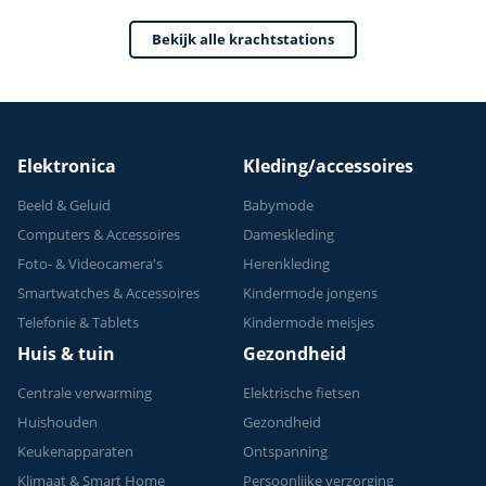
Sporten
Bekijk alle krachtstations
Verstelbaar -
Geschikt voor
Krachttraining - Tot
150 kg
Elektronica
Kleding/accessoires
Beeld & Geluid
Babymode
Computers & Accessoires
Dameskleding
Foto- & Videocamera's
Herenkleding
Smartwatches & Accessoires
Kindermode jongens
Telefonie & Tablets
Kindermode meisjes
Huis & tuin
Gezondheid
Centrale verwarming
Elektrische fietsen
Huishouden
Gezondheid
Keukenapparaten
Ontspanning
Klimaat & Smart Home
Persoonlijke verzorging