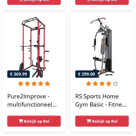
gym met lat pulley
- Fitness
krachtstation voor
thuis - Compact en
multifunctioneel -
Incl. gratis fitness
app
€ 369,99
€ 299,00
Pure2Improve -
RS Sports Home
multifunctioneel
Gym Basic - Fitness
power rack-
Krachtstation
krachtstation -
Bekijk op Bol
Bekijk op Bol
home gym -