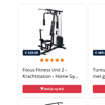
€ 329,00
€ 489,
Focus Fitness Unit 2 –
Tuntu
Krachtstation – Home Gym
met g
– 50 kg – Lat Pulley
home 
Fitne
Bekijk op Bol
thuis
multif