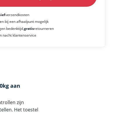
sief
verzendkosten
en bij een afhaalpunt mogelijk
gen bedenktijd,
gratis
retourneren
n nacht klantenservice
50kg aan
trollen zijn
ellen. Het toestel