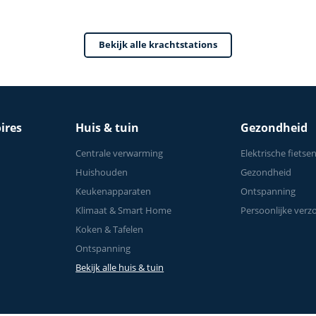
Bekijk alle krachtstations
ires
Huis & tuin
Gezondheid
Centrale verwarming
Elektrische fietse
Huishouden
Gezondheid
Keukenapparaten
Ontspanning
Klimaat & Smart Home
Persoonlijke verz
Koken & Tafelen
Ontspanning
Bekijk alle huis & tuin