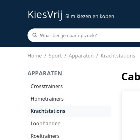
KiesVrij
Slim kiezen en kopen
Cable Crossover DIONE 2x50KG - Krachtstatio
Home
Sport
Apparaten
Krachtstations
APPARATEN
Cab
Crosstrainers
Hometrainers
Krachtstations
Loopbanden
Roeitrainers