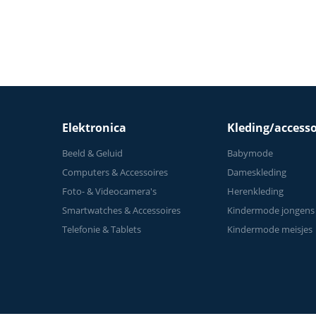
Elektronica
Kleding/accesso
Beeld & Geluid
Babymode
Computers & Accessoires
Dameskleding
Foto- & Videocamera's
Herenkleding
Smartwatches & Accessoires
Kindermode jongens
Telefonie & Tablets
Kindermode meisjes