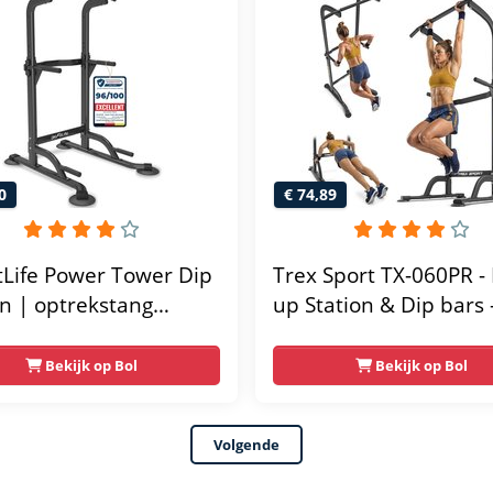
 fitness app
0
€ 74,89
tLife Power Tower Dip
Trex Sport TX-060PR - 
on | optrekstang
up Station & Dip bars 
taand | dip barren
Fitness - Pull up rack -
ainer | krachtstation
Multifunctioneel - Po
Bekijk op Bol
Bekijk op Bol
ttoren | fitnessstation
Tower Fitness Station 
er rack voor thuis
Home Gym - Thuis Sp
Volgende
 krachttraining voor
Verstelbaar - Geschikt
Krachttraining - Tot 1