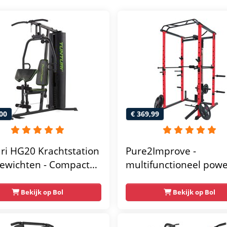
00
€ 369,99
ri HG20 Krachtstation
Pure2Improve -
ewichten - Compacte
multifunctioneel pow
gym met lat pulley -
rack- krachtstation - 
ss krachtstation voor
gym - 215x111x142
Bekijk op Bol
Bekijk op Bol
 - Compact en
unctioneel - Incl.