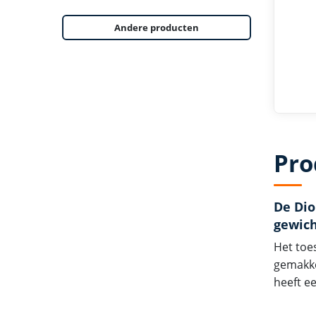
Andere producten
Pro
De Dio
gewich
Het toes
gemakkel
heeft e