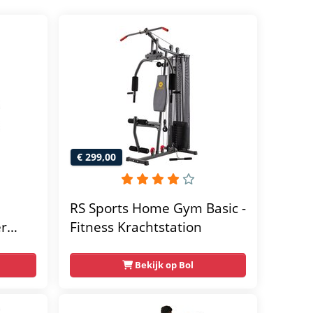
€ 299,00
RS Sports Home Gym Basic -
er
Fitness Krachtstation
home
Bekijk op Bol