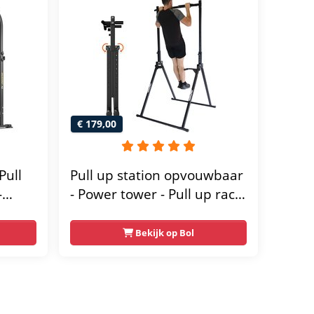
€ 179,00
Pull
Pull up station opvouwbaar
-
- Power tower - Pull up rack
- Pull up bar - FPT165
wer
Bekijk op Bol
-
orten
 voor
50 kg