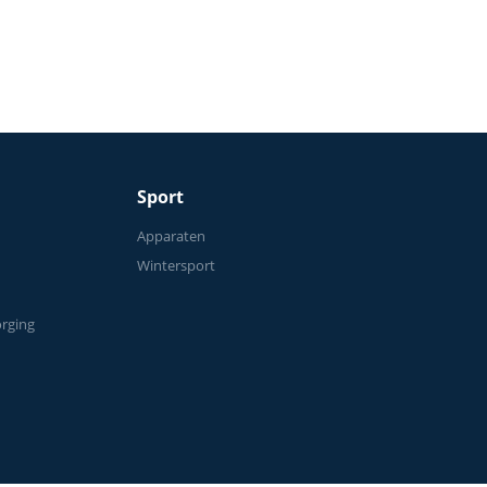
Sport
n
Apparaten
Wintersport
orging