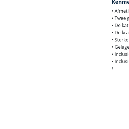
Kenme
• Afmeti
• Twee 
• De kat
• De kr
• Sterke
• Gelag
• Inclu
• Inclu
!