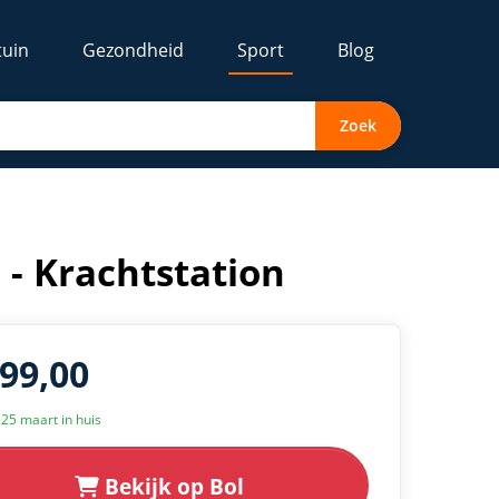
tuin
Gezondheid
Sport
Blog
Zoek
- Krachtstation
699,00
k 25 maart in huis
Bekijk op Bol