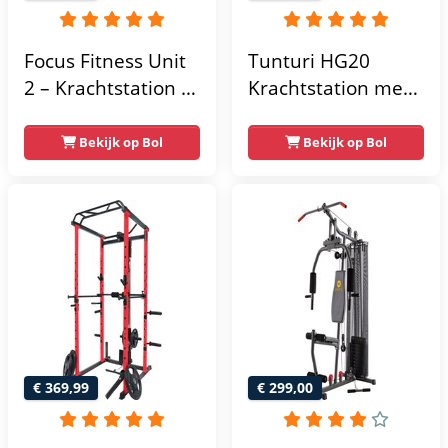
Focus Fitness Unit
Tunturi HG20
2 – Krachtstation –
Krachtstation met
Home Gym – 50 kg
gewichten -
– Lat Pulley
Compacte home
Bekijk op Bol
Bekijk op Bol
gym met lat pulley
- Fitness
krachtstation voor
thuis - Compact en
multifunctioneel -
Incl. gratis fitness
app
€ 369,99
€ 299,00