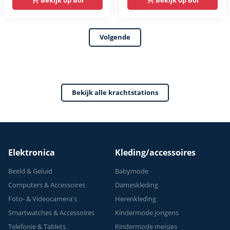
Bekijk op Bol
Bekijk op Bol
rack -
bar - FPT165
Multifunctioneel -
Volgende
Power Tower
Fitness Station -
Home Gym - Thuis
Sporten
Bekijk alle krachtstations
Verstelbaar -
Geschikt voor
Krachttraining - Tot
150 kg
Elektronica
Kleding/accessoires
Beeld & Geluid
Babymode
Computers & Accessoires
Dameskleding
Foto- & Videocamera's
Herenkleding
Smartwatches & Accessoires
Kindermode jongens
Telefonie & Tablets
Kindermode meisjes