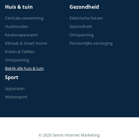
Huis & tuin
Gezondheid
Centrale verwarming
Elektrische fietsen
Huishouden
Gezondheid
Keukenapparaten
Ontspanning
Klimaat & Smart Home
Persoonlijke verzorging
Koken & Tafelen
Ontspanning
Bekijk alle huis & tuin
Sport
Apparaten
Wintersport
© 2026 Semix Internet Marketing.