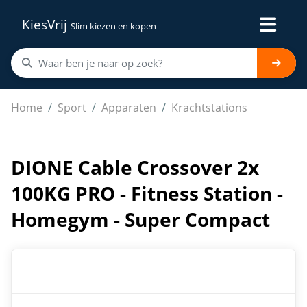
KiesVrij
Slim kiezen en kopen
DIONE Cable Crossover 2x 100KG PRO - Fitness Statio
Home
Sport
Apparaten
Krachtstations
DIONE Cable Crossover 2x
100KG PRO - Fitness Station -
Homegym - Super Compact