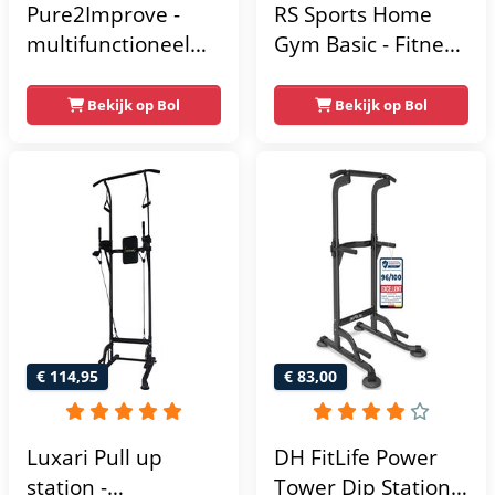
Pure2Improve -
RS Sports Home
multifunctioneel
Gym Basic - Fitness
power rack-
Krachtstation
krachtstation -
Bekijk op Bol
Bekijk op Bol
home gym -
215x111x142
€ 114,95
€ 83,00
Luxari Pull up
DH FitLife Power
station -
Tower Dip Station |