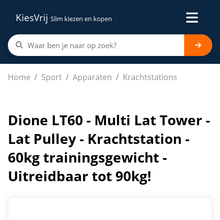
KiesVrij
Slim kiezen en kopen
Dione LT60 - Multi Lat Tower - Lat Pulley - Krachtstation
Home
Sport
Apparaten
Krachtstations
Dione LT60 - Multi Lat Tower -
Lat Pulley - Krachtstation -
60kg trainingsgewicht -
Uitreidbaar tot 90kg!