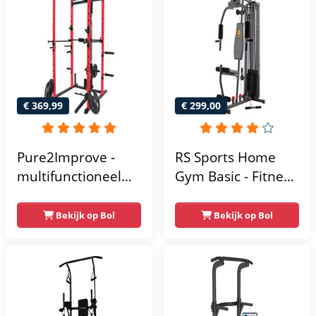
thuis - Compact en
multifunctioneel -
Incl. gratis fitness
app
€ 369,99
€ 299,00
Pure2Improve -
RS Sports Home
multifunctioneel
Gym Basic - Fitness
power rack-
Krachtstation
krachtstation -
Bekijk op Bol
Bekijk op Bol
home gym -
215x111x142