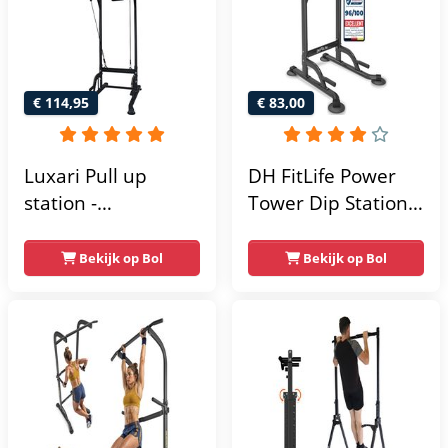
€ 114,95
€ 83,00
Luxari Pull up
DH FitLife Power
station -
Tower Dip Station |
Weerstandsbanden
optrekstang
- Dip Station - Pull
vrijstaand | dip
Bekijk op Bol
Bekijk op Bol
Up Bar -
barren rugtrainer |
Optrekstang -
krachtstation
Krachtstation -
krachttoren |
Power Rack -
fitnessstation |
Verstelbaar -
power rack voor
Krachttraining
thuis gym |
krachttraining voor