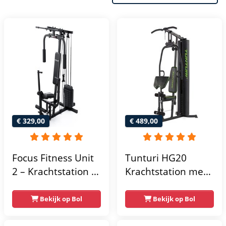
€ 329,00
€ 489,00
Focus Fitness Unit
Tunturi HG20
2 – Krachtstation –
Krachtstation met
Home Gym – 50 kg
gewichten -
– Lat Pulley
Compacte home
Bekijk op Bol
Bekijk op Bol
gym met lat pulley
- Fitness