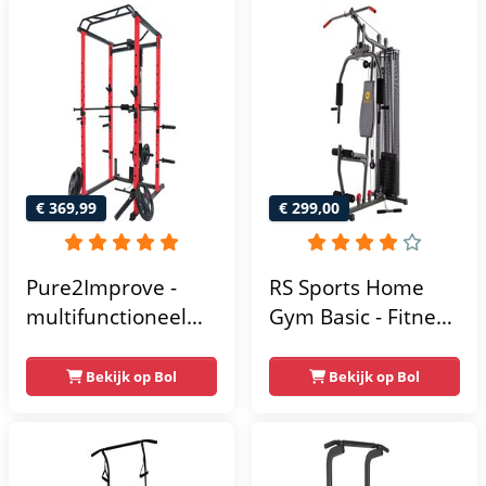
krachtstation voor
thuis - Compact en
multifunctioneel -
Incl. gratis fitness
app
€ 369,99
€ 299,00
Pure2Improve -
RS Sports Home
multifunctioneel
Gym Basic - Fitness
power rack-
Krachtstation
krachtstation -
Bekijk op Bol
Bekijk op Bol
home gym -
215x111x142