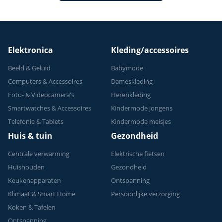
Geschikt voor
Krachttraining - Tot
150 kg
Elektronica
Kleding/accessoires
Beeld & Geluid
Babymode
Computers & Accessoires
Dameskleding
Foto- & Videocamera's
Herenkleding
Smartwatches & Accessoires
Kindermode jongens
Telefonie & Tablets
Kindermode meisjes
Huis & tuin
Gezondheid
Centrale verwarming
Elektrische fietsen
Huishouden
Gezondheid
Keukenapparaten
Ontspanning
Klimaat & Smart Home
Persoonlijke verzorging
Koken & Tafelen
Ontspanning