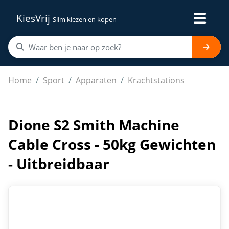
KiesVrij
Slim kiezen en kopen
Dione S2 Smith Machine Cable Cross - 50kg Gewichten -
Home
Sport
Apparaten
Krachtstations
Dione S2 Smith Machine
Cable Cross - 50kg Gewichten
- Uitbreidbaar