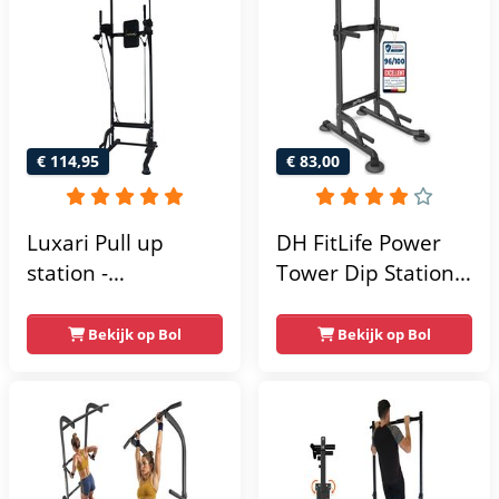
€ 114,95
€ 83,00
Luxari Pull up
DH FitLife Power
station -
Tower Dip Station |
Weerstandsbanden
optrekstang
- Dip Station - Pull
vrijstaand | dip
Bekijk op Bol
Bekijk op Bol
Up Bar -
barren rugtrainer |
Optrekstang -
krachtstation
Krachtstation -
krachttoren |
Power Rack -
fitnessstation |
Verstelbaar -
power rack voor