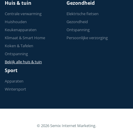
Huis & tuin
Gezondheid
Centrale verwarming
Elektrische fietsen
Huishouden
Gezondheid
Keukenapparaten
Ontspanning
Klimaat & Smart Home
Persoonlijke verzorging
Koken & Tafelen
Ontspanning
Bekijk alle huis & tuin
Sport
Apparaten
Wintersport
© 2026 Semix Internet Marketing.