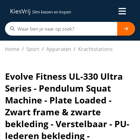
KiesVrij
Slim kiezen en kopen
Evolve Fitness UL-330 Ultra Series - Pendulum Squat Ma
Home
Sport
Apparaten
Krachtstations
Evolve Fitness UL-330 Ultra
Series - Pendulum Squat
Machine - Plate Loaded -
Zwart frame & zwarte
bekleding - Verstelbaar - PU-
lederen bekleding -