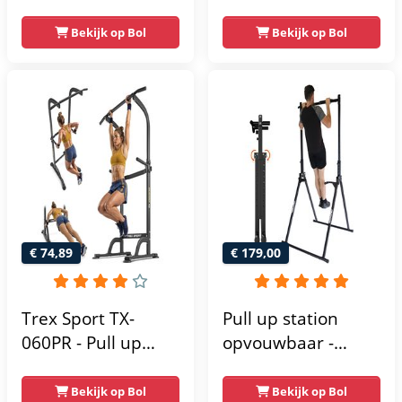
Weerstandsbanden
optrekstang
- Dip Station - Pull
vrijstaand | dip
Bekijk op Bol
Bekijk op Bol
Up Bar -
barren rugtrainer |
Optrekstang -
krachtstation
Krachtstation -
krachttoren |
Power Rack -
fitnessstation |
Verstelbaar -
power rack voor
Krachttraining
thuis gym |
krachttraining voor
thuis
€ 74,89
€ 179,00
Trex Sport TX-
Pull up station
060PR - Pull up
opvouwbaar -
Station & Dip bars -
Power tower - Pull
Fitness - Pull up
up rack - Pull up
Bekijk op Bol
Bekijk op Bol