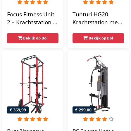
Focus Fitness Unit
Tunturi HG20
2 – Krachtstation –
Krachtstation met
Home Gym – 50 kg
gewichten -
– Lat Pulley
Compacte home
Bekijk op Bol
Bekijk op Bol
gym met lat pulley
- Fitness
krachtstation voor
thuis - Compact en
multifunctioneel -
Incl. gratis fitness
app
€ 369,99
€ 299,00