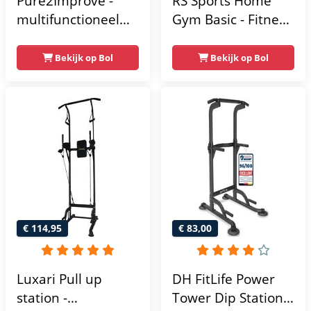
Pure2Improve -
RS Sports Home
multifunctioneel
Gym Basic - Fitness
power rack-
Krachtstation
krachtstation -
Bekijk op Bol
Bekijk op Bol
home gym -
215x111x142
€ 114,95
€ 83,00
Luxari Pull up
DH FitLife Power
station -
Tower Dip Station |