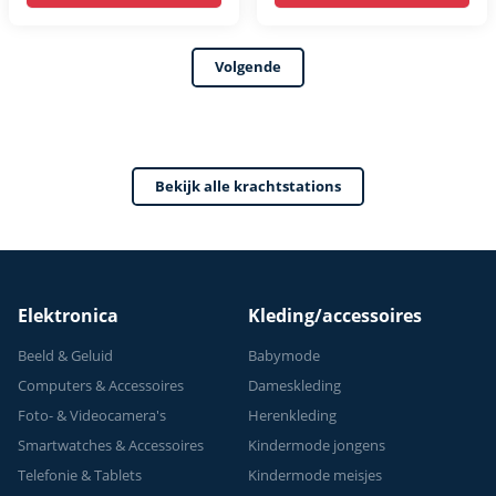
rack -
bar - FPT165
Multifunctioneel -
Volgende
Power Tower
Fitness Station -
Home Gym - Thuis
Sporten
Bekijk alle krachtstations
Verstelbaar -
Geschikt voor
Krachttraining - Tot
150 kg
Elektronica
Kleding/accessoires
Beeld & Geluid
Babymode
Computers & Accessoires
Dameskleding
Foto- & Videocamera's
Herenkleding
Smartwatches & Accessoires
Kindermode jongens
Telefonie & Tablets
Kindermode meisjes