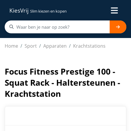
KiesVrij
Slim kiezen en kopen
Focus Fitness Prestige 100 - Squat Rack - Haltersteunen
Home
Sport
Apparaten
Krachtstations
Focus Fitness Prestige 100 -
Squat Rack - Haltersteunen -
Krachtstation