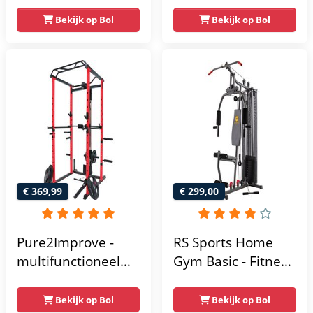
Home Gym – 50 kg
gewichten -
– Lat Pulley
Compacte home
Bekijk op Bol
Bekijk op Bol
gym met lat pulley
- Fitness
krachtstation voor
thuis - Compact en
multifunctioneel -
Incl. gratis fitness
app
€ 369,99
€ 299,00
Pure2Improve -
RS Sports Home
multifunctioneel
Gym Basic - Fitness
power rack-
Krachtstation
krachtstation -
Bekijk op Bol
Bekijk op Bol