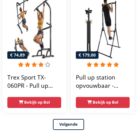
Krachtstation -
krachttoren |
Power Rack -
fitnessstation |
Verstelbaar -
power rack voor
Krachttraining
thuis gym |
krachttraining voor
thuis
€ 74,89
€ 179,00
Trex Sport TX-
Pull up station
060PR - Pull up
opvouwbaar -
Station & Dip bars -
Power tower - Pull
Fitness - Pull up
up rack - Pull up
Bekijk op Bol
Bekijk op Bol
rack -
bar - FPT165
Multifunctioneel -
Volgende
Power Tower
Fitness Station -