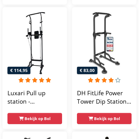
home gym -
215x111x142
€ 114,95
€ 83,00
Luxari Pull up
DH FitLife Power
station -
Tower Dip Station |
Weerstandsbanden
optrekstang
- Dip Station - Pull
vrijstaand | dip
Bekijk op Bol
Bekijk op Bol
Up Bar -
barren rugtrainer |
Optrekstang -
krachtstation