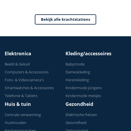
Home Gym - Thuis
Sporten
Bekijk alle krachtstations
Verstelbaar -
Geschikt voor
Krachttraining - Tot
150 kg
Elektronica
Kleding/accessoires
Beeld & Geluid
Babymode
Computers & Accessoires
Dameskleding
Foto- & Videocamera's
Herenkleding
Smartwatches & Accessoires
Kindermode jongens
Telefonie & Tablets
Kindermode meisjes
Huis & tuin
Gezondheid
Centrale verwarming
Elektrische fietsen
Huishouden
Gezondheid
Keukenapparaten
Ontspanning