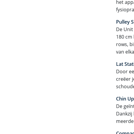
het app
fysiopra
Pulley S
De Unit 
180 cm 
rows, b
van elka
Lat Stat
Door ee
creëer j
schoude
Chin Up
De geïn
Dankzij
meerder
Compact