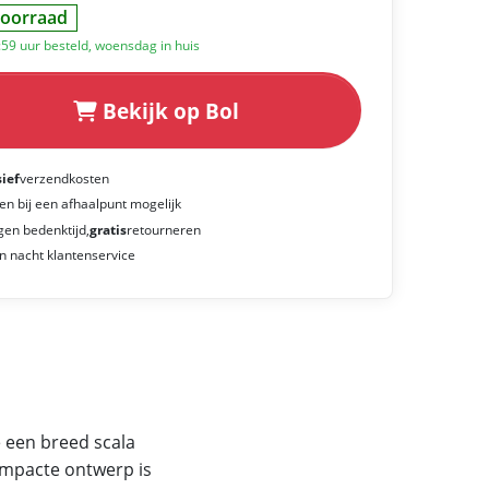
oorraad
:59 uur besteld, woensdag in huis
Bekijk op Bol
sief
verzendkosten
en bij een afhaalpunt mogelijk
gen bedenktijd,
gratis
retourneren
n nacht klantenservice
e een breed scala
ompacte ontwerp is