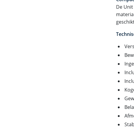
De Unit
materia
geschikt
Technis
Vers
Bewe
Ing
Incl
Incl
Koge
Gewi
Bela
Afme
Stab