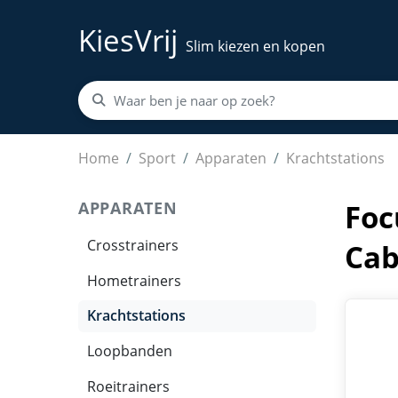
KiesVrij
Slim kiezen en kopen
Focus Fitness Unit 5 – Krachtstation – Home 
Home
Sport
Apparaten
Krachtstations
APPARATEN
Foc
Crosstrainers
Cab
Hometrainers
Krachtstations
Loopbanden
Roeitrainers