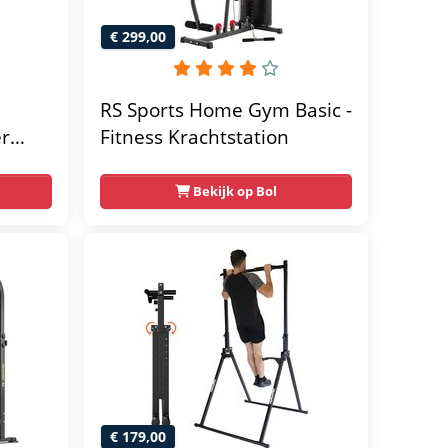
€ 299,00
RS Sports Home Gym Basic -
er
Fitness Krachtstation
home
Bekijk op Bol
€ 179,00