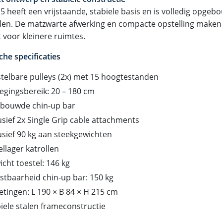
 5 heeft een vrijstaande, stabiele basis en is volledig opge
len. De matzwarte afwerking en compacte opstelling maken
 voor kleinere ruimtes.
che specificaties
telbare pulleys (2x) met 15 hoogtestanden
gingsbereik: 20 – 180 cm
ebouwde chin-up bar
usief 2x Single Grip cable attachments
usief 90 kg aan steekgewichten
llager katrollen
cht toestel: 146 kg
stbaarheid chin-up bar: 150 kg
tingen: L 190 × B 84 × H 215 cm
iele stalen frameconstructie