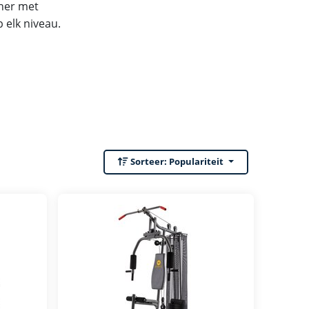
iner met
 elk niveau.
Sorteer:
Populariteit