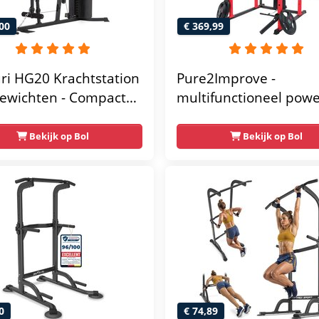
00
€ 369,99
ri HG20 Krachtstation
Pure2Improve -
ewichten - Compacte
multifunctioneel pow
gym met lat pulley -
rack- krachtstation - 
ss krachtstation voor
gym - 215x111x142
Bekijk op Bol
Bekijk op Bol
 - Compact en
unctioneel - Incl.
 fitness app
0
€ 74,89