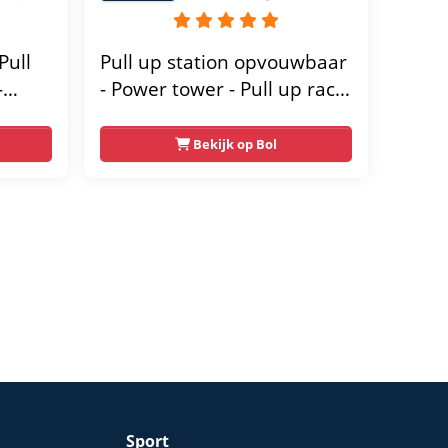
Pull
Pull up station opvouwbaar
-
- Power tower - Pull up rack
- Pull up bar - FPT165
wer
Bekijk op Bol
-
orten
 voor
50 kg
Sport