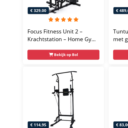
€ 329,00
€ 489,
Focus Fitness Unit 2 –
Tuntu
Krachtstation – Home Gym
met g
– 50 kg – Lat Pulley
home 
Fitne
Bekijk op Bol
thuis
multif
gratis
€ 114,95
€ 83,0