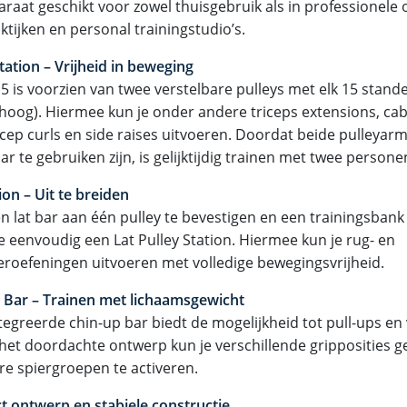
araat geschikt voor zowel thuisgebruik als in professionele
ktijken en personal trainingstudio’s.
tation – Vrijheid in beweging
5 is voorzien van twee verstelbare pulleys met elk 15 stande
hoog). Hiermee kun je onder andere triceps extensions, cab
icep curls en side raises uitvoeren. Doordat beide pulleyar
ar te gebruiken zijn, is gelijktijdig trainen met twee persone
ion – Uit te breiden
n lat bar aan één pulley te bevestigen en een trainingsbank
e eenvoudig een Lat Pulley Station. Hiermee kun je rug- en
roefeningen uitvoeren met volledige bewegingsvrijheid.
 Bar – Trainen met lichaamsgewicht
tegreerde chin-up bar biedt de mogelijkheid tot pull-ups en 
 het doordachte ontwerp kun je verschillende gripposities 
e spiergroepen te activeren.
 ontwerp en stabiele constructie