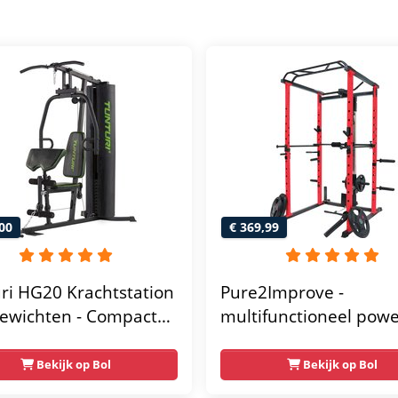
00
€ 369,99
ri HG20 Krachtstation
Pure2Improve -
ewichten - Compacte
multifunctioneel pow
gym met lat pulley -
rack- krachtstation - 
ss krachtstation voor
gym - 215x111x142
Bekijk op Bol
Bekijk op Bol
 - Compact en