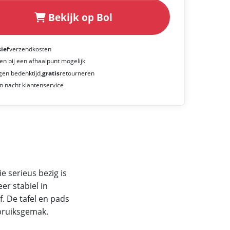
Bekijk op Bol
sief
verzendkosten
en bij een afhaalpunt mogelijk
gen bedenktijd,
gratis
retourneren
n nacht klantenservice
e serieus bezig is
er stabiel in
. De tafel en pads
bruiksgemak.