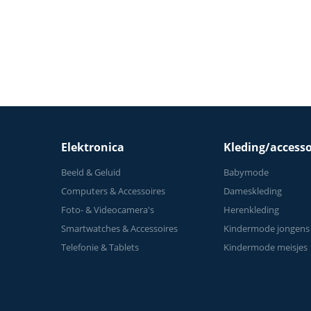
thuis
Elektronica
Kleding/accesso
Beeld & Geluid
Babymode
Computers & Accessoires
Dameskleding
Foto- & Videocamera's
Herenkleding
Smartwatches & Accessoires
Kindermode jongens
Telefonie & Tablets
Kindermode meisjes