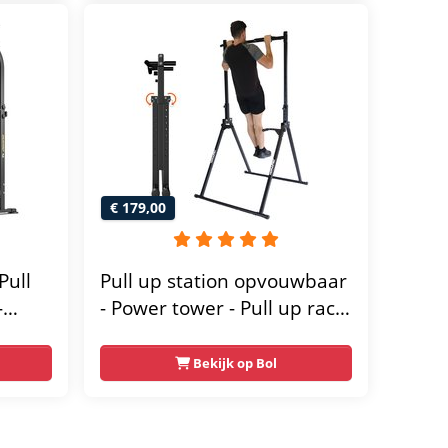
€ 179,00
Pull
Pull up station opvouwbaar
-
- Power tower - Pull up rack
- Pull up bar - FPT165
wer
Bekijk op Bol
-
orten
 voor