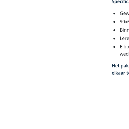
Specific
Gew
90x
Bin
Lere
Elbo
wed
Het pak
elkaar t