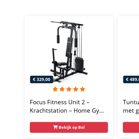
€ 329,00
€ 489,
Focus Fitness Unit 2 –
Tuntu
Krachtstation – Home Gym
met g
– 50 kg – Lat Pulley
home 
Fitne
Bekijk op Bol
thuis