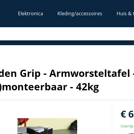
Elektronica
Kleding/accessoires
Huis & 
 - (De)monteerbaar - 42kg
den Grip - Armworsteltafel
)monteerbaar - 42kg
€ 
Uiterlij