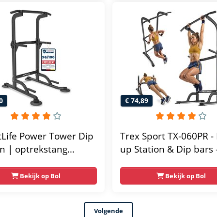
unctioneel - Incl.
 fitness app
0
€ 74,89
tLife Power Tower Dip
Trex Sport TX-060PR - 
on | optrekstang
up Station & Dip bars 
taand | dip barren
Fitness - Pull up rack -
ainer | krachtstation
Multifunctioneel - Po
Bekijk op Bol
Bekijk op Bol
ttoren | fitnessstation
Tower Fitness Station 
er rack voor thuis
Home Gym - Thuis Sp
Volgende
 krachttraining voor
Verstelbaar - Geschikt