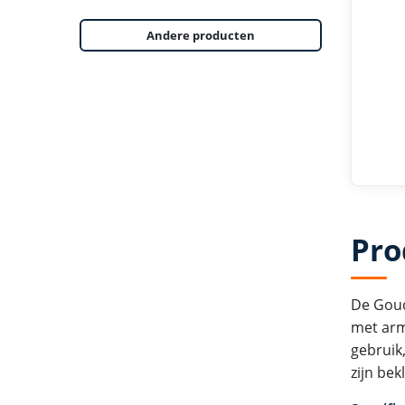
Andere producten
Pro
De Goud
met armw
gebruik
zijn be