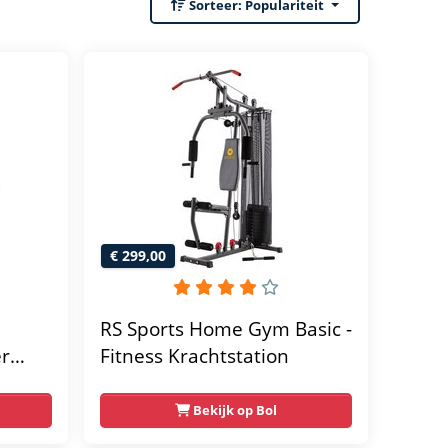
Sorteer:
Populariteit
€ 299,00
RS Sports Home Gym Basic -
er
Fitness Krachtstation
home
Bekijk op Bol