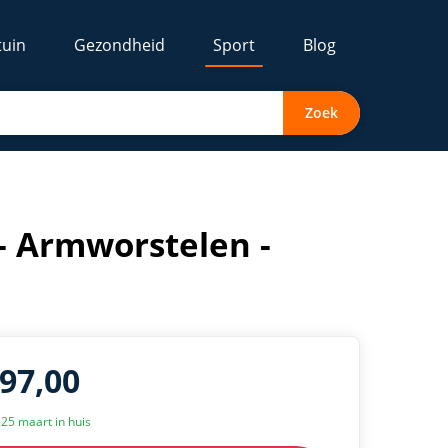
tuin
Gezondheid
Sport
Blog
Zoek
 - Armworstelen -
697,00
k 25 maart in huis