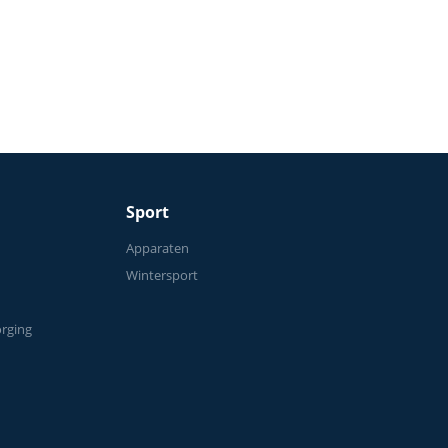
50 kg
Sport
n
Apparaten
Wintersport
orging