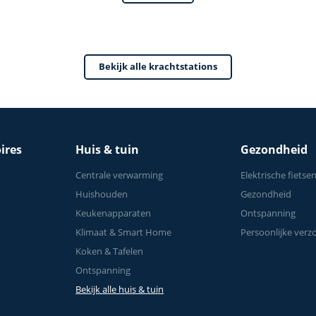
Krachttraining - Tot 1
Bekijk alle krachtstations
ires
Huis & tuin
Gezondheid
Centrale verwarming
Elektrische fietse
Huishouden
Gezondheid
Keukenapparaten
Ontspanning
Klimaat & Smart Home
Persoonlijke verz
Koken & Tafelen
Ontspanning
Bekijk alle huis & tuin