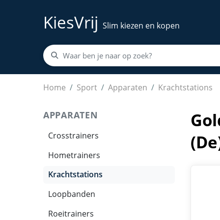
KiesVrij
Slim kiezen en kopen
Golden Grip - Armworsteltafel - Armworstelen
Home
Sport
Apparaten
Krachtstations
APPARATEN
Gol
Crosstrainers
(De
Hometrainers
Krachtstations
Loopbanden
Roeitrainers