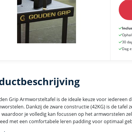
Inclu
Ophal
30 da
Dag e
ductbeschrijving
en Grip Armworsteltafel is de ideale keuze voor iedereen di
orstelen. Dankzij de zware constructie (42KG) is de tafel ze
, waardoor je volledig kan focussen op het armworstelen zelf
kleed met een comfortabele leren padding voor optimaal ge