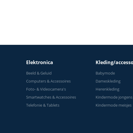
thuis
Elektronica
Kleding/accesso
Beeld & Geluid
Babymode
Computers & Accessoires
Dameskleding
Foto- & Videocamera's
Herenkleding
Smartwatches & Accessoires
Kindermode jongens
Telefonie & Tablets
Kindermode meisjes