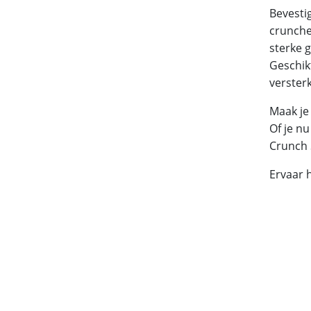
Bevesti
crunches
sterke g
Geschik
verster
Maak je
Of je nu
Crunch S
Ervaar h