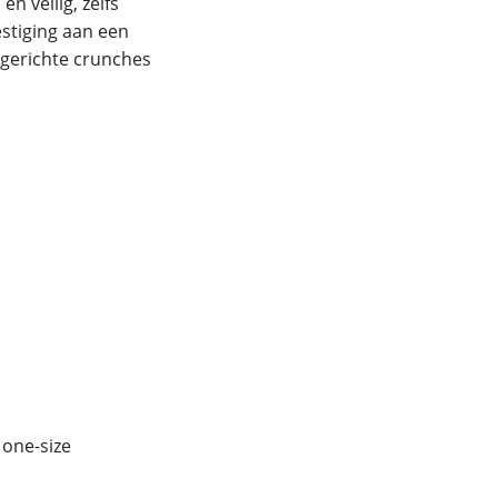
n veilig, zelfs
estiging aan een
t gerichte crunches
 one-size