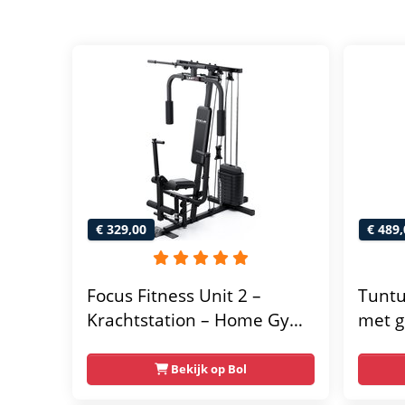
€ 329,00
€ 489,
Focus Fitness Unit 2 –
Tuntu
Krachtstation – Home Gym
met g
– 50 kg – Lat Pulley
home 
Fitne
Bekijk op Bol
thuis