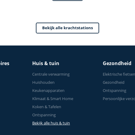
Krachttraining - Tot 1
Bekijk alle krachtstations
ires
Huis & tuin
Gezondheid
Centrale verwarming
Elektrische fietse
Huishouden
Gezondheid
Keukenapparaten
Ontspanning
Klimaat & Smart Home
Persoonlijke verz
Koken & Tafelen
Ontspanning
Bekijk alle huis & tuin