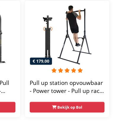
€ 179,00
Pull
Pull up station opvouwbaar
-
- Power tower - Pull up rack
- Pull up bar - FPT165
wer
Bekijk op Bol
-
orten
 voor