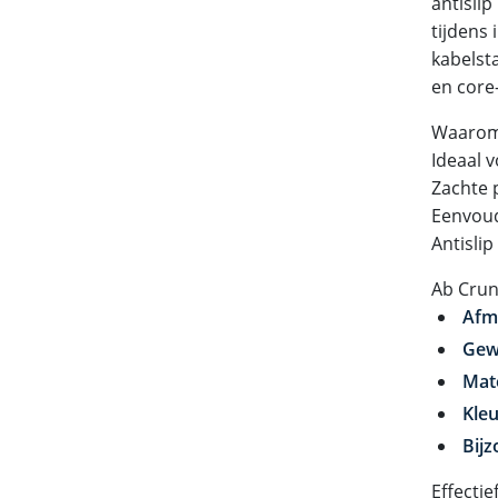
antislip
tijdens
kabelsta
en core
Waarom 
Ideaal 
Zachte 
Eenvoud
Antisli
Ab Crun
Afm
Gew
Mate
Kleu
Bij
Effecti