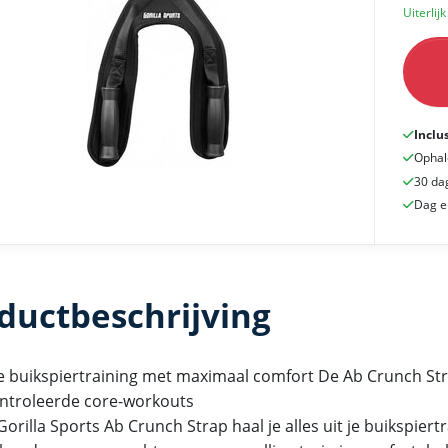
Uiterlij
Inclu
Ophal
30 da
Dag e
ductbeschrijving
e buikspiertraining met maximaal comfort De Ab Crunch Str
ntroleerde core-workouts
orilla Sports Ab Crunch Strap haal je alles uit je buikspiertr