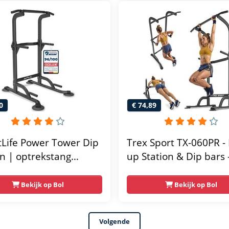
unctioneel - Incl.
 fitness app
0
€ 74,89
tLife Power Tower Dip
Trex Sport TX-060PR - 
on | optrekstang
up Station & Dip bars 
taand | dip barren
Fitness - Pull up rack -
ainer | krachtstation
Multifunctioneel - Po
Bekijk op Bol
Bekijk op Bol
ttoren | fitnessstation
Tower Fitness Station 
er rack voor thuis
Home Gym - Thuis Sp
Volgende
 krachttraining voor
Verstelbaar - Geschikt