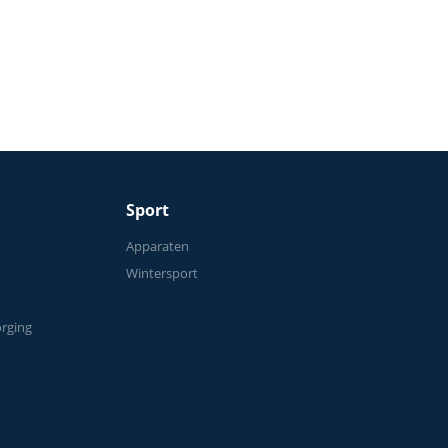
50 kg
Sport
n
Apparaten
Wintersport
orging