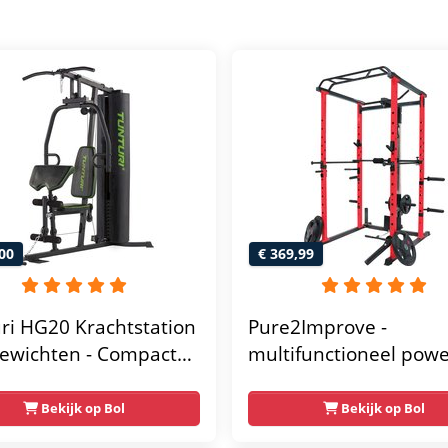
00
€ 369,99
ri HG20 Krachtstation
Pure2Improve -
ewichten - Compacte
multifunctioneel pow
gym met lat pulley -
rack- krachtstation - 
ss krachtstation voor
gym - 215x111x142
Bekijk op Bol
Bekijk op Bol
 - Compact en