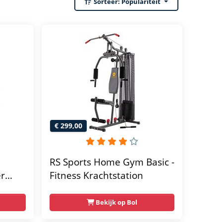
Sorteer:
Populariteit
€ 299,00
RS Sports Home Gym Basic -
er
Fitness Krachtstation
home
Bekijk op Bol