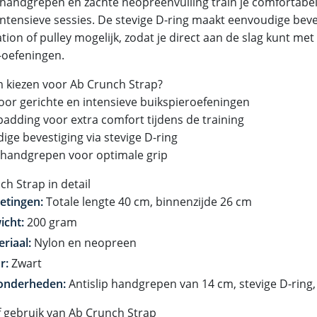
 handgrepen en zachte neopreenvulling train je comfortabel e
 intensieve sessies. De stevige D-ring maakt eenvoudige bev
tion of pulley mogelijk, zodat je direct aan de slag kunt me
-oefeningen.
kiezen voor Ab Crunch Strap?
voor gerichte en intensieve buikspieroefeningen
padding voor extra comfort tijdens de training
ige bevestiging via stevige D-ring
p handgrepen voor optimale grip
ch Strap in detail
etingen:
Totale lengte 40 cm, binnenzijde 26 cm
icht:
200 gram
riaal:
Nylon en neopreen
r:
Zwart
zonderheden:
Antislip handgrepen van 14 cm, stevige D-ring,
ef gebruik van Ab Crunch Strap