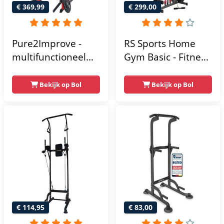
€ 369,99
€ 299,00
Pure2Improve -
RS Sports Home
multifunctioneel
Gym Basic - Fitness
power rack-
Krachtstation
krachtstation -
Bekijk op Bol
Bekijk op Bol
home gym -
215x111x142
€ 114,95
€ 83,00