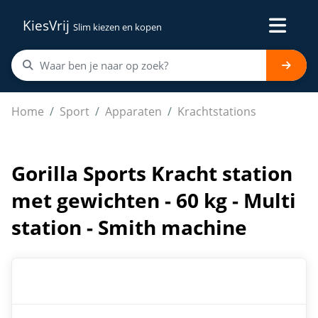
KiesVrij
Slim kiezen en kopen
Gorilla Sports Kracht station met gewichten - 60 kg - Mu
Home
Sport
Apparaten
Krachtstations
Gorilla Sports Kracht station
met gewichten - 60 kg - Multi
station - Smith machine