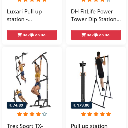
Luxari Pull up
DH FitLife Power
station -
Tower Dip Station |
Weerstandsbanden
optrekstang
- Dip Station - Pull
vrijstaand | dip
Bekijk op Bol
Bekijk op Bol
Up Bar -
barren rugtrainer |
Optrekstang -
krachtstation
Krachtstation -
krachttoren |
Power Rack -
fitnessstation |
Verstelbaar -
power rack voor
Krachttraining
thuis gym |
krachttraining voor
thuis
€ 74,89
€ 179,00
Trex Sport TX-
Pull up station