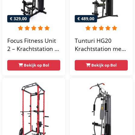
€ 329,00
€ 489,00
Focus Fitness Unit
Tunturi HG20
2 – Krachtstation –
Krachtstation met
Home Gym – 50 kg
gewichten -
– Lat Pulley
Compacte home
Bekijk op Bol
Bekijk op Bol
gym met lat pulley
- Fitness
krachtstation voor
thuis - Compact en
multifunctioneel -
Incl. gratis fitness
app