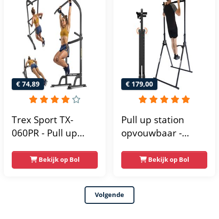
Krachtstation -
krachttoren |
Power Rack -
fitnessstation |
Verstelbaar -
power rack voor
Krachttraining
thuis gym |
krachttraining voor
thuis
€ 74,89
€ 179,00
Trex Sport TX-
Pull up station
060PR - Pull up
opvouwbaar -
Station & Dip bars -
Power tower - Pull
Fitness - Pull up
up rack - Pull up
Bekijk op Bol
Bekijk op Bol
rack -
bar - FPT165
Multifunctioneel -
Volgende
Power Tower
Fitness Station -