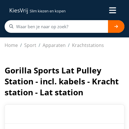
KiesVrij
Slim kiezen en kopen
Gorilla Sports Lat Pulley Station - incl. kabels - Kracht st
Home
Sport
Apparaten
Krachtstations
Gorilla Sports Lat Pulley
Station - incl. kabels - Kracht
station - Lat station