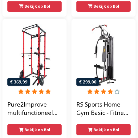
– Lat Pulley
Compacte home
Bekijk op Bol
Bekijk op Bol
gym met lat pulley
- Fitness
krachtstation voor
thuis - Compact en
multifunctioneel -
Incl. gratis fitness
app
€ 369,99
€ 299,00
Pure2Improve -
RS Sports Home
multifunctioneel
Gym Basic - Fitness
power rack-
Krachtstation
krachtstation -
Bekijk op Bol
Bekijk op Bol
home gym -