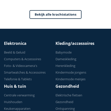
Home Gym - Thuis
Sporten
Bekijk alle krachtstations
Verstelbaar -
Geschikt voor
Krachttraining - Tot
150 kg
Elektronica
Kleding/accessoires
Beeld & Geluid
Babymode
Computers & Accessoires
Dameskleding
Foto- & Videocamera's
Herenkleding
Smartwatches & Accessoires
Kindermode jongens
Telefonie & Tablets
Kindermode meisjes
Huis & tuin
Gezondheid
Centrale verwarming
Elektrische fietsen
Huishouden
Gezondheid
Keukenapparaten
Ontspanning