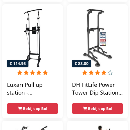
215x111x142
€ 114,95
€ 83,00
Luxari Pull up
DH FitLife Power
station -
Tower Dip Station |
Weerstandsbanden
optrekstang
- Dip Station - Pull
vrijstaand | dip
Bekijk op Bol
Bekijk op Bol
Up Bar -
barren rugtrainer |
Optrekstang -
krachtstation