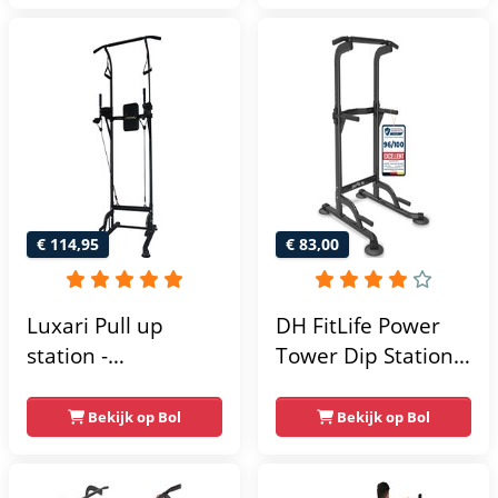
215x111x142
€ 114,95
€ 83,00
Luxari Pull up
DH FitLife Power
station -
Tower Dip Station |
Weerstandsbanden
optrekstang
- Dip Station - Pull
vrijstaand | dip
Bekijk op Bol
Bekijk op Bol
Up Bar -
barren rugtrainer |
Optrekstang -
krachtstation