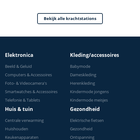
Home Gym - Thuis
Sporten
Bekijk alle krachtstations
Verstelbaar -
Geschikt voor
Krachttraining - Tot
150 kg
Elektronica
Kleding/accessoires
Beeld & Geluid
Babymode
Computers & Accessoires
Dameskleding
Foto- & Videocamera's
Herenkleding
Smartwatches & Accessoires
Kindermode jongens
Telefonie & Tablets
Kindermode meisjes
Huis & tuin
Gezondheid
Centrale verwarming
Elektrische fietsen
Huishouden
Gezondheid
Keukenapparaten
Ontspanning