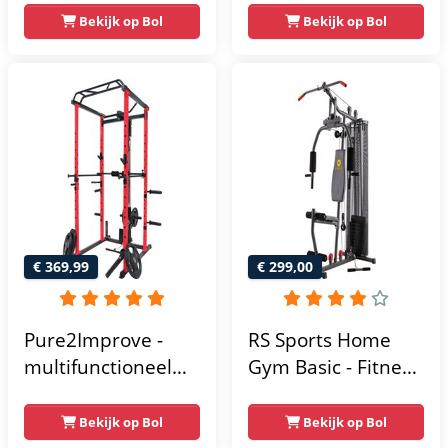
– Lat Pulley
Compacte home
Bekijk op Bol
Bekijk op Bol
gym met lat pulley
- Fitness
krachtstation voor
thuis - Compact en
multifunctioneel -
Incl. gratis fitness
app
€ 369,99
€ 299,00
Pure2Improve -
RS Sports Home
multifunctioneel
Gym Basic - Fitness
power rack-
Krachtstation
krachtstation -
Bekijk op Bol
Bekijk op Bol
home gym -