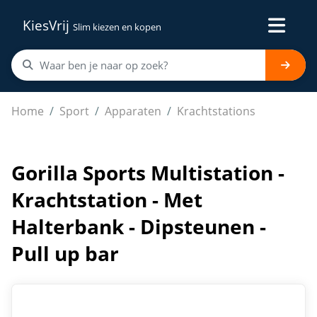
KiesVrij
Slim kiezen en kopen
Gorilla Sports Multistation - Krachtstation - Met Halter
Home
Sport
Apparaten
Krachtstations
Gorilla Sports Multistation -
Krachtstation - Met
Halterbank - Dipsteunen -
Pull up bar