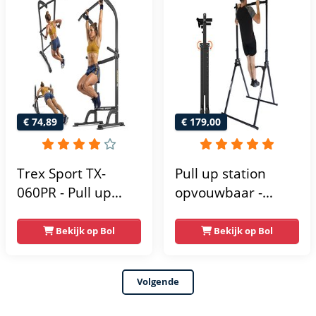
Krachtstation -
krachttoren |
Power Rack -
fitnessstation |
Verstelbaar -
power rack voor
Krachttraining
thuis gym |
krachttraining voor
thuis
€ 74,89
€ 179,00
Trex Sport TX-
Pull up station
060PR - Pull up
opvouwbaar -
Station & Dip bars -
Power tower - Pull
Fitness - Pull up
up rack - Pull up
Bekijk op Bol
Bekijk op Bol
rack -
bar - FPT165
Multifunctioneel -
Volgende
Power Tower
Fitness Station -