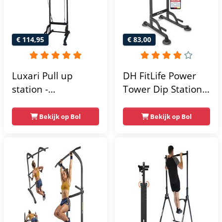
€ 114,95
€ 83,00
Luxari Pull up
DH FitLife Power
station -
Tower Dip Station |
Weerstandsbanden
optrekstang
- Dip Station - Pull
vrijstaand | dip
Bekijk op Bol
Bekijk op Bol
Up Bar -
barren rugtrainer |
Optrekstang -
krachtstation
Krachtstation -
krachttoren |
Power Rack -
fitnessstation |
Verstelbaar -
power rack voor
Krachttraining
thuis gym |
krachttraining voor