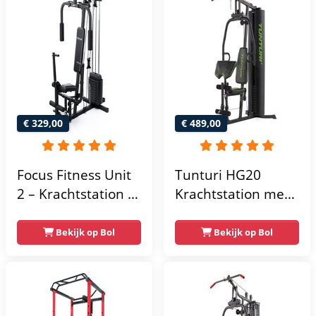
€ 329,00
€ 489,00
Focus Fitness Unit
Tunturi HG20
2 – Krachtstation –
Krachtstation met
Home Gym – 50 kg
gewichten -
– Lat Pulley
Compacte home
Bekijk op Bol
Bekijk op Bol
gym met lat pulley
- Fitness
krachtstation voor
thuis - Compact en