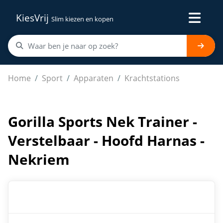
KiesVrij
Slim kiezen en kopen
Gorilla Sports Nek Trainer - Verstelbaar - Hoofd Harnas
Home
Sport
Apparaten
Krachtstations
Gorilla Sports Nek Trainer -
Verstelbaar - Hoofd Harnas -
Nekriem