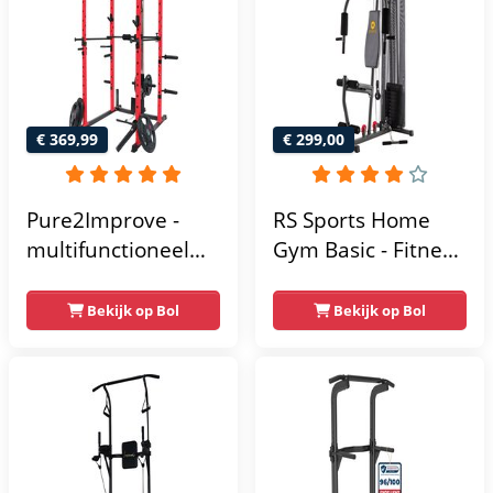
multifunctioneel -
Incl. gratis fitness
app
€ 369,99
€ 299,00
Pure2Improve -
RS Sports Home
multifunctioneel
Gym Basic - Fitness
power rack-
Krachtstation
krachtstation -
Bekijk op Bol
Bekijk op Bol
home gym -
215x111x142