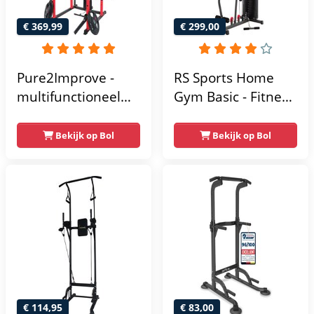
€ 369,99
€ 299,00
Pure2Improve -
RS Sports Home
multifunctioneel
Gym Basic - Fitness
power rack-
Krachtstation
krachtstation -
Bekijk op Bol
Bekijk op Bol
home gym -
215x111x142
€ 114,95
€ 83,00