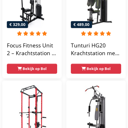
€ 329,00
€ 489,00
Focus Fitness Unit
Tunturi HG20
2 – Krachtstation –
Krachtstation met
Home Gym – 50 kg
gewichten -
– Lat Pulley
Compacte home
Bekijk op Bol
Bekijk op Bol
gym met lat pulley
- Fitness
krachtstation voor
thuis - Compact en
multifunctioneel -
Incl. gratis fitness
app