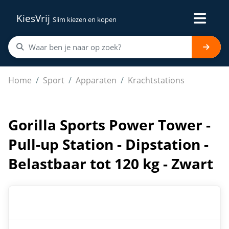
KiesVrij
Slim kiezen en kopen
Gorilla Sports Power Tower - Pull-up Station - Dipstation
Home
Sport
Apparaten
Krachtstations
Gorilla Sports Power Tower -
Pull-up Station - Dipstation -
Belastbaar tot 120 kg - Zwart