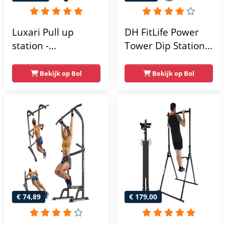
Luxari Pull up
DH FitLife Power
station -
Tower Dip Station |
Weerstandsbanden
optrekstang
- Dip Station - Pull
vrijstaand | dip
Bekijk op Bol
Bekijk op Bol
Up Bar -
barren rugtrainer |
Optrekstang -
krachtstation
Krachtstation -
krachttoren |
Power Rack -
fitnessstation |
Verstelbaar -
power rack voor
Krachttraining
thuis gym |
krachttraining voor
thuis
€ 74,89
€ 179,00