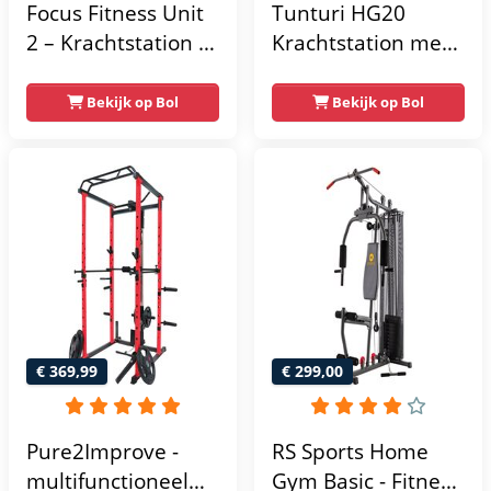
Focus Fitness Unit
Tunturi HG20
2 – Krachtstation –
Krachtstation met
Home Gym – 50 kg
gewichten -
– Lat Pulley
Compacte home
Bekijk op Bol
Bekijk op Bol
gym met lat pulley
- Fitness
krachtstation voor
thuis - Compact en
multifunctioneel -
Incl. gratis fitness
app
€ 369,99
€ 299,00
Pure2Improve -
RS Sports Home
multifunctioneel
Gym Basic - Fitness