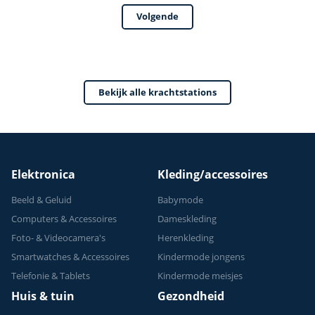
Multifunctioneel -
Volgende
Power Tower
Fitness Station -
Home Gym - Thuis
Sporten
Bekijk alle krachtstations
Verstelbaar -
Geschikt voor
Krachttraining - Tot
150 kg
Elektronica
Kleding/accessoires
Beeld & Geluid
Babymode
Computers & Accessoires
Dameskleding
Foto- & Videocamera's
Herenkleding
Smartwatches & Accessoires
Kindermode jongens
Telefonie & Tablets
Kindermode meisjes
Huis & tuin
Gezondheid