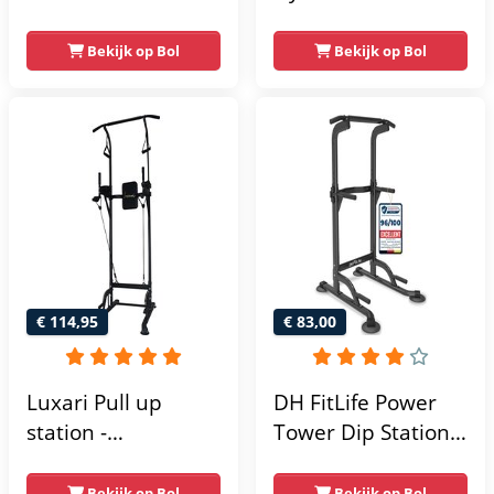
power rack-
Krachtstation
krachtstation -
Bekijk op Bol
Bekijk op Bol
home gym -
215x111x142
€ 114,95
€ 83,00
Luxari Pull up
DH FitLife Power
station -
Tower Dip Station |
Weerstandsbanden
optrekstang
- Dip Station - Pull
vrijstaand | dip
Bekijk op Bol
Bekijk op Bol