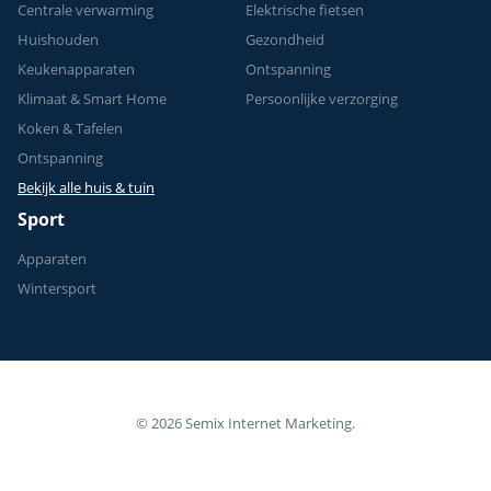
Centrale verwarming
Elektrische fietsen
Huishouden
Gezondheid
Keukenapparaten
Ontspanning
Klimaat & Smart Home
Persoonlijke verzorging
Koken & Tafelen
Ontspanning
Bekijk alle huis & tuin
Sport
Apparaten
Wintersport
© 2026 Semix Internet Marketing.