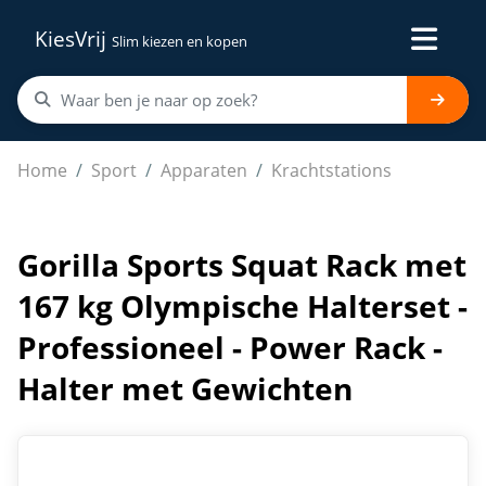
KiesVrij
Slim kiezen en kopen
Gorilla Sports Squat Rack met 167 kg Olympische Halter
Home
Sport
Apparaten
Krachtstations
Gorilla Sports Squat Rack met
167 kg Olympische Halterset -
Professioneel - Power Rack -
Halter met Gewichten