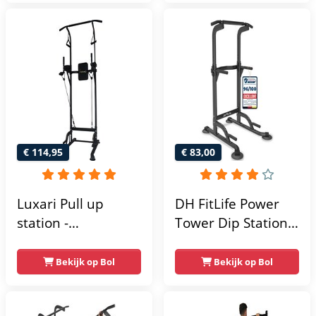
215x111x142
€ 114,95
€ 83,00
Luxari Pull up
DH FitLife Power
station -
Tower Dip Station |
Weerstandsbanden
optrekstang
- Dip Station - Pull
vrijstaand | dip
Bekijk op Bol
Bekijk op Bol
Up Bar -
barren rugtrainer |
Optrekstang -
krachtstation