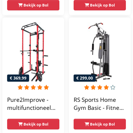
– Lat Pulley
Compacte home
Bekijk op Bol
Bekijk op Bol
gym met lat pulley
- Fitness
krachtstation voor
thuis - Compact en
multifunctioneel -
Incl. gratis fitness
app
€ 369,99
€ 299,00
Pure2Improve -
RS Sports Home
multifunctioneel
Gym Basic - Fitness
power rack-
Krachtstation
krachtstation -
Bekijk op Bol
Bekijk op Bol
home gym -