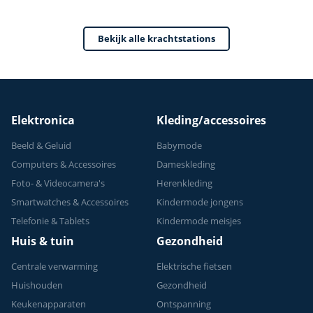
Home Gym - Thuis
Sporten
Bekijk alle krachtstations
Verstelbaar -
Geschikt voor
Krachttraining - Tot
150 kg
Elektronica
Kleding/accessoires
Beeld & Geluid
Babymode
Computers & Accessoires
Dameskleding
Foto- & Videocamera's
Herenkleding
Smartwatches & Accessoires
Kindermode jongens
Telefonie & Tablets
Kindermode meisjes
Huis & tuin
Gezondheid
Centrale verwarming
Elektrische fietsen
Huishouden
Gezondheid
Keukenapparaten
Ontspanning