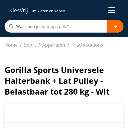
KiesVrij
Slim kiezen en kopen
Gorilla Sports Universele Halterbank + Lat Pulley - Belas
Home
Sport
Apparaten
Krachtstations
Gorilla Sports Universele
Halterbank + Lat Pulley -
Belastbaar tot 280 kg - Wit