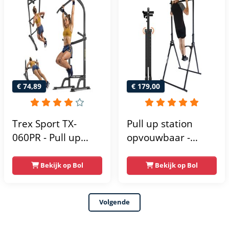
Krachtstation -
krachttoren |
Power Rack -
fitnessstation |
Verstelbaar -
power rack voor
Krachttraining
thuis gym |
krachttraining voor
thuis
€ 74,89
€ 179,00
Trex Sport TX-
Pull up station
060PR - Pull up
opvouwbaar -
Station & Dip bars -
Power tower - Pull
Fitness - Pull up
up rack - Pull up
Bekijk op Bol
Bekijk op Bol
rack -
bar - FPT165
Multifunctioneel -
Volgende
Power Tower
Fitness Station -