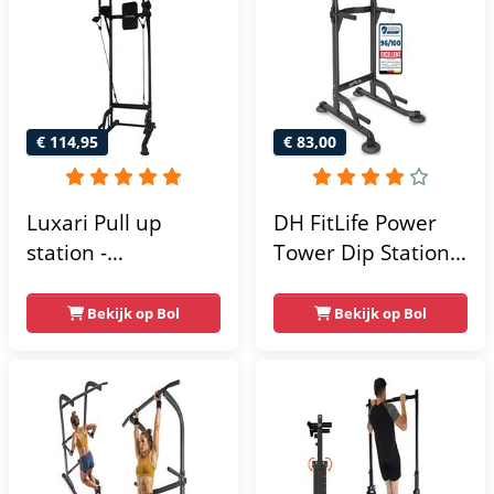
€ 114,95
€ 83,00
Luxari Pull up
DH FitLife Power
station -
Tower Dip Station |
Weerstandsbanden
optrekstang
- Dip Station - Pull
vrijstaand | dip
Bekijk op Bol
Bekijk op Bol
Up Bar -
barren rugtrainer |
Optrekstang -
krachtstation
Krachtstation -
krachttoren |
Power Rack -
fitnessstation |
Verstelbaar -
power rack voor
Krachttraining
thuis gym |