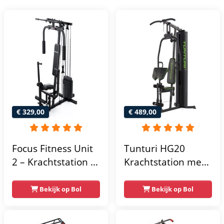
€ 329,00
€ 489,00
Focus Fitness Unit
Tunturi HG20
2 – Krachtstation –
Krachtstation met
Home Gym – 50 kg
gewichten -
– Lat Pulley
Compacte home
Bekijk op Bol
Bekijk op Bol
gym met lat pulley
- Fitness