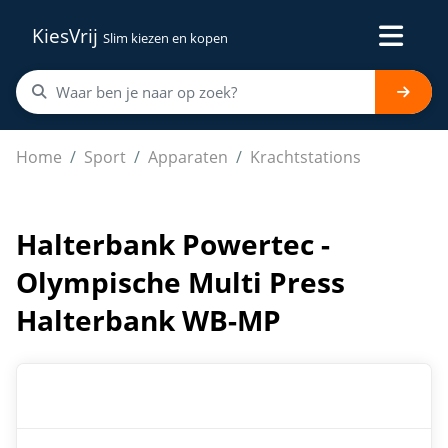
KiesVrij
Slim kiezen en kopen
Halterbank Powertec - Olympische Multi Press Halter
Home
Sport
Apparaten
Krachtstations
Halterbank Powertec -
Olympische Multi Press
Halterbank WB-MP