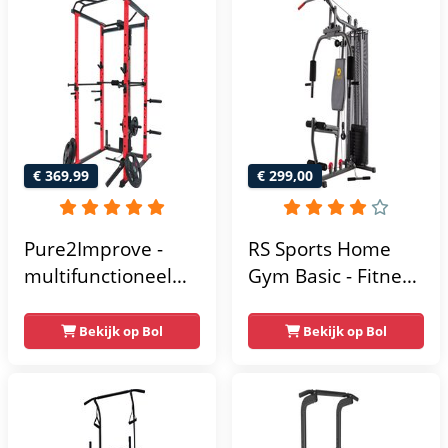
krachtstation voor
thuis - Compact en
multifunctioneel -
Incl. gratis fitness
app
€ 369,99
€ 299,00
Pure2Improve -
RS Sports Home
multifunctioneel
Gym Basic - Fitness
power rack-
Krachtstation
krachtstation -
Bekijk op Bol
Bekijk op Bol
home gym -
215x111x142