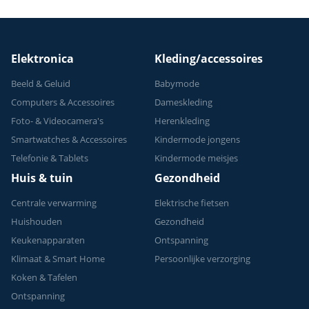
Geschikt voor
Krachttraining - Tot
150 kg
Elektronica
Kleding/accessoires
Beeld & Geluid
Babymode
Computers & Accessoires
Dameskleding
Foto- & Videocamera's
Herenkleding
Smartwatches & Accessoires
Kindermode jongens
Telefonie & Tablets
Kindermode meisjes
Huis & tuin
Gezondheid
Centrale verwarming
Elektrische fietsen
Huishouden
Gezondheid
Keukenapparaten
Ontspanning
Klimaat & Smart Home
Persoonlijke verzorging
Koken & Tafelen
Ontspanning